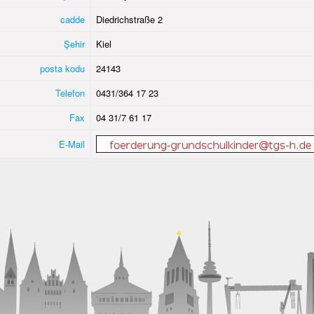
cadde
Diedrichstraße 2
Şehir
Kiel
posta kodu
24143
Telefon
0431/364 17 23
Fax
04 31/7 61 17
E-Mail