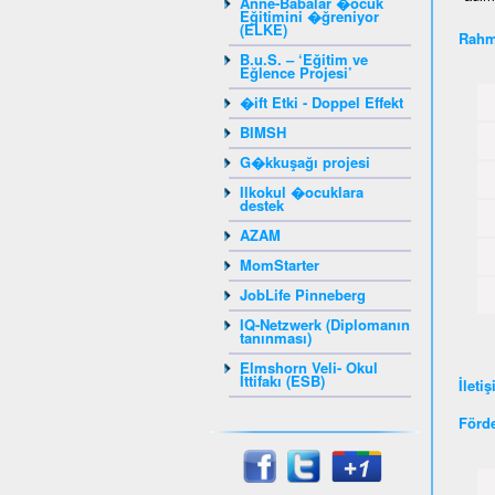
Anne-Babalar �ocuk
Eğitimini �ğreniyor
(ELKE)
Rahm
B.u.S. – ‘Eğitim ve
Eğlence Projesi’
�ift Etki - Doppel Effekt
BIMSH
G�kkuşağı projesi
Ilkokul �ocuklara
destek
AZAM
MomStarter
JobLife Pinneberg
IQ-Netzwerk (Diplomanın
tanınması)
Elmshorn Veli- Okul
İttifakı (ESB)
İleti
Förd