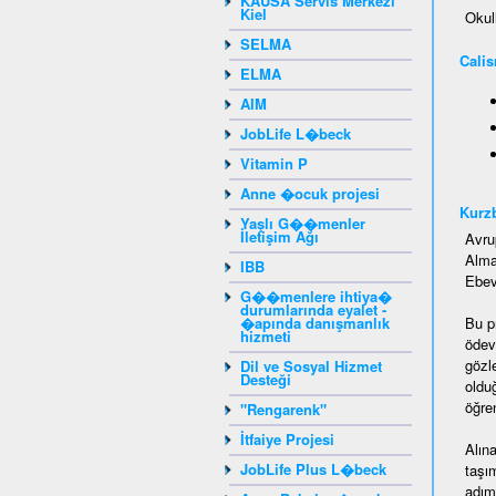
KAUSA Servis Merkezi
Kiel
Okul
SELMA
Calis
ELMA
AIM
JobLife L�beck
Vitamin P
Anne �ocuk projesi
Kurz
Yaşlı G��menler
İletişim Ağı
Avru
Alma
IBB
Ebeve
G��menlere ihtiya�
durumlarında eyalet -
�apında danışmanlık
Bu p
hizmeti
ödevi
gözl
Dil ve Sosyal Hizmet
Desteği
oldu
öğren
"Rengarenk"
İtfaiye Projesi
Alın
JobLife Plus L�beck
taşı
adım