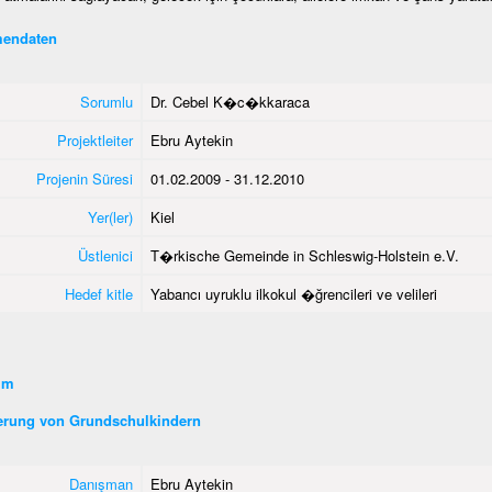
endaten
Sorumlu
Dr. Cebel K�c�kkaraca
Projektleiter
Ebru Aytekin
Projenin Süresi
01.02.2009 - 31.12.2010
Yer(ler)
Kiel
Üstlenici
T�rkische Gemeinde in Schleswig-Holstein e.V.
Hedef kitle
Yabancı uyruklu ilkokul �ğrencileri ve velileri
şim
erung von Grundschulkindern
Danışman
Ebru Aytekin