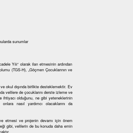
onularda sunumlar
ele Yılı“ olarak ilan etmesinin ardından
oplumu (TGS-H), „Göçmen Çocuklarının ve
ve okul dışında birlikte desteklemektir. Ev
da velilere de çocuklarını derste izleme ve
 ihtiyacı olduğunu, ne gibi yeteneklerinin
en onlara nasıl yardımcı olacaklarını da
tive etmesi ve projenin devamı için önem
ceği gibi, velilerin de bu konuda daha emin
aktır.