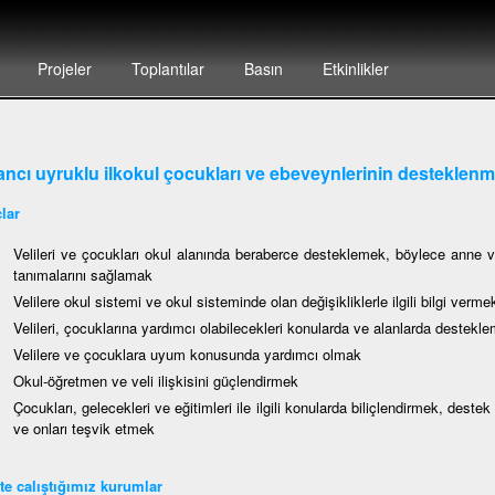
Projeler
Toplantılar
Basın
Etkinlikler
ncı uyruklu ilkokul çocukları ve ebeveynlerinin desteklenm
lar
Velileri ve çocukları okul alanında beraberce desteklemek, böylece anne v
tanımalarını sağlamak
Velilere okul sistemi ve okul sisteminde olan değişikliklerle ilgili bilgi verme
Velileri, çocuklarına yardımcı olabilecekleri konularda ve alanlarda destek
Velilere ve çocuklara uyum konusunda yardımcı olmak
Okul-öğretmen ve veli ilişkisini güçlendirmek
Çocukları, gelecekleri ve eğitimleri ile ilgili konularda biliçlendirmek, deste
ve onları teşvik etmek
kte calıştığımız kurumlar