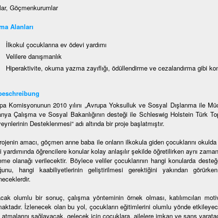
lar, Göçmenkurumlar
ma Alanları
İlkokul çocuklarına ev ödevi yardımı
Velilere danışmanlık
Hiperaktivite, okuma yazma zayıflığı, ödüllendirme ve cezalandırma gibi k
beschreibung
pa Komisyonunun 2010 yılını „Avrupa Yoksulluk ve Sosyal Dışlanma ile Mücad
nya Çalışma ve Sosyal Bakanlığının desteği ile Schleswig Holstein Türk T
ynlerinin Desteklenmesi“ adı altında bir proje başlatmıştır.
rojenin amacı, göçmen anne baba ile onların ilkokula giden çocuklarını okulda 
 yardımında öğrencilere konular kolay anlaşılır şekilde öğretilirken aynı zaman
eme olanağı verilecektir. Böylece veliler çocuklarının hangi konularda desteğe
ğunu, hangi kaabiliyetlerinin geliştirilmesi gerektiğini yakından görürk
eceklerdir.
acak olumlu bir sonuç, çalışma yönteminin örnek olması, katılımcıları mo
maktadır. İzlenecek olan bu yol, çocukların eğitimlerini olumlu yönde etkileye
 atmalarını sağlayacak, gelecek için çocuklara, ailelere imkan ve şans yaratac