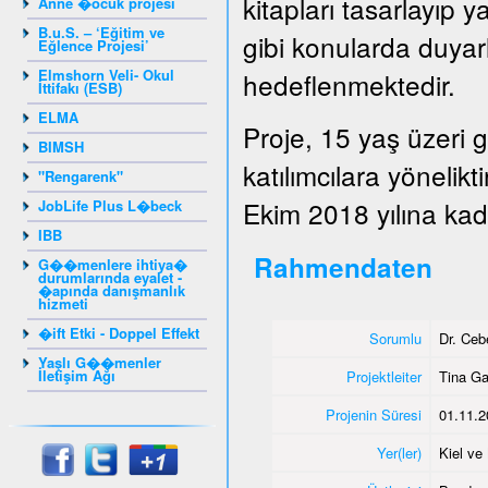
kitapları tasarlayıp y
Anne �ocuk projesi
B.u.S. – ‘Eğitim ve
gibi konularda duyarlı
Eğlence Projesi’
Elmshorn Veli- Okul
hedeflenmektedir.
İttifakı (ESB)
ELMA
Proje, 15 yaş üzeri 
BIMSH
katılımcılara yönelik
"Rengarenk"
Ekim 2018 yılına kada
JobLife Plus L�beck
IBB
Rahmendaten
G��menlere ihtiya�
durumlarında eyalet -
�apında danışmanlık
hizmeti
�ift Etki - Doppel Effekt
Sorumlu
Dr. Ce
Yaşlı G��menler
İletişim Ağı
Projektleiter
Tina G
Projenin Süresi
01.11.2
Yer(ler)
Kiel v