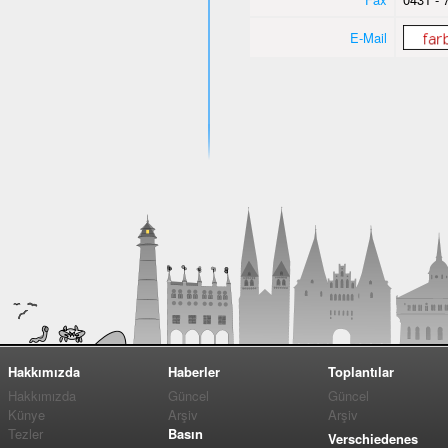
E-Mail
Hakkımızda
Haberler
Toplantılar
Hakkımızda
Güncel
Güncel
Künye
Arşiv
Arşiv
Tezler
Basın
Verschiedenes