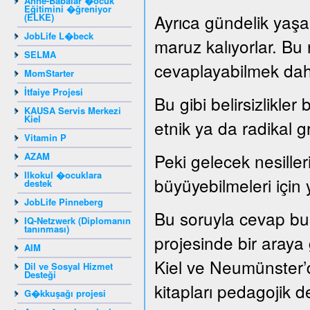
Anne-Babalar �ocuk
Eğitimini �ğreniyor
Ayrıca gündelik yaşam
(ELKE)
JobLife L�beck
maruz kalıyorlar. Bu
SELMA
cevaplayabilmek dah
MomStarter
İtfaiye Projesi
Bu gibi belirsizlikler
KAUSA Servis Merkezi
Kiel
etnik ya da radikal g
Vitamin P
Peki gelecek nesille
AZAM
Ilkokul �ocuklara
büyüyebilmeleri için 
destek
JobLife Pinneberg
Bu soruyla cevap bu
IQ-Netzwerk (Diplomanın
tanınması)
projesinde bir araya ge
AIM
Kiel ve Neumünster’d
Dil ve Sosyal Hizmet
Desteği
kitapları pedagojik de
G�kkuşağı projesi