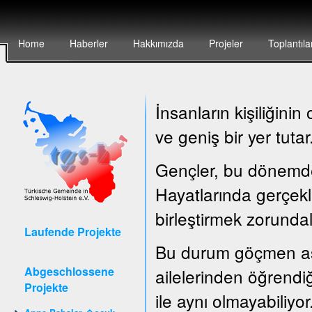
Home
Haberler
Hakkımızda
Projeler
Toplantıla
İnsanların kişiliğin
ve geniş bir yer tutar
Gençler, bu dönemde ç
Hayatlarında gerçekle
birleştirmek zorundal
Laufende Projekte
Bu durum göçmen asıl
Abgeschlossene
ailelerinden öğrendiğ
Projekte
ile aynı olmayabiliyor