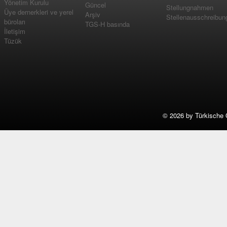
Yönetim Kurulu
Güncel
Stellungnahmen
Üye dernerkleri ve yerel
Arşiv
Stellenausschreibun
büroları
TGS-H basında
İletişim
Tüzük
©
2026 by Türkische 