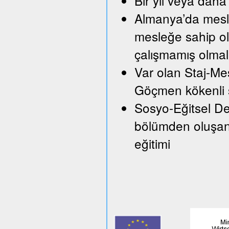
Bir yıl veya daha 
Almanya’da mesle
mesleğe sahip ol
çalışmamış olmal
Var olan Staj-Mes
Göçmen kökenli ş
Sosyo-Eğitsel Des
bölümden oluşan 
eğitimi