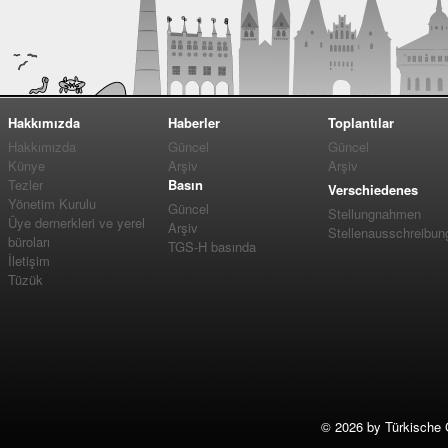
Hakkımızda
Haberler
Toplantılar
Hakkımızda
Güncel
Güncel
Künye
Arşiv
Arşiv
Tezler
Basın
Verschiedenes
Yönetim Kurulu
Güncel
Stellungnahmen
Üye dernerkleri ve yerel
Arşiv
Stellenausschreibun
büroları
TGS-H basında
İletişim
Tüzük
©
2026 by Türkische 