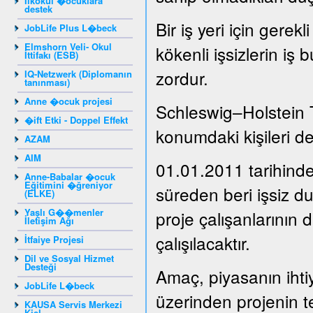
Ilkokul �ocuklara
destek
Bir iş yeri için gere
JobLife Plus L�beck
Elmshorn Veli- Okul
kökenli işsizlerin iş 
İttifakı (ESB)
zordur.
IQ-Netzwerk (Diplomanın
tanınması)
Anne �ocuk projesi
Schleswig–Holstein 
�ift Etki - Doppel Effekt
konumdaki kişileri de
AZAM
AIM
01.01.2011 tarihinde
Anne-Babalar �ocuk
Eğitimini �ğreniyor
süreden beri işsiz 
(ELKE)
Yaşlı G��menler
proje çalışanlarının 
İletişim Ağı
çalışılacaktır.
İtfaiye Projesi
Dil ve Sosyal Hizmet
Desteği
Amaç, piyasanın ihti
JobLife L�beck
üzerinden projenin t
KAUSA Servis Merkezi
Kiel