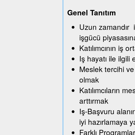
Genel Tanıtım
Uzun zamandır iş
işgücü piyasası
Katılımcının iş o
Iş hayatı ile ilg
Meslek tercihi ve
olmak
Katılımcıların me
arttırmak
Iş-Başvuru alanı
iyi hazırlamaya 
Farklı Programla