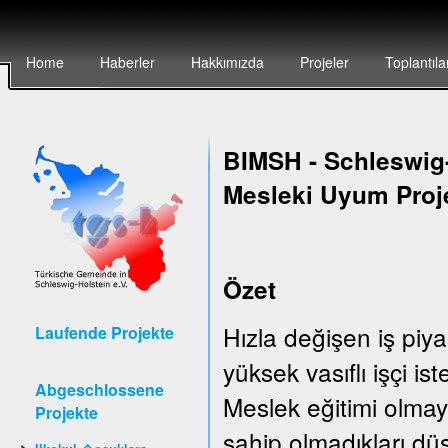
Home
Haberler
Hakkımızda
Projeler
Toplantıla
BIMSH
-
Schleswig-
Mesleki Uyum Proj
Özet
Hızla değişen iş piya
Laufende Projekte
yüksek vasıflı işçi is
Abgeschlossene
Meslek eğitimi olmay
Projekte
sahip olmadıkları düş