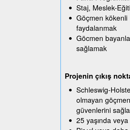
Staj, Meslek-Eği
Göçmen kökenli Iş
faydalanmak
Göcmen bayanlara
sağlamak
Projenin çıkış nokt
Schleswig-Holstei
olmayan göçmenle
güvenlerini sağla
25 yaşında veya