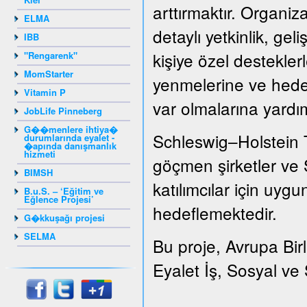
arttırmaktır. Organizat
ELMA
detaylı yetkinlik, gel
IBB
kişiye özel destekler
"Rengarenk"
MomStarter
yenmelerine ve hedef
Vitamin P
var olmalarına yardı
JobLife Pinneberg
G��menlere ihtiya�
Schleswig–Holstein 
durumlarında eyalet -
�apında danışmanlık
hizmeti
göçmen şirketler ve S
BIMSH
katılımcılar için uygu
B.u.S. – ‘Eğitim ve
Eğlence Projesi’
hedeflemektedir.
G�kkuşağı projesi
SELMA
Bu proje, Avrupa Bir
Eyalet İş, Sosyal ve