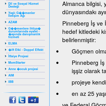
Almanca bilgisi, 
Dil ve Sosyal Hizmet
Desteği
dünyasındakı ayır
Yaşlı G��menler
İletişim Ağı
Pinneberg İş ve 
AZAM
G��menlere ihtiya�
hedef kitledeki ki
durumlarında eyalet -
�apında danışmanlık
hizmeti
belirlenmiştir:
ELMA
Göçmen olma
�ift Etki - Doppel Effekt
İtfaiye Projesi
Pinneberg İş
MomStarter
Anne �ocuk projesi
işşiz olarak 
AIM
projeye kendi 
IBB
en az 25 yaş
ve Federal Göçm