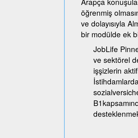
Arapça konuşula
öğrenmiş olmasın
ve dolayısıyla A
bir modülde ek bi
JobLife Pinne
ve sektörel d
işşizlerin akt
İstihdamlarda
sozialversich
B1kapsamında
desteklenmek