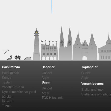
Hakkımızda
Haberler
Toplantılar
Hakkımızda
Güncel
Güncel
Künye
Arşiv
Arşiv
Tezler
Basın
Verschiedenes
Yönetim Kurulu
Güncel
Stellungnahmen
Üye dernerkleri ve yerel
Arşiv
Stellenausschreibun
büroları
TGS-H basında
İletişim
Tüzük