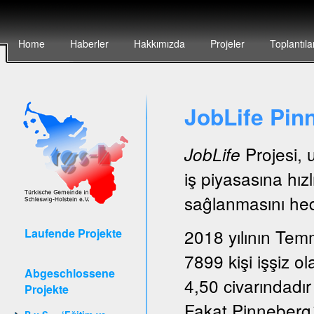
Home
Haberler
Hakkımızda
Projeler
Toplantıla
JobLife Pin
Projesi, 
JobLife
iş piyasasına hız
saĝlanmasını hede
2018 yılının Tem
Laufende Projekte
7899 kişi işşiz ol
Abgeschlossene
4,50 civarındadır
Projekte
Fakat Pinneberg´