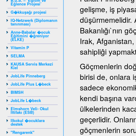
B.u.S. – ‘Eğitim ve
Eğlence Projesi’
gelişme, iş piyas
G�kkuşağı projesi
düşürmemelidir. A
IQ-Netzwerk (Diplomanın
tanınması)
Bakanlığı`nın gö
Anne-Babalar �ocuk
Eğitimini �ğreniyor
Irak, Afganistan
(ELKE)
Vitamin P
sahipliĝi yapmakt
SELMA
Göçmenlerin doğ
KAUSA Servis Merkezi
Kiel
birisi de, onlara
JobLife Pinneberg
JobLife Plus L�beck
sadece ekonomik
BIMSH
kendi başına var
JobLife L�beck
ülkelerinden kaca
Elmshorn Veli- Okul
İttifakı (ESB)
geçerlidir. Onları
Ilkokul �ocuklara
destek
göçmenlerin sorun
"Rengarenk"