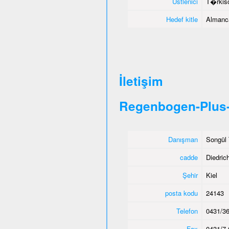
Üstlenici
T�rkisc
Hedef kitle
Almanca
İletişim
Regenbogen-Plus-
Danışman
Songül 
cadde
Diedric
Şehir
Kiel
posta kodu
24143
Telefon
0431/36
Fax
0431/7 