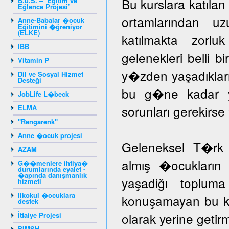
Bu kurslara katıla
B.u.S. – ‘Eğitim ve
Eğlence Projesi’
ortamlarından u
Anne-Babalar �ocuk
Eğitimini �ğreniyor
(ELKE)
katılmakta zorlu
IBB
gelenekleri belli b
Vitamin P
y�zden yaşadıklar
Dil ve Sosyal Hizmet
Desteği
bu g�ne kadar yar
JobLife L�beck
sorunları gerekir
ELMA
"Rengarenk"
Anne �ocuk projesi
Geleneksel T�rk 
AZAM
almış �ocukların 
G��menlere ihtiya�
durumlarında eyalet -
�apında danışmanlık
yaşadiğı toplum
hizmeti
Ilkokul �ocuklara
konuşamayan bu ka
destek
olarak yerine getir
İtfaiye Projesi
BIMSH