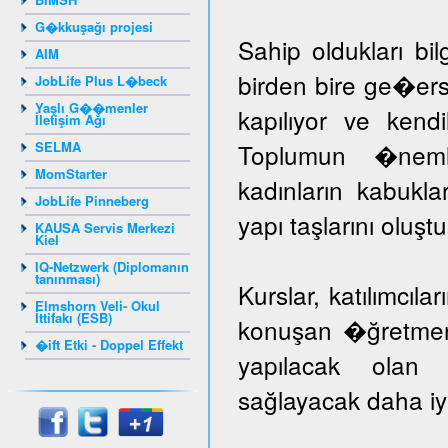
G�kkuşağı projesi
Sahip oldukları bil
AIM
birden bire ge�er
JobLife Plus L�beck
Yaşlı G��menler
kapılıyor ve kendil
İletişim Ağı
SELMA
Toplumun �nem
MomStarter
kadınların kabuk
JobLife Pinneberg
yapı taşlarını oluş
KAUSA Servis Merkezi
Kiel
IQ-Netzwerk (Diplomanın
tanınması)
Kurslar, katılımcıla
Elmshorn Veli- Okul
İttifakı (ESB)
konuşan �ğretmenle
�ift Etki - Doppel Effekt
yapılacak olan k
sağlayacak daha iyi 