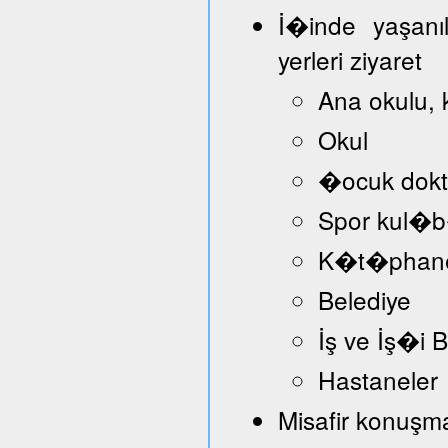
İ�inde yaşanı
yerleri ziyaret
Ana okulu, 
Okul
�ocuk dokt
Spor kul�
K�t�phan
Belediye
İş ve İş�i
Hastaneler
Misafir konuşmac