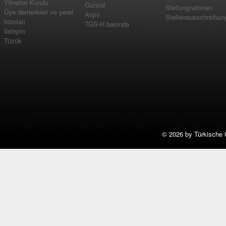
Yönetim Kurulu
Güncel
Stellungnahmen
Üye dernerkleri ve yerel
Arşiv
Stellenausschreibun
büroları
TGS-H basında
İletişim
Tüzük
©
2026 by Türkische 