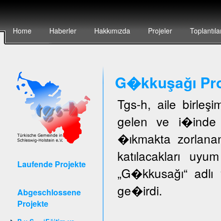
Home
Haberler
Hakkımızda
Projeler
Toplantıla
G�kkuşağı Pro
Tgs-h, aile birleş
gelen ve i�inde 
�ıkmakta zorlanan
katılacakları uyu
Laufende Projekte
„G�kkusağı“ adlı 
ge�irdi.
Abgeschlossene
Projekte