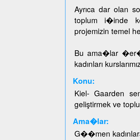
Ayrıca dar olan sos
toplum i�inde ke
projemizin temel he
Bu ama�lar �er
kadınları kurslarımı
Konu:
Kiel- Gaarden se
geliştirmek ve topl
Ama�lar:
G��men kadınlar