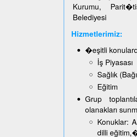
Kurumu, Parit�t
Belediyesi
Hizmetlerimiz:
�eşitli konular
İş Piyasası
Sağlık (Bağ
Eğitim
Grup toplantı
olanakları sun
Konuklar: A
dilli eğitim