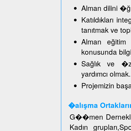
Alman dilini �
Katıldıkları in
tanıtmak ve top
Alman eğitim 
konusunda bilg
Sağlık ve �ze
yardımcı olmak.
Projemizin başar
�alışma Ortakları
G��men Dernekler
Kadın grupları,S