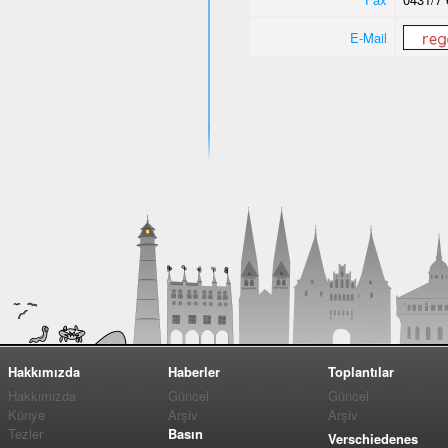
E-Mail
Hakkımızda
Haberler
Toplantılar
Hakkımızda
Güncel
Güncel
Künye
Arşiv
Arşiv
Tezler
Basın
Verschiedenes