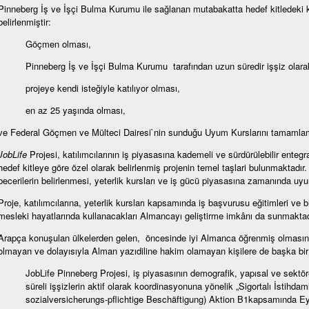
Pinneberg İş ve İşçi Bulma Kurumu ile sağlanan mutabakatta hedef kitledeki ki
belirlenmiştir:
Göçmen olması,
Pinneberg İş ve İşçi Bulma Kurumu tarafından uzun süredir işşiz olar
projeye kendi isteğiyle katılıyor olması,
en az 25 yaşında olması,
ve Federal Göçmen ve Mülteci Dairesi`nin sunduğu Uyum Kurslarını tamamla
JobLife
Projesi, katılımcılarının iş piyasasına kademeli ve sürdürülebilir ent
hedef kitleye göre özel olarak belirlenmiş projenin temel taşlari bulunmaktadır
becerilerin belirlenmesi, yeterlik kursları ve iş gücü piyasasına zamanında uy
Proje, katılımcılarına, yeterlik kursları kapsamında iş başvurusu eğitimleri ve 
mesleki hayatlarında kullanacakları Almancayı geliştirme imkânı da sunmaktad
Arapça konuşulan ülkelerden gelen, öncesinde iyi Almanca öğrenmiş olmasına 
olmayan ve dolayısıyla Alman yazıdiline hakim olamayan kişilere de başka bir 
JobLife Pinneberg Projesi, iş piyasasının demografik, yapısal ve sektö
süreli işşizlerin aktif olarak koordinasyonuna yönelik „Sigortalı İstihda
sozialversicherungs-pflichtige Beschäftigung) Aktion B1kapsamında Ey