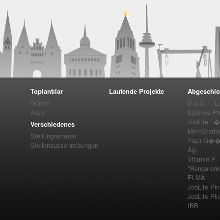
Toplantılar
Laufende Projekte
Abgeschlo
Güncel
B.u.S. – ‘E
Arşiv
Eğlence Pro
JobLife L
Verschiedenes
MomStarte
Stellungnahmen
Yaşlı G��m
Stellenausschreibungen
Ağı
Vitamin P
"Rengarenk
ELMA
JobLife Pi
JobLife Pl
IBB