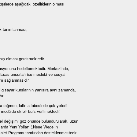
şilerde aşağıdaki özelliklerin olması
ak tanımlanması,
mış olması gerekmektedir.
egrasyonunu hedeflemektedir. Merkezinde,
. Esas unsurları ise mesleki ve sosyal
um sağlanmasıdır.
bilgisayar kurslarının yanısıra aynı zamanda,
ır.
rağmen, latin alfabesinde çok yeterli
modülde ek bir kurs verilmektedir.
rel değişimi göz önünde bulundurularak, uzun
mlarda Yeni Yollar“ („Neue Wege in
alet Programı tarafından desteklenmektedir.