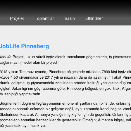
Projeler
Toplantılar
Basın
Etkinlikler
JobLife Pinneberg
JobLife
Projesi, uzun süreli işşiz olarak tanımlanan göçmenlerin, iş piyasasına
saĝlanmasını hedef alan bir projedir.
2018 yılının Temmuz ayında, Pinneberg bölgesinde ortalama 7899 kişi işşiz olarak
yüzde 4,50 civarındadır ve 2017 yılına nazaran daha da azalmıştır. Fakat Pinn
olumlu gelişme, iş piyasasındaki zorlukların ortadan kalktıĝı yanılgısına düşür
İçişleri Bakanlığı`nın göç raporuna göre, Pinneberg bölgesi, en çok Irak, Afg
ev sahipliĝi yapmaktadır.
Göçmenlerin doğru entegrasyonunun en önemli şartlarından birisi de, onlara iş
sadece ekonomik anlamda bir gelişme değil, aynı zamanda kendi başına varola
ülkelerinden kacarak Almanya´ya sığınmış kişiler için de geçerlidir. Onların iş pi
göçmenlerin sorunları benzerlikler de gösterebilir. Örneğin; Almanca bilgisi, yab
dünyasındakı ayırımcılık vb.