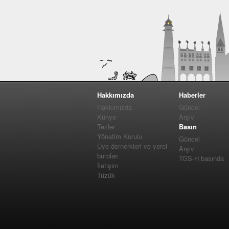
Hakkımızda
Haberler
Hakkımızda
Güncel
Künye
Arşiv
Tezler
Basın
Yönetim Kurulu
Güncel
Üye dernerkleri ve yerel
Arşiv
büroları
TGS-H basında
İletişim
Tüzük