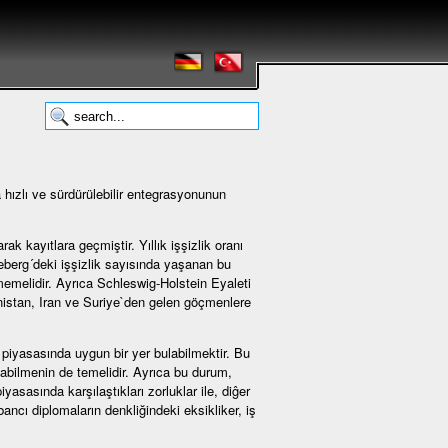
 hızlı ve sürdürülebilir entegrasyonunun
 kayıtlara geçmiştir. Yıllık işşizlik oranı
eberg´deki işşizlik sayısında yaşanan bu
memelidir. Ayrıca Schleswig-Holstein Eyaleti
anistan, Iran ve Suriye`den gelen göçmenlere
 piyasasında uygun bir yer bulabilmektir. Bu
bilmenin de temelidir. Ayrıca bu durum,
yasasında karşılaştıkları zorluklar ile, diĝer
ancı diplomaların denkliğindeki eksikliker, iş