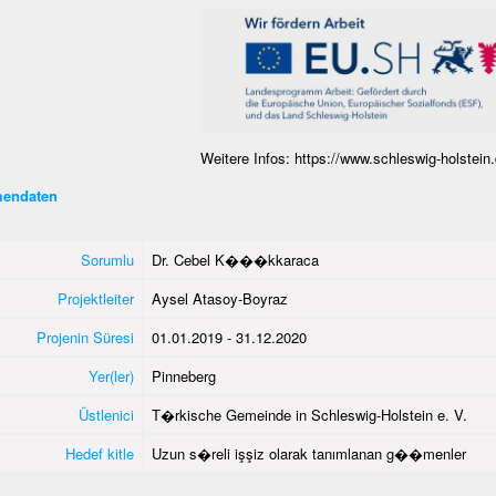
Weitere Infos: https://www.schleswig-holstein.
endaten
Sorumlu
Dr. Cebel K���kkaraca
Projektleiter
Aysel Atasoy-Boyraz
Projenin Süresi
01.01.2019 - 31.12.2020
Yer(ler)
Pinneberg
Üstlenici
T�rkische Gemeinde in Schleswig-Holstein e. V.
Hedef kitle
Uzun s�reli işşiz olarak tanımlanan g��menler