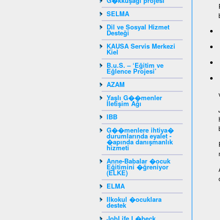
G�kkuşağı projesi
SELMA
Dil ve Sosyal Hizmet
Desteği
KAUSA Servis Merkezi
Kiel
B.u.S. – ‘Eğitim ve
Eğlence Projesi’
AZAM
Yaşlı G��menler
İletişim Ağı
IBB
G��menlere ihtiya�
durumlarında eyalet -
�apında danışmanlık
hizmeti
Anne-Babalar �ocuk
Eğitimini �ğreniyor
(ELKE)
ELMA
Ilkokul �ocuklara
destek
JobLife L�beck