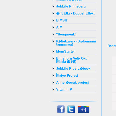
JobLife Pinneberg
�ift Etki - Doppel Effekt
BIMSH
AIM
"Rengarenk"
IQ-Netzwerk (Diplomanın
tanınması)
Rahm
MomStarter
Elmshorn Veli- Okul
İttifakı (ESB)
JobLife Plus L�beck
İtfaiye Projesi
Anne �ocuk projesi
Vitamin P