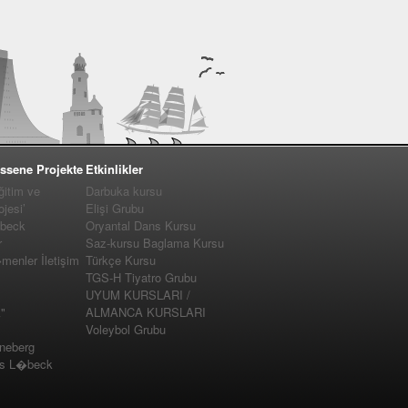
ssene Projekte
Etkinlikler
ğitim ve
Darbuka kursu
jesi’
Elişi Grubu
�beck
Oryantal Dans Kursu
r
Saz-kursu Baglama Kursu
enler İletişim
Türkçe Kursu
TGS-H Tiyatro Grubu
UYUM KURSLARI /
"
ALMANCA KURSLARI
Voleybol Grubu
nneberg
us L�beck