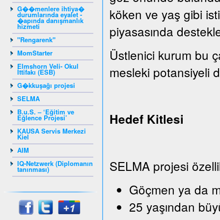
G��menlere ihtiya�
köken ve yaş gibi isti
durumlarında eyalet -
�apında danışmanlık
hizmeti
piyasasında destekle
"Rengarenk"
Üstlenici kurum bu ç
MomStarter
Elmshorn Veli- Okul
mesleki potansiyeli de
İttifakı (ESB)
G�kkuşağı projesi
SELMA
B.u.S. – ‘Eğitim ve
Hedef Kitlesi
Eğlence Projesi’
KAUSA Servis Merkezi
Kiel
AIM
SELMA projesi özelli
IQ-Netzwerk (Diplomanın
tanınması)
Göçmen ya da mü
25 yaşından büy