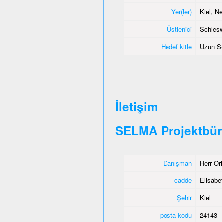
Yer(ler)
Kiel, 
Üstlenici
Schlesw
Hedef kitle
Uzun S
İletişim
SELMA Projektbür
Danışman
Herr Or
cadde
Elisabet
Şehir
Kiel
posta kodu
24143