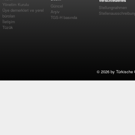
Verschiedenes
Yönetim Kurulu
Güncel
Stellungnahmen
Üye dernerkleri ve yerel
Arşiv
Stellenausschreibun
büroları
TGS-H basında
İletişim
Tüzük
©
2026 by Türkische 