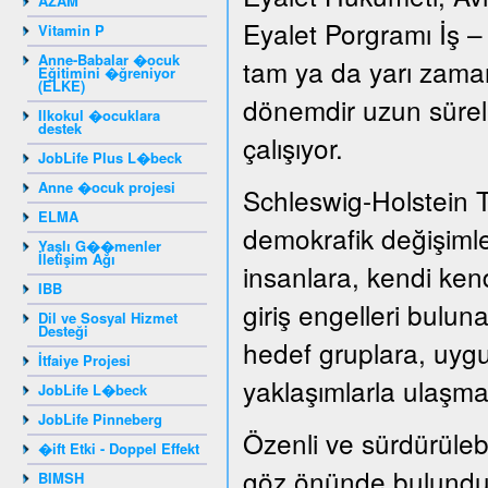
AZAM
Eyalet Porgramı İş –
Vitamin P
Anne-Babalar �ocuk
tam ya da yarı zamanl
Eğitimini �ğreniyor
(ELKE)
dönemdir uzun süreli 
Ilkokul �ocuklara
destek
çalışıyor.
JobLife Plus L�beck
Anne �ocuk projesi
Schleswig-Holstein 
ELMA
demokrafik değişiml
Yaşlı G��menler
İletişim Ağı
insanlara, kendi kend
IBB
giriş engelleri bulun
Dil ve Sosyal Hizmet
Desteği
hedef gruplara, uygu
İtfaiye Projesi
yaklaşımlarla ulaşma
JobLife L�beck
JobLife Pinneberg
Özenli ve sürdürülebil
�ift Etki - Doppel Effekt
göz önünde bulunduru
BIMSH