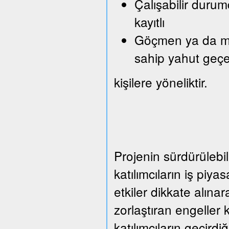
Çalışabilir durum
kayıtlı
Göçmen ya da mült
sahip yahut geçe
kişilere yöneliktir.
Projenin sürdürülebil
katılımcıların iş piy
etkiler dikkate alına
zorlaştıran engeller 
katılımcıların geçirdi