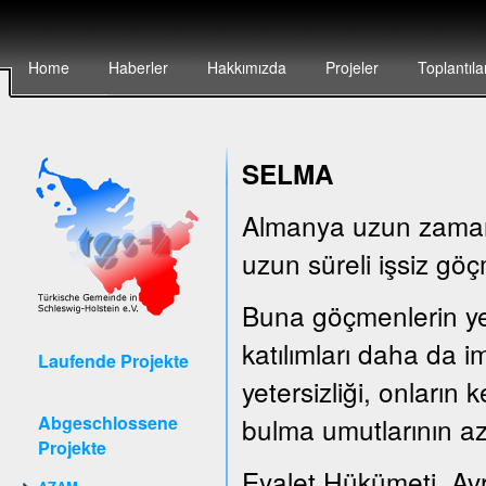
Home
Haberler
Hakkımızda
Projeler
Toplantıla
SELMA
Almanya uzun zamandı
uzun süreli işsiz göç
Buna göçmenlerin yete
katılımları daha da i
Laufende Projekte
yetersizliği, onların
Abgeschlossene
bulma umutlarının az
Projekte
Eyalet Hükümeti, Av