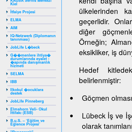
kendi başına va
KAUSA Servis Merkezi
Kiel
ülkelerinden k
İtfaiye Projesi
geçerlidir. Onlar
ELMA
AIM
diĝer göçmenle
IQ-Netzwerk (Diplomanın
tanınması)
Örneğin; Almanc
JobLife L�beck
eksikliker, iş dün
G��menlere ihtiya�
durumlarında eyalet -
�apında danışmanlık
hizmeti
Hedef kitledek
SELMA
belirlenmiştir:
IBB
Ilkokul �ocuklara
destek
Göçmen olması
JobLife Pinneberg
Elmshorn Veli- Okul
İttifakı (ESB)
Lübeck İş ve İş
B.u.S. – ‘Eğitim ve
olarak tanımlan
Eğlence Projesi’
"Rengarenk"