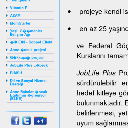
Vitamin P
projeye kendi is
AZAM
MomStarter
en az 25 yaşınd
Yaşlı G��menler
İletişim Ağı
�ift Etki - Doppel Effekt
ve Federal Gö
Anne �ocuk projesi
Kurslarını tama
G�kkuşağı projesi
JobLife Plus L�beck
Pro
JobLife Plus
BIMSH
sürdürülebilir 
Dil ve Sosyal Hizmet
Desteği
hedef kitleye gör
Anne-Babalar �ocuk
Eğitimini �ğreniyor
(ELKE)
bulunmaktadır. E
belirlenmesi, ye
uyum sağlanması