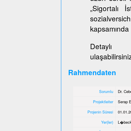
„Sigortalı 
sozialversi
kapsamında E
Deta
ulaşabilirsini
Rahmendaten
Sorumlu
Dr. Ce
Projektleiter
Serap E
Projenin Süresi
01.01.2
Yer(ler)
L�bec