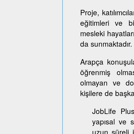
Proje, katılımcıl
eğitimleri ve b
mesleki hayatlar
da sunmaktadır.
Arapça konuşul
öğrenmiş olmas
olmayan ve dol
kişilere de başka
JobLife Plu
yapısal ve 
uzun süreli 