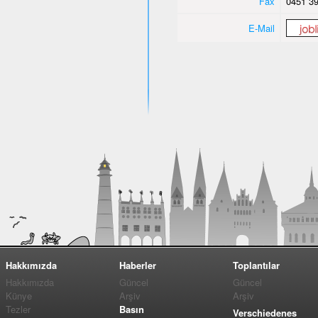
Fax
0451 39
E-Mail
Hakkımızda
Haberler
Toplantılar
Hakkımızda
Güncel
Güncel
Künye
Arşiv
Arşiv
Tezler
Basın
Verschiedenes