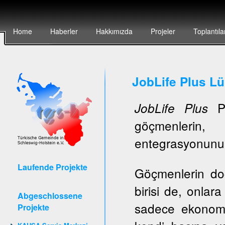
Home
Haberler
Hakkımızda
Projeler
Toplantıla
JobLife Plus L
Pr
JobLife Plus
göçmenlerin, 
entegrasyonunun 
Laufende Projekte
Göçmenlerin do
birisi de, onlar
Abgeschlossene
sadece ekonomi
Projekte