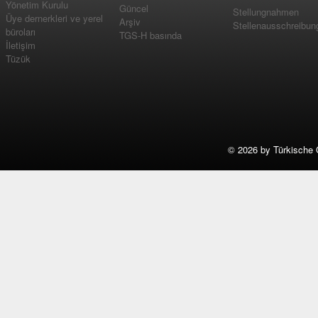
Yönetim Kurulu
Güncel
Stellungnahmen
Üye dernerkleri ve yerel
Arşiv
Stellenausschreibun
büroları
TGS-H basında
İletişim
Tüzük
©
2026 by Türkische 