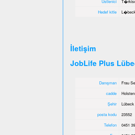
Üstlenici
T�rkisc
Hedef kitle
L�beck 
İletişim
JobLife Plus Lüb
Danışman
Frau Se
cadde
Holsten
Şehir
Lübeck
posta kodu
23552
Telefon
0451 39