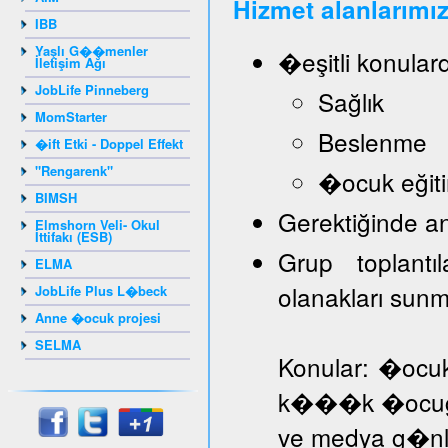
Hizmet alanlarımız
IBB
Yaşlı G��menler
�eşitli konular
İletişim Ağı
JobLife Pinneberg
Sağlık
MomStarter
Beslenme
�ift Etki - Doppel Effekt
"Rengarenk"
�ocuk eğiti
BIMSH
Gerektiğinde a
Elmshorn Veli- Okul
İttifakı (ESB)
Grup toplantı
ELMA
olanakları sun
JobLife Plus L�beck
Anne �ocuk projesi
SELMA
Konular: �ocuk
k���k �ocuğa d
ve medya g�