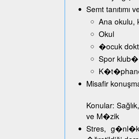
Semt tanıtımı v
Ana okulu, 
Okul
�ocuk dokt
Spor klub�
K�t�phan
Misafir konuşmac
Konular: Sağlık
ve M�zik
Stres, g�nl�k