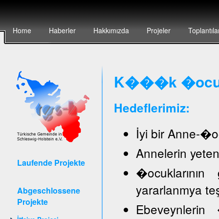
Home
Haberler
Hakkımızda
Projeler
Toplantıla
K���k �ocuk 
Hedeflerimiz:
İyi bir Anne-�oc
Annelerin yete
Laufende Projekte
�ocuklarının 
yararlanmya te
Abgeschlossene
Projekte
Ebeveynlerin �