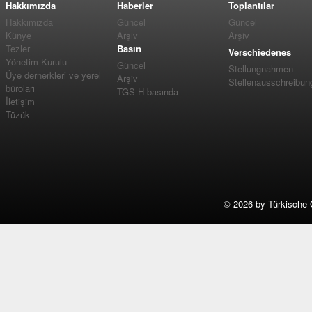
Hakkımızda
Haberler
Toplantılar
Hakkımızda
Güncel
Güncel
Künye
Arşiv
Arşiv
Tezler
Basın
Verschiedenes
Yönetim Kurulu
Güncel
Stellungnahmen
Üye dernerkleri ve yerel
Arşiv
Stellenausschreibun
büroları
TGS-H basında
İletişim
Tüzük
©
2026 by Türkische 