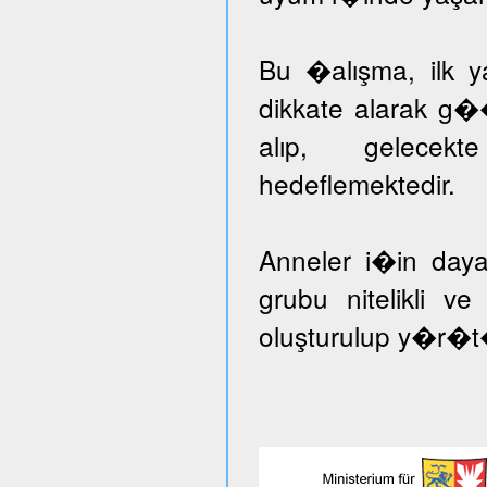
Bu �alışma, ilk ya
dikkate alarak g�
alıp, gelecekt
hedeflemektedir.
Anneler i�in day
grubu nitelikli v
oluşturulup y�r�t�