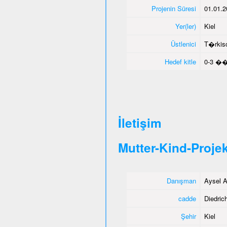
Projenin Süresi
01.01.2
Yer(ler)
Kiel
Üstlenici
T�rkisc
Hedef kitle
0-3 ��
İletişim
Mutter-Kind-Projek
Danışman
Aysel A
cadde
Diedrich
Şehir
Kiel