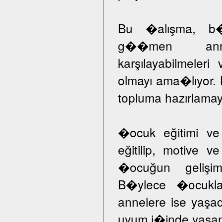
Bu �alışma, b�ny
g��men annele
karşılayabilmeleri
olmayı ama�lıyor.
topluma hazırlamayı
�ocuk eğitimi ve
eğitilip, motive v
�ocuğun gelişimi
B�ylece �ocuklar
annelere ise yaşad
uyum i�inde yaşam