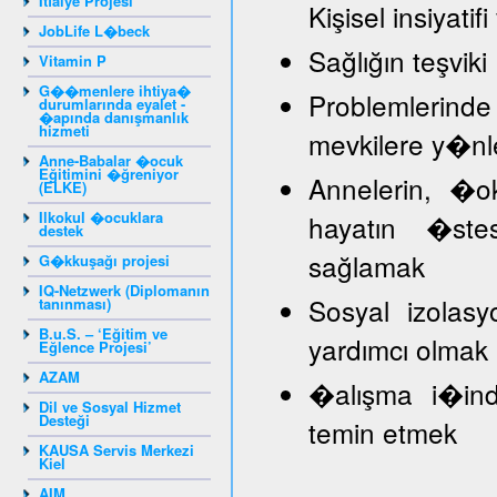
İtfaiye Projesi
Kişisel insiyat
JobLife L�beck
Sağlığın teşviki
Vitamin P
G��menlere ihtiya�
Problemlerind
durumlarında eyalet -
�apında danışmanlık
hizmeti
mevkilere y�nl
Anne-Babalar �ocuk
Eğitimini �ğreniyor
Annelerin, �
(ELKE)
Ilkokul �ocuklara
hayatın �stes
destek
sağlamak
G�kkuşağı projesi
IQ-Netzwerk (Diplomanın
Sosyal izolasy
tanınması)
B.u.S. – ‘Eğitim ve
yardımcı olmak
Eğlence Projesi’
AZAM
�alışma i�inde
Dil ve Sosyal Hizmet
Desteği
temin etmek
KAUSA Servis Merkezi
Kiel
AIM