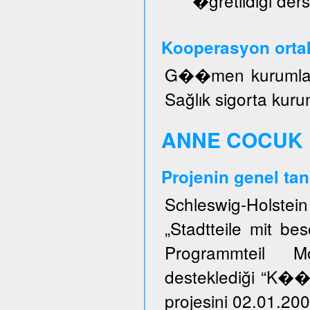
�ğretildiği ders
Kooperasyon ortak
G��men kurumları, 
Sağlık sigorta kuru
ANNE COCUK 
Projenin genel tan
Schleswig-Holstei
„Stadtteile mit b
Programmteil M
desteklediği “K�
projesini 02.01.200