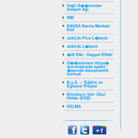
Yaşlı G��menler
İletişim Ağı
IBB
KAUSA Servis Merkezi
Kiel
JobLife Plus L�beck
JobLife L�beck
�ift Etki - Doppel Effekt
G��menlere ihtiya�
durumlarında eyalet -
�apında danışmanlık
hizmeti
B.u.S. – ‘Eğitim ve
Eğlence Projesi’
Elmshorn Veli- Okul
İttifakı (ESB)
SELMA