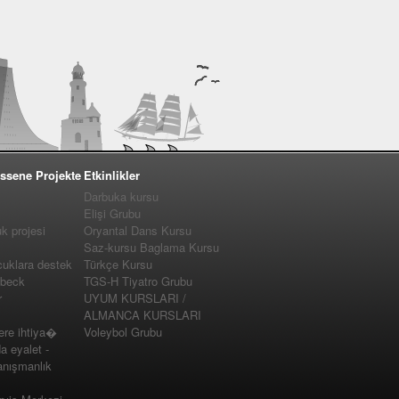
ssene Projekte
Etkinlikler
Darbuka kursu
Elişi Grubu
 projesi
Oryantal Dans Kursu
Saz-kursu Baglama Kursu
cuklara destek
Türkçe Kursu
�beck
TGS-H Tiyatro Grubu
r
UYUM KURSLARI /
ALMANCA KURSLARI
e ihtiya�
Voleybol Grubu
a eyalet -
nışmanlık