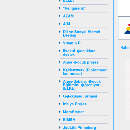
ELMA
"Rengarenk"
AZAM
AIM
Dil ve Sosyal Hizmet
Desteği
Vitamin P
Rahm
Ilkokul �ocuklara
destek
Anne �ocuk projesi
IQ-Netzwerk (Diplomanın
tanınması)
Anne-Babalar �ocuk
Eğitimini �ğreniyor
(ELKE)
G�kkuşağı projesi
İtfaiye Projesi
MomStarter
BIMSH
JobLife Pinneberg