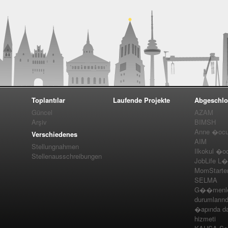
Toplantılar
Laufende Projekte
Abgeschlo
Güncel
AZAM
Arşiv
BIMSH
Anne �ocuk
Verschiedenes
AIM
Stellungnahmen
Ilkokul �o
Stellenausschreibungen
JobLife L
MomStarte
SELMA
G��menler
durumlarınd
�apında da
hizmeti