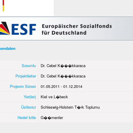
endaten
Sorumlu
Dr. Cebel K���kkaraca
Projektleiter
Dr. Cebel K���kkaraca
Projenin Süresi
01.05.2011 - 01.12.2014
Yer(ler)
Kiel ve L�beck
Üstlenici
Schleswig-Holstein T�rk Toplumu
Hedef kitle
G��menler