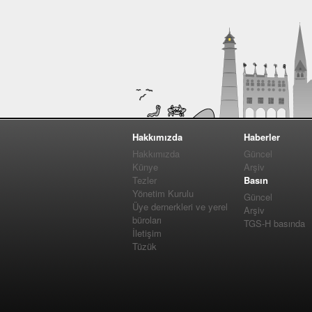
Hakkımızda
Haberler
Hakkımızda
Güncel
Künye
Arşiv
Tezler
Basın
Yönetim Kurulu
Güncel
Üye dernerkleri ve yerel
Arşiv
büroları
TGS-H basında
İletişim
Tüzük