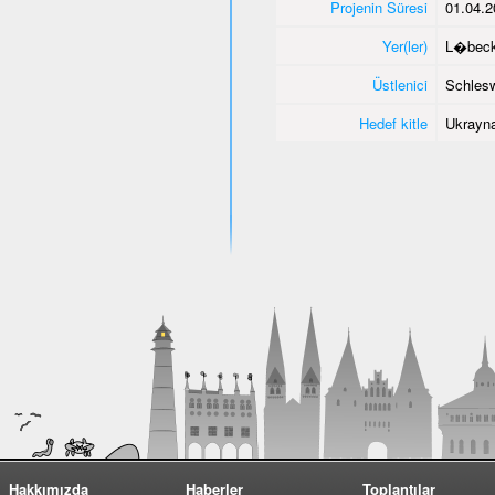
Projenin Süresi
01.04.2
Yer(ler)
L�bec
Üstlenici
Schlesw
Hedef kitle
Ukrayna
Hakkımızda
Haberler
Toplantılar