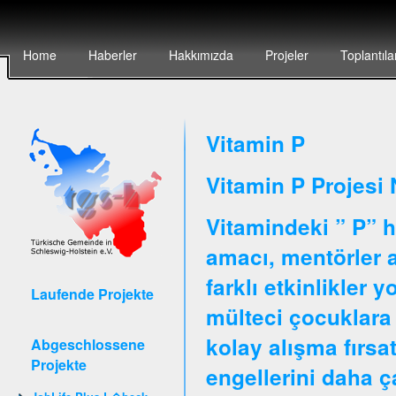
Home
Haberler
Hakkımızda
Projeler
Toplantıla
Vitamin P
Vitamin P Projesi 
Vitamindeki ” P” h
amacı, mentörler ar
farklı etkinlikler 
Laufende Projekte
mülteci çocuklara 
kolay alışma fırsa
Abgeschlossene
Projekte
engellerini daha 