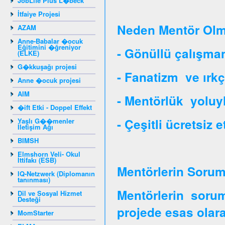
JobLife Plus L�beck
İtfaiye Projesi
Neden Mentör Olm
AZAM
Anne-Babalar �ocuk
Eğitimini �ğreniyor
- Gönüllü çalışman
(ELKE)
G�kkuşağı projesi
- Fanatizm ve ırkç
Anne �ocuk projesi
AIM
- Mentörlük yoluy
�ift Etki - Doppel Effekt
- Çeşitli ücretsiz e
Yaşlı G��menler
İletişim Ağı
BIMSH
Elmshorn Veli- Okul
İttifakı (ESB)
Mentörlerin Soruml
IQ-Netzwerk (Diplomanın
tanınması)
Mentörlerin soruml
Dil ve Sosyal Hizmet
Desteği
projede esas olara
MomStarter