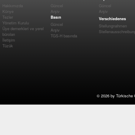
Hakkımızda
Güncel
Güncel
Künye
Arşiv
Arşiv
Tezler
Basın
Verschiedenes
Yönetim Kurulu
Güncel
Stellungnahmen
Üye dernerkleri ve yerel
Arşiv
Stellenausschreibun
büroları
TGS-H basında
İletişim
Tüzük
©
2026 by Türkische 