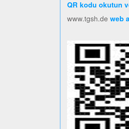
QR kodu okutun v
www.tgsh.de
web ad