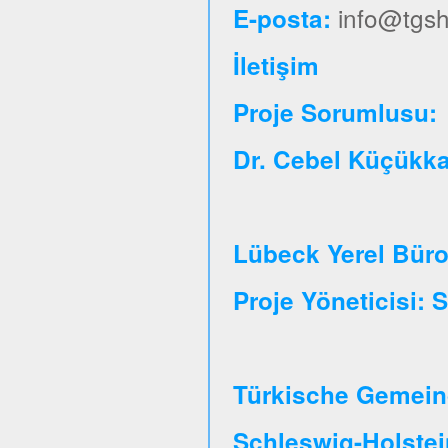
info@tgsh
E-posta:
İletişim
Proje So
Dr. Cebel Küçükk
Lübeck Yerel Bür
Proje Yöneticisi:
Türkische Gemeind
Schleswig-Holste