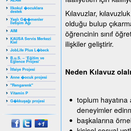
Ilkokul �ocuklara
Kılavuzlar, kılavuzluk
destek
Yaşlı G��menler
olduğu bulup çıkarm
İletişim Ağı
AIM
öğrencinin sınıf öğr
KAUSA Servis Merkezi
ilişkiler geliştirir.
Kiel
JobLife Plus L�beck
B.u.S. – ‘Eğitim ve
Eğlence Projesi’
İtfaiye Projesi
Neden Kılavuz ola
Anne �ocuk projesi
"Rengarenk"
Vitamin P
toplum hayatına a
G�kkuşağı projesi
deneyimler edin
başkalarına örn
kişisel sosyal yet