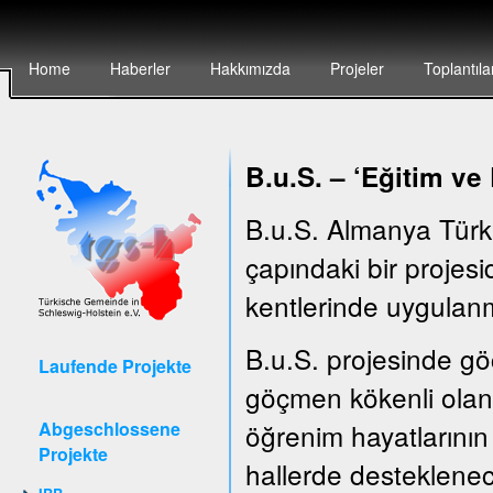
Home
Haberler
Hakkımızda
Projeler
Toplantıla
B.u.S. – ‘E
ğitim ve
B.u.S. Almanya Türk
çapındaki bir projesid
kentlerinde uygulanm
B.u.S. projesinde göç
Laufende Projekte
göçmen kökenli olan 
Abgeschlossene
öğrenim hayatlarının 
Projekte
hallerde desteklenec