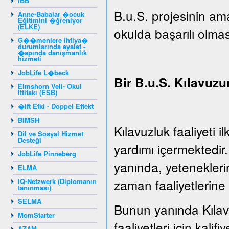
IBB
B.u.S. projesinin ama
Anne-Babalar �ocuk
Eğitimini �ğreniyor
(ELKE)
okulda başarılı olmas
G��menlere ihtiya�
durumlarında eyalet -
�apında danışmanlık
hizmeti
JobLife L�beck
Bir B.u.S. Kılavuzu
Elmshorn Veli- Okul
İttifakı (ESB)
�ift Etki - Doppel Effekt
BIMSH
Kılavuzluk faaliyeti 
Dil ve Sosyal Hizmet
Desteği
yardımı içermektedir
JobLife Pinneberg
yanında, yeteneklerin
ELMA
zaman faaliyetlerine 
IQ-Netzwerk (Diplomanın
tanınması)
SELMA
Bunun yanında Kılavu
MomStarter
faaliyetleri için kalifiy
AZAM