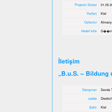
Projenin Süresi
01.05.2
Yer(ler)
Kiel
Üstlenici
Almany
Hedef kitle
G��men
İletişim
„B.u.S. – Bildung
Danışman
Sevda T
cadde
Diedrich
Şehir
Kiel