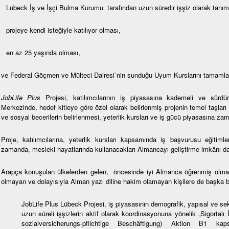
Lübeck İş ve İşçi Bulma Kurumu tarafından uzun süredir işşiz olarak tanı
projeye kendi isteğiyle katılıyor olması,
en az 25 yaşında olması,
ve Federal Göçmen ve Mülteci Dairesi`nin sunduğu Uyum Kurslarını tamaml
JobLife Plus
Projesi, katılımcılarının iş piyasasına kademeli ve sürdürü
Merkezinde, hedef kitleye göre özel olarak belirlenmiş projenin temel taşları
ve sosyal becerilerin belirlenmesi, yeterlik kursları ve iş gücü piyasasına z
Proje, katılımcılarına, yeterlik kursları kapsamında iş başvurusu eğitimler
zamanda, mesleki hayatlarında kullanacakları Almancayı geliştirme imkânı d
Arapça konuşulan ülkelerden gelen, öncesinde iyi Almanca öğrenmiş olması
olmayan ve dolayısıyla Alman yazı diline hakim olamayan kişilere de başka bi
JobLife Plus Lübeck Projesi, iş piyasasının demografik, yapısal ve se
uzun süreli işşizlerin aktif olarak koordinasyonuna yönelik „Sigortalı
sozialversicherungs-pflichtige Beschäftigung) Aktion B1 ka