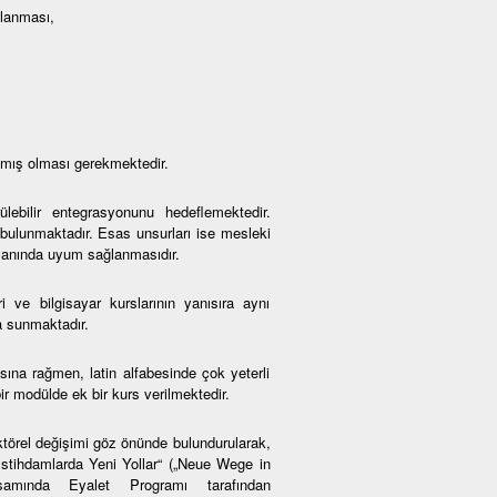
mlanması,
amış olması gerekmektedir.
lebilir entegrasyonunu hedeflemektedir.
 bulunmaktadır. Esas unsurları ise mesleki
amanında uyum sağlanmasıdır.
i ve bilgisayar kurslarının yanısıra aynı
a sunmaktadır.
na rağmen, latin alfabesinde çok yeterli
r modülde ek bir kurs verilmektedir.
ktörel değişimi göz önünde bulundurularak,
 İstihdamlarda Yeni Yollar“ („Neue Wege in
psamında Eyalet Programı tarafından