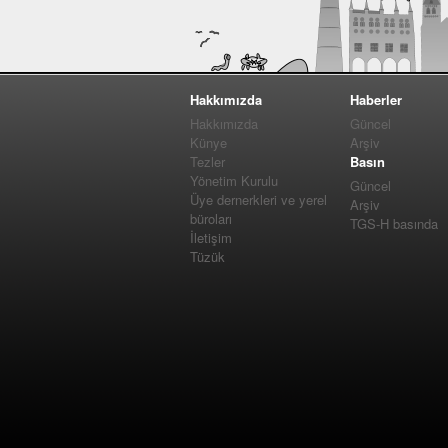
Hakkımızda
Haberler
Hakkımızda
Güncel
Künye
Arşiv
Tezler
Basın
Yönetim Kurulu
Güncel
Üye dernerkleri ve yerel
Arşiv
büroları
TGS-H basında
İletişim
Tüzük