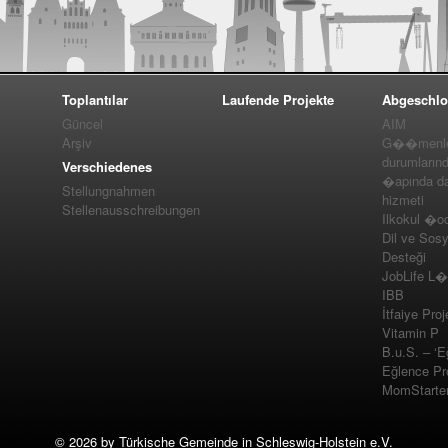
Toplantılar
Laufende Projekte
Abgeschlo
Güncel
AIM
Arşiv
G��menler
durumlarınd
Verschiedenes
�apında da
Stellungnahmen
hizmeti
Stellenausschreibungen
Ilkokul �o
Dil ve Sos
Desteği
JobLife L
IBB
İtfaiye Proj
Vitamin P
B.u.S. – ‘E
Eğlence Pro
MomStarte
©
2026 by Türkische Gemeinde in Schleswig-Holstein e.V.