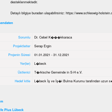
desteklenmektedir.
Detaylı bilgiye buradan ulaşabilirsiniz:
https://www.schleswig-holstein.
endaten
Sorumlu
Dr. Cebel K���kkaraca
Projektleiter
Serap Ergin
Projenin Süresi
01.01.2021 - 31.12.2021
Yer(ler)
L�beck
Üstlenici
T�rkische Gemeinde in S-H e.V.
Hedef kitle
L�beck İş ve İş�i Bulma Kurumu tarafından uzun s�re
şim
fe Plus Lübeck