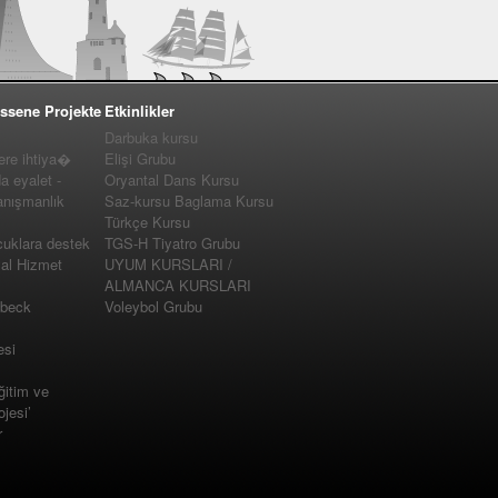
ssene Projekte
Etkinlikler
Darbuka kursu
e ihtiya�
Elişi Grubu
a eyalet -
Oryantal Dans Kursu
nışmanlık
Saz-kursu Baglama Kursu
Türkçe Kursu
cuklara destek
TGS-H Tiyatro Grubu
yal Hizmet
UYUM KURSLARI /
ALMANCA KURSLARI
�beck
Voleybol Grubu
esi
ğitim ve
jesi’
r