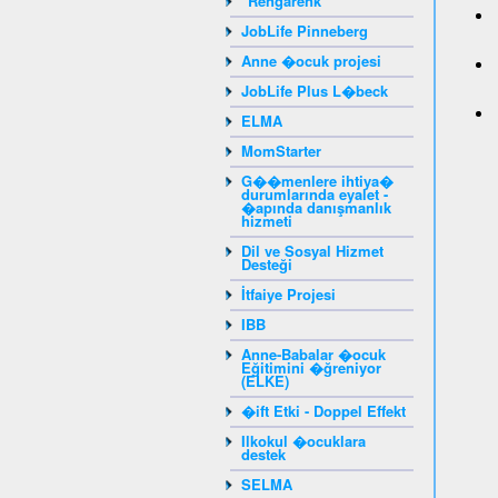
"Rengarenk"
JobLife Pinneberg
Anne �ocuk projesi
JobLife Plus L�beck
ELMA
MomStarter
G��menlere ihtiya�
durumlarında eyalet -
�apında danışmanlık
hizmeti
Dil ve Sosyal Hizmet
Desteği
İtfaiye Projesi
IBB
Anne-Babalar �ocuk
Eğitimini �ğreniyor
(ELKE)
�ift Etki - Doppel Effekt
Ilkokul �ocuklara
destek
SELMA