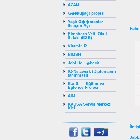
AZAM
G�kkuşağı projesi
Yaşlı G��menler
İletişim Ağı
Rahm
Elmshorn Veli- Okul
İttifakı (ESB)
Vitamin P
BIMSH
JobLife L�beck
IQ-Netzwerk (Diplomanın
tanınması)
B.u.S. – ‘Eğitim ve
Eğlence Projesi’
AIM
KAUSA Servis Merkezi
Kiel
İleti
JobLi