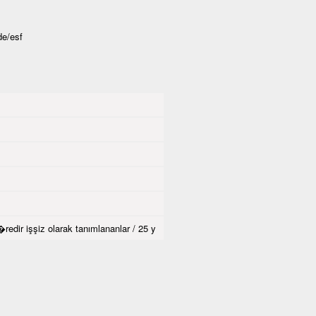
de/esf
dir işşiz olarak tanımlananlar / 25 y