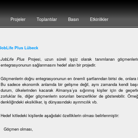
Projeler
Toplantılar
Basın
Etkinlikler
JobLife Plus Lübeck
JobLife Plus
Projesi, uzun süreli işşiz olarak tanımlanan göçmenlerin,
entegrasyonunun saĝlanmasını hedef alan bir projedir.
Göçmenlerin doğru entegrasyonunun en önemli şartlarından birisi de, onlara i
Bu sadece ekonomik anlamda bir gelişme değil, aynı zamanda kendi başına
durum, ülkelerinden kacarak Almanya´ya sığınmış kişiler için de geçerlidi
zorluklar ile, diĝer göçmenlerin sorunları benzerlikler de gösterebilir. Örne
denkliğindeki eksikliker, iş dünyasındakı ayırımcılık vb.
Hedef kitledeki kişilerde aşağıdaki özelliklerin olması belirlenmiştir:
Göçmen olması,