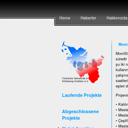
Home
Haberler
Hakkımızda
MomS
MomStar
süredir
şu iki n
kullanm
çalışma
saatler
eşleri d
Laufende Projekte
Projenin
• Katıl
• Mesle
Abgeschlossene
• Mesle
Projekte
• Çeşitl
• Mesle