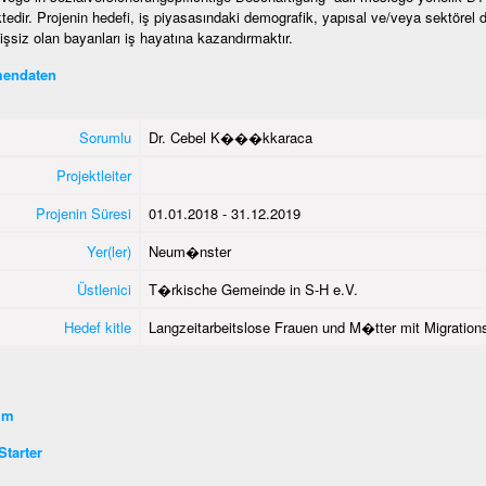
tedir. Projenin hedefi, iş piyasasındaki demografik, yapısal ve/veya sektörel
 işsiz olan bayanları iş hayatına kazandırmaktır.
endaten
Sorumlu
Dr. Cebel K���kkaraca
Projektleiter
Projenin Süresi
01.01.2018 - 31.12.2019
Yer(ler)
Neum�nster
Üstlenici
T�rkische Gemeinde in S-H e.V.
Hedef kitle
Langzeitarbeitslose Frauen und M�tter mit Migrations
şim
tarter