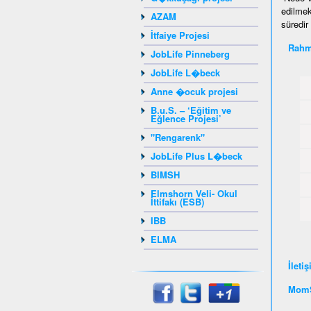
edilmek
AZAM
süredir
İtfaiye Projesi
Rahm
JobLife Pinneberg
JobLife L�beck
Anne �ocuk projesi
B.u.S. – ‘Eğitim ve
Eğlence Projesi’
"Rengarenk"
JobLife Plus L�beck
BIMSH
Elmshorn Veli- Okul
İttifakı (ESB)
IBB
ELMA
İleti
MomS