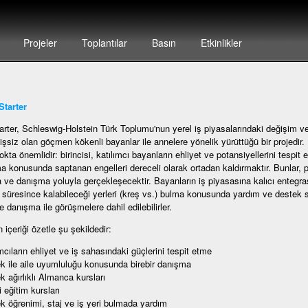
Projeler
Toplantılar
Basın
Etkinlikler
tarter
ter, Schleswig-Holstein Türk Toplumu'nun yerel iş piyasalarındaki değişim v
 işsiz olan göçmen kökenli bayanlar ile annelere yönelik yürüttüğü bir projedir.
okta önemlidir: birincisi, katılımcı bayanların ehliyet ve potansiyellerini tespit 
a konusunda saptanan engelleri dereceli olarak ortadan kaldırmaktır. Bunlar, proj
 ve danışma yoluyla gerçekleşecektir. Bayanların iş piyasasına kalıcı entegr
i süresince kalabileceği yerleri (kreş vs.) bulma konusunda yardım ve destek s
e danışma ile görüşmelere dahil edilebilirler.
 içeriği özetle şu şekildedir:
ımcıların ehliyet ve iş sahasındaki güçlerini tespit etme
k ile aile uyumluluğu konusunda birebir danışma
k ağırlıklı Almanca kursları
i eğitim kursları
k öğrenimi, staj ve iş yeri bulmada yardım