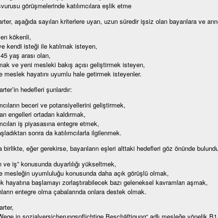
şvurusu görüşmelerinde katılımcılara eşlik etme
ter, aşağıda sayılan kriterlere uyan, uzun süredir işsiz olan bayanlara ve annel
en kökenli,
ye kendi isteği ile katılmak isteyen,
e 45 yaş arası olan,
mak ve yeni mesleki bakış açısı geliştirmek isteyen,
ile meslek hayatını uyumlu hale getirmek isteyenler.
ter’in hedefleri şunlardır:
mcıların beceri ve potansiyellerini geliştirmek,
lan engelleri ortadan kaldırmak,
ımcıları iş piyasasına entegre etmek,
aşladıktan sonra da katılımcılarla ilgilenmek.
birlikte, eğer gerekirse, bayanların eşleri alttaki hedefleri göz önünde bulundura
n ve iş” konusunda duyarlılığı yükseltmek,
ile mesleğin uyumluluğu konusunda daha açık görüşlü olmak,
k hayatına başlamayı zorlaştırabilecek bazı geleneksel kavramları aşmak,
ların entegre olma çabalarında onlara destek olmak.
rter,
ege in sozialversicherungspflichtige Beschäftigung“ adlı mesleğe yönelik B1 