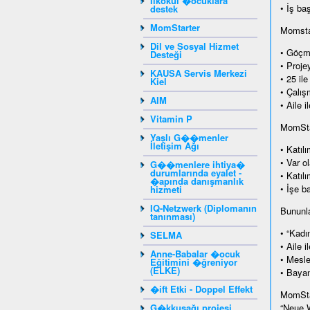
Ilkokul �ocuklara
• İş ba
destek
MomStarter
Momstar
Dil ve Sosyal Hizmet
• Göçm
Desteği
• Proje
KAUSA Servis Merkezi
• 25 il
Kiel
• Çalış
AIM
• Aile 
Vitamin P
MomStar
Yaşlı G��menler
İletişim Ağı
• Katılı
• Var o
G��menlere ihtiya�
durumlarında eyalet -
• Katıl
�apında danışmanlık
• İşe b
hizmeti
IQ-Netzwerk (Diplomanın
Bununla 
tanınması)
• “Kadı
SELMA
• Aile 
Anne-Babalar �ocuk
• Mesle
Eğitimini �ğreniyor
(ELKE)
• Bayan
�ift Etki - Doppel Effekt
MomSta
G�kkuşağı projesi
“Neue W