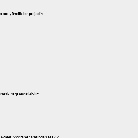
ere yönelik bir projedir:
rak bilgilendirilebilir:
eyalet programı tarafından teşvik