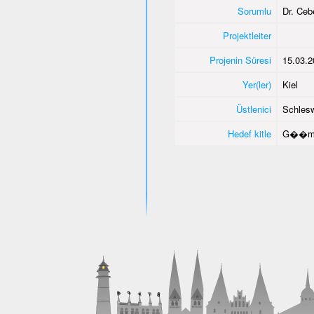
Sorumlu
Dr. Ce
Projektleiter
Projenin Süresi
15.03.2
Yer(ler)
Kiel
Üstlenici
Schlesw
Hedef kitle
G��men 