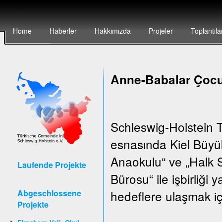
Home
Haberler
Hakkımızda
Projeler
Toplantıla
Anne-Babalar Çocu
Schleswig-Holstein T
esnasında Kiel Büyük
Anaokulu“ ve „Halk S
Laufende Projekte
Bürosu“ ile işbirliği
Abgeschlossene
hedeflere ulaşmak iç
Projekte