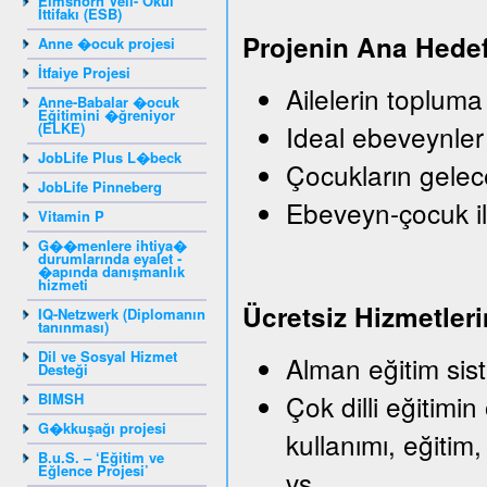
Elmshorn Veli- Okul
İttifakı (ESB)
Projenin Ana Hedef
Anne �ocuk projesi
İtfaiye Projesi
Ailelerin topluma
Anne-Babalar �ocuk
Eğitimini �ğreniyor
(ELKE)
Ideal ebeveynler
JobLife Plus L�beck
Çocukların gelec
JobLife Pinneberg
Ebeveyn-çocuk il
Vitamin P
G��menlere ihtiya�
durumlarında eyalet -
�apında danışmanlık
hizmeti
Ü
crets
iz
Hizmetleri
IQ-Netzwerk (Diplomanın
tanınması)
Dil ve Sosyal Hizmet
Alman eğitim sist
Desteği
Çok dilli eğitimin
BIMSH
G�kkuşağı projesi
kullanımı, eğitim,
B.u.S. – ‘Eğitim ve
Eğlence Projesi’
vs.