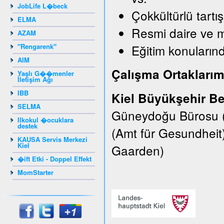
JobLife L�beck
Çokkültürlü tartı
ELMA
Resmi daire ve 
AZAM
"Rengarenk"
Eğitim konularınd
AIM
Çalışma Ortaklarım
Yaşlı G��menler
İletişim Ağı
IBB
Kiel Büyükşehir Be
SELMA
Güneydoğu Bürosu (E
Ilkokul �ocuklara
destek
(Amt für Gesundheit
KAUSA Servis Merkezi
Kiel
Gaarden)
�ift Etki - Doppel Effekt
MomStarter