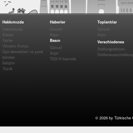
Hakkımızda
Haberler
Toplantılar
Hakkımızda
Güncel
Güncel
Künye
Arşiv
Arşiv
Tezler
Basın
Verschiedenes
Yönetim Kurulu
Güncel
Stellungnahmen
Üye dernerkleri ve yerel
Arşiv
Stellenausschreibun
büroları
TGS-H basında
İletişim
Tüzük
©
2026 by Türkische 