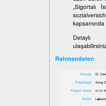
„Sigortalı 
sozialversi
kapsamında E
Deta
ulaşabilirsini
Rahmendaten
Sorumlu
Dr. Ce
Projektleiter
Serap E
Projenin Süresi
01.01.2
Yer(ler)
L�bec