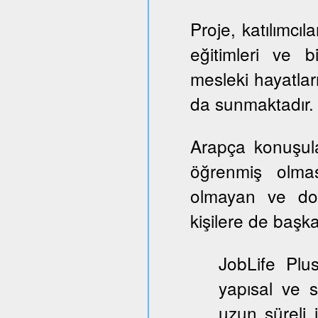
Proje, katılımcıl
eğitimleri ve b
mesleki hayatlar
da sunmaktadır.
Arapça konuşul
öğrenmiş olmas
olmayan ve dol
kişilere de başka
JobLife Plu
yapısal ve 
uzun süreli 