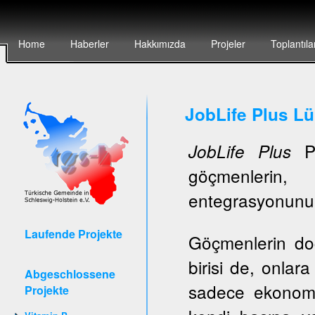
Home
Haberler
Hakkımızda
Projeler
Toplantıla
JobLife Plus L
Pr
JobLife Plus
göçmenlerin, 
entegrasyonunun 
Laufende Projekte
Göçmenlerin do
birisi de, onlar
Abgeschlossene
sadece ekonomi
Projekte