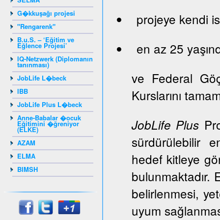
G�kkuşağı projesi
projeye kendi is
"Rengarenk"
B.u.S. – ‘Eğitim ve
en az 25 yaşınd
Eğlence Projesi’
IQ-Netzwerk (Diplomanın
tanınması)
ve Federal Gö
JobLife L�beck
IBB
Kurslarını tama
JobLife Plus L�beck
Anne-Babalar �ocuk
Pro
JobLife Plus
Eğitimini �ğreniyor
(ELKE)
sürdürülebilir 
AZAM
hedef kitleye gör
ELMA
BIMSH
bulunmaktadır. E
belirlenmesi, ye
uyum sağlanması