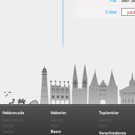
Fax
0451 39
E-Mail
Hakkımızda
Haberler
Toplantılar
Hakkımızda
Güncel
Güncel
Künye
Arşiv
Arşiv
Tezler
Basın
Verschiedenes