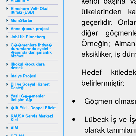
kendi başına va
Vitamin P
Elmshorn Veli- Okul
ülkelerinden k
İttifakı (ESB)
geçerlidir. Onlar
MomStarter
Anne �ocuk projesi
diĝer göçmenle
JobLife Pinneberg
Örneğin; Almanc
G��menlere ihtiya�
durumlarında eyalet -
eksikliker, iş dün
�apında danışmanlık
hizmeti
Ilkokul �ocuklara
destek
Hedef kitledek
İtfaiye Projesi
belirlenmiştir:
Dil ve Sosyal Hizmet
Desteği
Yaşlı G��menler
Göçmen olması
İletişim Ağı
�ift Etki - Doppel Effekt
KAUSA Servis Merkezi
Lübeck İş ve İş
Kiel
olarak tanımlan
AIM
SELMA