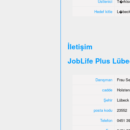
Üstlenici
T�rkisc
Hedef kitle
L�beck 
İletişim
JobLife Plus Lüb
Danışman
Frau Se
cadde
Holsten
Şehir
Lübeck
posta kodu
23552
Telefon
0451 39