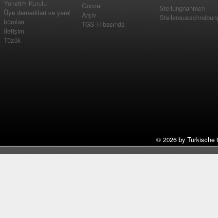
Yönetim Kurulu
Güncel
Stellungnahmen
Üye dernerkleri ve yerel
Arşiv
Stellenausschreibun
büroları
TGS-H basında
İletişim
Tüzük
©
2026 by Türkische 