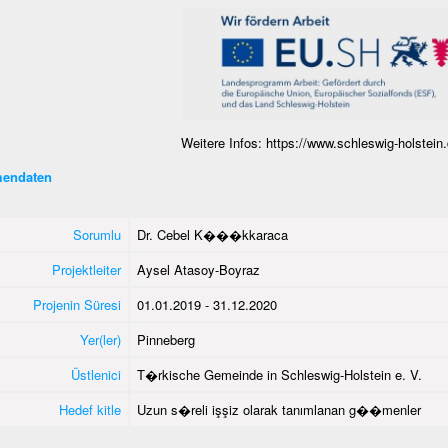
Weitere Infos: https://www.schleswig-holstein.
endaten
Sorumlu
Dr. Cebel K���kkaraca
Projektleiter
Aysel Atasoy-Boyraz
Projenin Süresi
01.01.2019 - 31.12.2020
Yer(ler)
Pinneberg
Üstlenici
T�rkische Gemeinde in Schleswig-Holstein e. V.
Hedef kitle
Uzun s�reli işşiz olarak tanımlanan g��menler