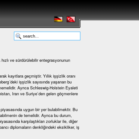
 hızlı ve sürdürülebilir entegrasyonunun
 kayıtlara geçmiştir. Yıllık işşizlik oranı
eberg´deki işşizlik sayısında yaşanan bu
memelidir. Ayrıca Schleswig-Holstein Eyaleti
anistan, Iran ve Suriye`den gelen göçmenlere
 piyasasında uygun bir yer bulabilmektir. Bu
bilmenin de temelidir. Ayrıca bu durum,
yasasında karşılaştıkları zorluklar ile, diĝer
ancı diplomaların denkliğindeki eksikliker, iş