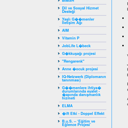
BIMSH
Dil ve Sosyal Hizmet
Desteği
Yaşlı G��menler
İletişim Ağı
AIM
Vitamin P
JobLife L�beck
G�kkuşağı projesi
"Rengarenk"
Anne �ocuk projesi
IQ-Netzwerk (Diplomanın
tanınması)
G��menlere ihtiya�
durumlarında eyalet -
�apında danışmanlık
hizmeti
ELMA
�ift Etki - Doppel Effekt
B.u.S. – ‘Eğitim ve
Eğlence Projesi’