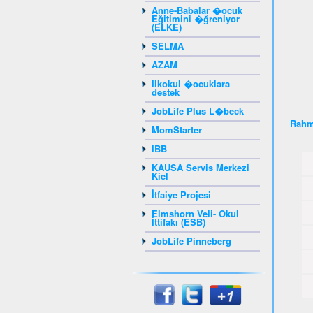
Anne-Babalar �ocuk
Eğitimini �ğreniyor
(ELKE)
SELMA
AZAM
Ilkokul �ocuklara
destek
JobLife Plus L�beck
Rahm
MomStarter
IBB
KAUSA Servis Merkezi
Kiel
İtfaiye Projesi
Elmshorn Veli- Okul
İttifakı (ESB)
JobLife Pinneberg