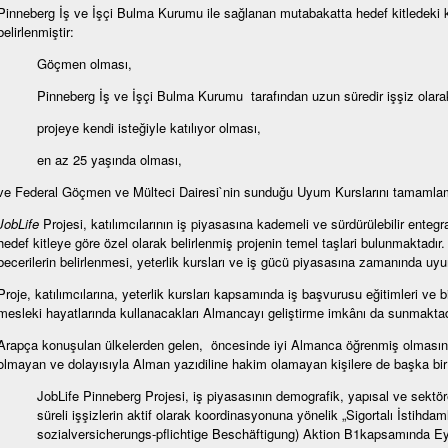
Pinneberg İş ve İşçi Bulma Kurumu ile sağlanan mutabakatta hedef kitledeki ki
belirlenmiştir:
Göçmen olması,
Pinneberg İş ve İşçi Bulma Kurumu tarafından uzun süredir işşiz olar
projeye kendi isteğiyle katılıyor olması,
en az 25 yaşında olması,
ve Federal Göçmen ve Mülteci Dairesi`nin sunduğu Uyum Kurslarını tamamla
JobLife
Projesi, katılımcılarının iş piyasasına kademeli ve sürdürülebilir ent
hedef kitleye göre özel olarak belirlenmiş projenin temel taşlari bulunmaktadır
becerilerin belirlenmesi, yeterlik kursları ve iş gücü piyasasına zamanında uy
Proje, katılımcılarına, yeterlik kursları kapsamında iş başvurusu eğitimleri ve 
mesleki hayatlarında kullanacakları Almancayı geliştirme imkânı da sunmaktad
Arapça konuşulan ülkelerden gelen, öncesinde iyi Almanca öğrenmiş olmasına 
olmayan ve dolayısıyla Alman yazıdiline hakim olamayan kişilere de başka bir 
JobLife Pinneberg Projesi, iş piyasasının demografik, yapısal ve sektö
süreli işşizlerin aktif olarak koordinasyonuna yönelik „Sigortalı İstihda
sozialversicherungs-pflichtige Beschäftigung) Aktion B1kapsamında Ey