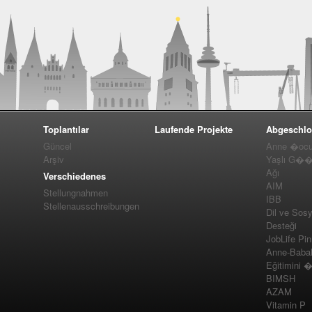
Toplantılar
Laufende Projekte
Abgeschlo
Güncel
Anne �ocuk
Arşiv
Yaşlı G��m
Ağı
Verschiedenes
AIM
Stellungnahmen
IBB
Stellenausschreibungen
Dil ve Sos
Desteği
JobLife Pi
Anne-Baba
Eğitimini 
BIMSH
AZAM
Vitamin P