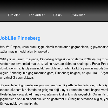
Projeler
Toplantılar
Basın
Etkinlikler
JobLife Pinneberg
JobLife
Projesi, uzun süreli işşiz olarak tanımlanan göçmenlerin, iş piyasasına
saĝlanmasını hedef alan bir projedir.
2018 yılının Temmuz ayında, Pinneberg bölgesinde ortalama 7899 kişi işşiz olarak
yüzde 4,50 civarındadır ve 2017 yılına nazaran daha da azalmıştır. Fakat Pinn
olumlu gelişme, iş piyasasındaki zorlukların ortadan kalktıĝı yanılgısına düşür
İçişleri Bakanlığı`nın göç raporuna göre, Pinneberg bölgesi, en çok Irak, Afg
ev sahipliĝi yapmaktadır.
Göçmenlerin doğru entegrasyonunun en önemli şartlarından birisi de, onlara iş
sadece ekonomik anlamda bir gelişme değil, aynı zamanda kendi başına varola
ülkelerinden kacarak Almanya´ya sığınmış kişiler için de geçerlidir. Onların iş pi
göçmenlerin sorunları benzerlikler de gösterebilir. Örneğin; Almanca bilgisi, yab
dünyasındakı ayırımcılık vb.