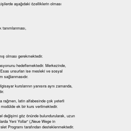
şilerde aşağıdaki özelliklerin olması
ak tanımlanması,
mış olması gerekmektedir.
egrasyonunu hedeflemektedir. Merkezinde,
. Esas unsurları ise mesleki ve sosyal
um sağlanmasıdır.
bilgisayar kurslarının yanısıra aynı zamanda,
ır.
rağmen, latin alfabesinde çok yeterli
modülde ek bir kurs verilmektedir.
rel değişimi göz önünde bulundurularak, uzun
mlarda Yeni Yollar“ („Neue Wege in
alet Programı tarafından desteklenmektedir.