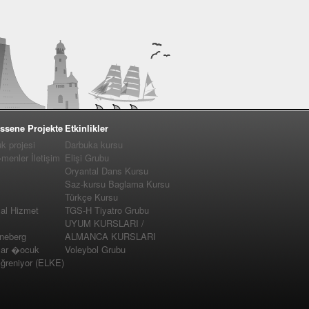
ssene Projekte
Etkinlikler
 projesi
Darbuka kursu
enler İletişim
Elişi Grubu
Oryantal Dans Kursu
Saz-kursu Baglama Kursu
Türkçe Kursu
yal Hizmet
TGS-H Tiyatro Grubu
UYUM KURSLARI /
nneberg
ALMANCA KURSLARI
lar �ocuk
Voleybol Grubu
�ğreniyor (ELKE)