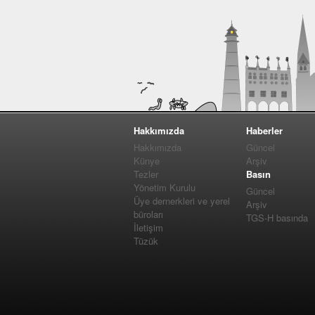
Hakkımızda
Haberler
Hakkımızda
Güncel
Künye
Arşiv
Tezler
Basın
Yönetim Kurulu
Güncel
Üye dernerkleri ve yerel
Arşiv
büroları
TGS-H basında
İletişim
Tüzük