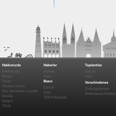
Hakkımızda
Haberler
Toplantılar
Hakkımızda
Güncel
Güncel
Künye
Arşiv
Arşiv
Tezler
Basın
Verschiedenes
Yönetim Kurulu
Güncel
Stellungnahmen
Üye dernerkleri ve yerel
Arşiv
Stellenausschreibun
büroları
TGS-H basında
İletişim
Tüzük