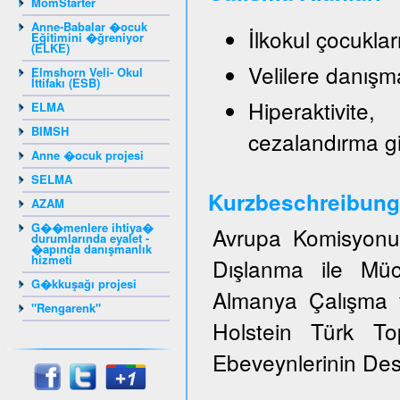
MomStarter
Anne-Babalar �ocuk
İlkokul çocukla
Eğitimini �ğreniyor
(ELKE)
Velilere danışm
Elmshorn Veli- Okul
İttifakı (ESB)
Hiperaktivite
ELMA
BIMSH
cezalandırma g
Anne �ocuk projesi
SELMA
Kurzbeschreibung
AZAM
G��menlere ihtiya�
Avrupa Komisyonun
durumlarında eyalet -
�apında danışmanlık
hizmeti
Dışlanma ile Müc
G�kkuşağı projesi
Almanya Çalışma v
"Rengarenk"
Holstein Türk T
Ebeveynlerinin Dest