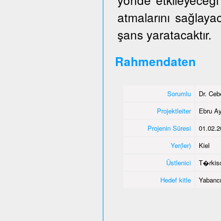
atmalarını sağlaya
şans yaratacaktır.
Rahmendaten
Sorumlu
Dr. Ce
Projektleiter
Ebru Ay
Projenin Süresi
01.02.2
Yer(ler)
Kiel
Üstlenici
T�rkisc
Hedef kitle
Yabancı 