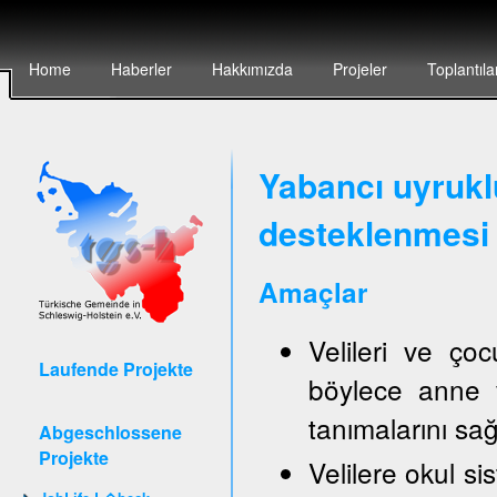
Home
Haberler
Hakkımızda
Projeler
Toplantıla
Yabancı uyruklu
desteklenmesi 
Amaçlar
Velileri ve ço
Laufende Projekte
böylece anne v
tanımalarını sa
Abgeschlossene
Projekte
Velilere okul sis