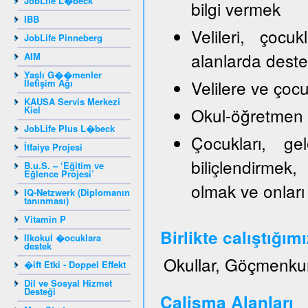
JobLife L�beck
bilgi vermek
IBB
Velileri, çocu
JobLife Pinneberg
alanlarda dest
AIM
Yaşlı G��menler
Velilere ve ço
İletişim Ağı
KAUSA Servis Merkezi
Kiel
Okul-öğretmen ve
JobLife Plus L�beck
Çocukları, gel
İtfaiye Projesi
biliçlendirmek,
B.u.S. – ‘Eğitim ve
Eğlence Projesi’
olmak ve onları
IQ-Netzwerk (Diplomanın
tanınması)
Vitamin P
Birlikte calıştığım
Ilkokul �ocuklara
destek
Okullar, Göçmenku
�ift Etki - Doppel Effekt
Dil ve Sosyal Hizmet
Desteği
Calisma Alanları