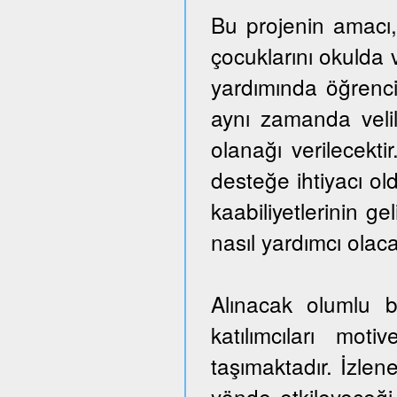
Bu projenin amacı,
çocuklarını okulda 
yardımında öğrencil
aynı zamanda veli
olanağı verilecekti
desteğe ihtiyacı ol
kaabiliyetlerinin ge
nasıl yardımcı olaca
Alınacak olumlu b
katılımcıları mo
taşımaktadır. İzlen
yönde etkileyeceği