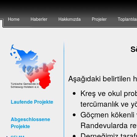
Home
Haberler
Hakkımızda
Projeler
Toplantıla
S
Aşağıdaki belirtilen 
Kreş ve okul pro
Laufende Projekte
tercümanlık ve y
Göçmen kökenli v
Abgeschlossene
Randevularda ref
Projekte
Derneğimiz taraf