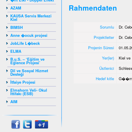
Rahmendaten
AZAM
KAUSA Servis Merkezi
Kiel
Sorumlu
Dr. Ce
BIMSH
Anne �ocuk projesi
Projektleiter
Dr. Ce
JobLife L�beck
Projenin Süresi
01.05.2
ELMA
Yer(ler)
Kiel v
B.u.S. – ‘Eğitim ve
Eğlence Projesi’
Üstlenici
Schlesw
Dil ve Sosyal Hizmet
Desteği
Hedef kitle
G��me
İtfaiye Projesi
Elmshorn Veli- Okul
İttifakı (ESB)
AIM