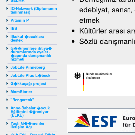
SELMA
edebiyat, sanat, 
IQ-Netzwerk (Diplomanın
tanınması)
etmek
Vitamin P
Kültürler arası a
IBB
Ilkokul �ocuklara
Sözlü danışmanlı
destek
G��menlere ihtiya�
durumlarında eyalet -
�apında danışmanlık
hizmeti
JobLife Pinneberg
JobLife Plus L�beck
G�kkuşağı projesi
MomStarter
"Rengarenk"
Anne-Babalar �ocuk
Eğitimini �ğreniyor
(ELKE)
Yaşlı G��menler
İletişim Ağı
�ift Etki - Doppel Effekt