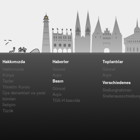
Hakkımızda
Haberler
Toplantılar
Hakkımızda
Güncel
Güncel
Künye
Arşiv
Arşiv
Tezler
Basın
Verschiedenes
Yönetim Kurulu
Güncel
Stellungnahmen
Üye dernerkleri ve yerel
Arşiv
Stellenausschreibun
büroları
TGS-H basında
İletişim
Tüzük