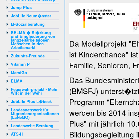
Jump Plus
JobLife Neum�nster
M-Sozialberatung
SELMA � St�rkung
und Eingliederung von
langzeitarbeitslosen
Da Modellprojekt "E
Menschen in den
Arbeitsmarkt
ist Kinderchance" is
Zukunfts-Freunde
Familie, Senioren, 
Vitamin P
MamiGo
Das Bundesministeri
ELMA
(BMSFJ) unterst�tzt
Feuerwehrprojekt - Mehr
WIR in der Wehr
Programm "Elterncha
JobLife Plus L�beck
Landesnetzwerk für
werden bis 2014 ins
Migrantenorganisationen
(LaNeMO)
Plus" mit jährlich 1
Landesweite Beratung
Bildungsbegleitung i
ATS-H