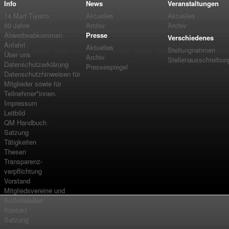
Info
News
Veranstaltungen
14 Mart Tiyatro
Aktuelles
Aktuelles
60 Jahre
Archiv
Archiv
Abwerbeabkommen
Presse
Verschiedenes
Anfahrt
Aktuelles
Stellungnahmen
Über uns
Archiv
Stellenausschreibun
Datenschutzerklärung
Pressespiegel
Datenschutzhinweisen für
Mitglieder sowie für
Teilnehmer*innen.
Impressum
Leitbild
QM Handbuch
Satzung
Tätigkeiten
Thesen
Transparenz-
verpflichtung
Vorstand
Mitgliedsvereine und
Außenstellen
Kontakt
Satzung