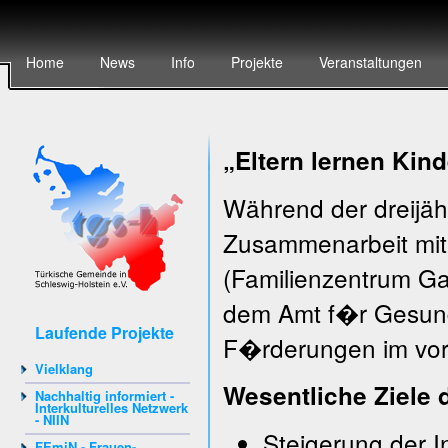
Home
News
Info
Projekte
Veranstaltungen
„Eltern lernen Ki
Während der dreijähr
Zusammenarbeit mit 
(Familienzentrum Ga
dem Amt f�r Gesundh
Laufende Projekte
F�rderungen im vors
Vielklang
Wesentliche Ziele 
Nachhaltig informiert -
Interkulturelles Netzwerk
- NIIN
Steigerung der In
FEmiN - Frauen-