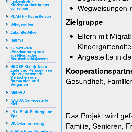
Farbenfroh -
Kinderb�cher bunter
Wegweisungen r
schreiben!
PLAN F - Neum�nster
Zielgruppe
B�rgerarbeit
ZukunftsB�ro
Eltern mit Migra
Raum3
Kindergartenalter
IQ Netzwerk
(Anerkennung von
Angestellte in d
ausl�ndischen
Berufsabschl�ssen)
HEDEF Kiel � Neue
Kooperationspartne
Ziele und Perspektiven
f�r zugewanderte
Menschen aus
Gesundheit, Famili
Rum�nien und
Bulgarien
AIM-�D
KAUSA Servicestelle
Kiel
„B.u.S. � Bildung und
Das Projekt wird ge
Spaߓ
DISS-kriminierung
Familie, Senioren, 
Joblife Plus Pinneberg