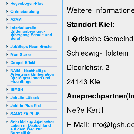
Regenbogen-Plus
Weitere Information
Onlineberatung
AZAM
Standort Kiel:
Interkulturelle
Bildungsberatung-
�bergang Schule und
T�rkische Gemeinde
Beruf
JobSteps Neum�nster
Schleswig-Holstein
MomStarter
Doppel-Effekt
Diedrichstr. 2
NAiM - Nachhaltige
Arbeitsmarktintegration
f�r Migrat*innen und
24143 Kiel
Fluchtlinge
BIMSH
Ansprechpartner(In
JobLife Lübeck
Joblife Plus Kiel
Ne?e Kertil
SAMO.FA PLUS
Seht Mal! � J�disches
E-Mail: info@tgsh.d
Leben in Deutschland
auf dem Weg zur
Normalit�t