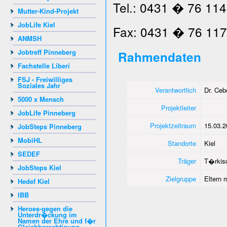
Tel.: 0431 � 76 114
Mutter-Kind-Projekt
JobLife Kiel
Fax: 0431 � 76 117
ANMSH
Jobtreff Pinneberg
Rahmendaten
Fachstelle Liberi
FSJ - Freiwilliges
Soziales Jahr
Verantwortlich
Dr. Ce
5000 x Mensch
Projektleiter
JobLife Pinneberg
Projektzeitraum
15.03.2
JobSteps Pinneberg
MobiHL
Standorte
Kiel
SEDEF
Träger
T�rkisc
JobSteps Kiel
Zielgruppe
Eltern 
Hedef Kiel
IBB
Heroes-gegen die
Unterdr�ckung im
Namen der Ehre und f�r
Gleichberechtigung