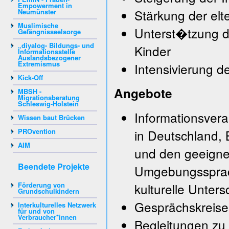
Empowerment in
Stärkung der elte
Neumünster
Muslimische
Unterst�tzung de
Gefängnisseelsorge
„diyalog- Bildungs- und
Kinder
Informationsstelle
Auslandsbezogener
Extremismus
Intensivierung d
Kick-Off
Angebote
MBSH -
Migrationsberatung
Schleswig-Holstein
Informationsver
Wissen baut Brücken
PROvention
in Deutschland,
AIM
und den geeigne
Beendete Projekte
Umgebungssprach
Förderung von
kulturelle Unters
Grundschulkindern
Gesprächskreise 
Interkulturelles Netzwerk
für und von
Verbraucher*innen
Begleitungen zu