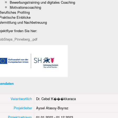
Bewerbungstraining und digitales Coaching
Motivationscoaching
Berufliches Profiling
Praktische Einblicke
Vermittlung und Nachbetreuung
jektflyer finden Sie hier:
JobSteps_Pinneberg_.pdf
endaten
Verantwortlich
Dr. Cebel K���kkaraca
Projektleiter
Aysel Atasoy-Boyraz
Projektzeitraum
01.01.2022 - 01.12.2023