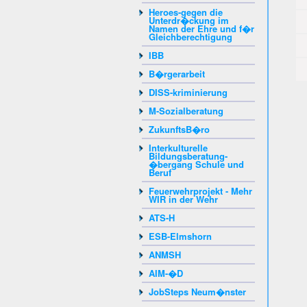
Heroes-gegen die
Unterdr�ckung im
Namen der Ehre und f�r
Gleichberechtigung
IBB
B�rgerarbeit
DISS-kriminierung
M-Sozialberatung
ZukunftsB�ro
Interkulturelle
Bildungsberatung-
�bergang Schule und
Beruf
Feuerwehrprojekt - Mehr
WIR in der Wehr
ATS-H
ESB-Elmshorn
ANMSH
AIM-�D
JobSteps Neum�nster