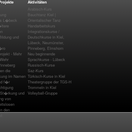
rojekte
Aktivitäten
Arabisch-Kurs
tung
Bauchtanz Kiel |
us L�beck
Orientalischer Tanz
ltere
Handarbeitskurs
en
Integrationskurse /
Bildung und
Deutschkurse in Kiel,
Lübeck, Neumünster,
�ro
Pinneberg, Elmshorn
rojekt - Mehr
Neu beginnende
 Wehr
Sprachkurse - Lübeck
inneberg
Russisch-Kurse
en die
Saz-Kurs
kung im Namen
Türkisch-Kurse in Kiel
nd f�r
Theatergruppe der TGS-H
chtigung
Trommeln in Kiel
St�rkung und
Volleyball-Gruppe
ung von
eitslosen
n den
kt