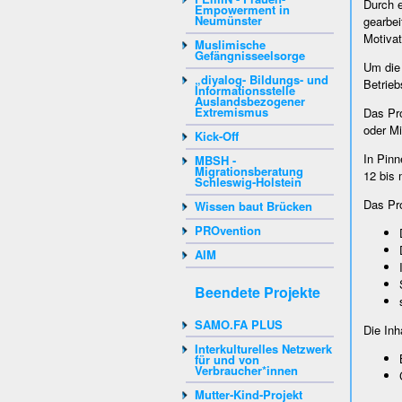
Durch e
Empowerment in
Neumünster
gearbei
Motivat
Muslimische
Gefängnisseelsorge
Um die 
„diyalog- Bildungs- und
Betrieb
Informationsstelle
Auslandsbezogener
Extremismus
Das Pro
oder Mi
Kick-Off
In Pinn
MBSH -
Migrationsberatung
12 bis
Schleswig-Holstein
Das Pro
Wissen baut Brücken
PROvention
AIM
Beendete Projekte
SAMO.FA PLUS
Die Inh
Interkulturelles Netzwerk
für und von
Verbraucher*innen
Mutter-Kind-Projekt