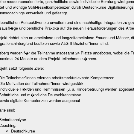
ine ressourcenorientierte, ganzheitliche sowie individuelle Beratung wird 
tet und wichtige Schl�sselkompetenzen durch Deutschkurse Digitalisierungs
ionscoachings entwickelt und gefestigt.
beruflichen Perspektiven zu erweitern und eine nachhaltige Integration zu g
sausfl�ge und berufliche Praktika auf die neuen Herausforderungen des Arbei
jekt richtet sich an arbeitslose und langzeitarbeitslose Frauen und Männer, d
grationshintergrund besitzen sowie ALG II Bezieher*innen sind.
eberg werden f�r die Teilnahme insgesamt 24 Plätze angeboten, wobei die 
 maximal 24 Monate an dem Projekt teilnehmen k�nnen.
jekt setzt folgende Ziele:
Die Teilnehmer*innen erlernen arbeitsmarktrelevante Kompetenzen
Die Motivation der Teilnehmer*innen wird gestärkt
Individuelle H�rden und Hemmnissen (u. a. Kinderbetruung) werden abgebau
Schriftliche und m�ndliche Deutschkenntnisse
sowie digitale Kompetenzen werden ausgebaut
alte sind:
Bedarfsanalyse
Coaching:
Deutschkurse