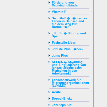
Förderung von
Grundschulkindern
Vitamin P
Seht Mal! � J�disches
Leben in Deutschland
auf dem Weg zur
Normalit�t
„B.u.S. � Bildung und
Spaߓ
Fachstelle Liberi
JobLife Plus L�beck
Jump Plus
SELMA � St�rkung
und Eingliederung von
langzeitarbeitslosen
Menschen in den
Arbeitsmarkt
Landesnetzwerk für
Migrantenorganisationen
(LaNeMO)
AZAM
Doppel-Effekt
JobSteps Kiel