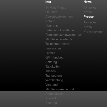
Info
News
14 Mart Tiyatro
Aktuelles
60 Jahre
Archiv
Abwerbeabkommen
Presse
Anfahrt
Aktuelles
Über uns
Archiv
Datenschutzerklärung
Pressespiegel
Datenschutzhinweisen für
Mitglieder sowie für
Teilnehmer*innen.
Impressum
Leitbild
QM Handbuch
Satzung
Tätigkeiten
Thesen
Transparenz-
verpflichtung
Vorstand
Mitgliedsvereine und
Außenstellen
Kontakt
Satzung