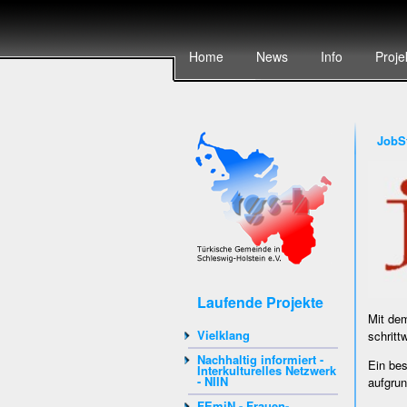
Home
News
Info
Proje
JobS
Laufende Projekte
Mit dem
Vielklang
schritt
Nachhaltig informiert -
Ein bes
Interkulturelles Netzwerk
- NIIN
aufgru
FEmiN - Frauen-