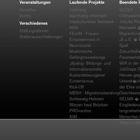
Veranstaltungen
Laufende Projekte
Beendete P
Aktuelles
Vielklang
SEDEF
Archiv
Nachhaltig informiert -
Onlinebera
Interkulturelles Netzwerk -
JobLife Pl
Verschiedenes
NIIN
Netzwerk �
Stellungnahmen
FEmiN - Frauen-
MigrantInn
Stellenausschreibungen
Empowerment in
„B.u.S. � 
Neumünster
Spaߓ
Muslimische
ZukunftsB
Gefängnisseelsorge
Feuerwehrp
„diyalog- Bildungs- und
WIR in der
Informationsstelle
JobSteps P
Auslandsbezogener
Heroes-geg
Extremismus
Unterdr�c
Kick-Off
der Ehre u
MBSH - Migrationsberatung
Gleichbere
Schleswig-Holstein
SELMA � 
Wissen baut Brücken
Einglieder
PROvention
langzeitarb
AIM
Menschen i
Arbeitsmar