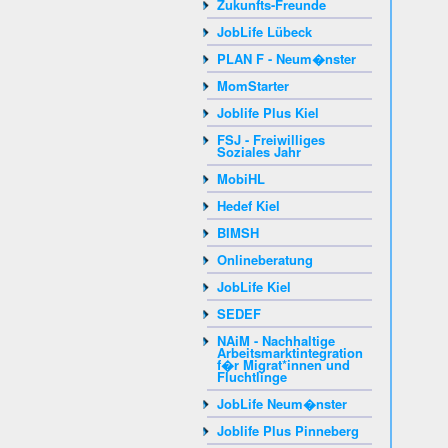
Zukunfts-Freunde
JobLife Lübeck
PLAN F - Neum�nster
MomStarter
Joblife Plus Kiel
FSJ - Freiwilliges
Soziales Jahr
MobiHL
Hedef Kiel
BIMSH
Onlineberatung
JobLife Kiel
SEDEF
NAiM - Nachhaltige
Arbeitsmarktintegration
f�r Migrat*innen und
Fluchtlinge
JobLife Neum�nster
Joblife Plus Pinneberg