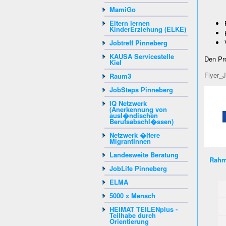
MamiGo
Eltern lernen
KinderErziehung (ELKE)
Jobtreff Pinneberg
KAUSA Servicestelle
Den Pro
Kiel
Flyer_
Raum3
JobSteps Pinneberg
IQ Netzwerk
(Anerkennung von
ausl�ndischen
Berufsabschl�ssen)
Netzwerk �ltere
MigrantInnen
Landesweite Beratung
Rahm
JobLife Pinneberg
ELMA
5000 x Mensch
HEIMAT TEILENplus -
Teilhabe durch
Orientierung