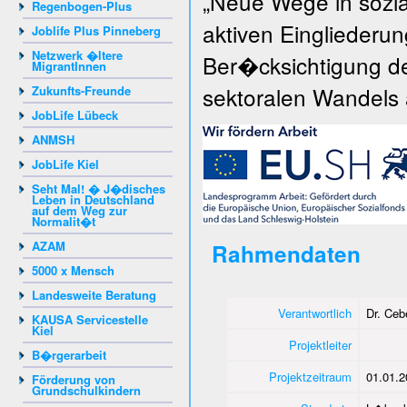
„Neue Wege in sozia
Regenbogen-Plus
aktiven Eingliederun
Joblife Plus Pinneberg
Netzwerk �ltere
Ber�cksichtigung de
MigrantInnen
sektoralen Wandels 
Zukunfts-Freunde
JobLife Lübeck
ANMSH
JobLife Kiel
Seht Mal! � J�disches
Leben in Deutschland
auf dem Weg zur
Normalit�t
AZAM
Rahmendaten
5000 x Mensch
Landesweite Beratung
Verantwortlich
Dr. Ce
KAUSA Servicestelle
Kiel
Projektleiter
B�rgerarbeit
Projektzeitraum
01.01.2
Förderung von
Grundschulkindern