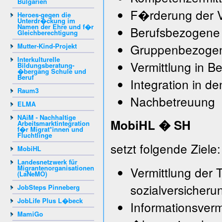
Bulgarien
F�rderung der V
Heroes-gegen die
Unterdr�ckung im
Namen der Ehre und f�r
Berufsbezogene
Gleichberechtigung
Gruppenbezogen
Mutter-Kind-Projekt
Interkulturelle
Vermittlung in B
Bildungsberatung-
�bergang Schule und
Beruf
Integration in de
Raum3
Nachbetreuung
ELMA
NAiM - Nachhaltige
Mobi
HL � SH
Arbeitsmarktintegration
f�r Migrat*innen und
Fluchtlinge
setzt folgende Ziele:
MobiHL
Landesnetzwerk für
Migrantenorganisationen
Vermittlung der 
(LaNeMO)
sozialversicheru
JobSteps Pinneberg
JobLife Plus L�beck
Informationsverm
MamiGo