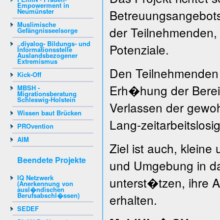
Empowerment in
Neumünster
Betreuungsangebots a
Muslimische
der Teilnehmenden, 
Gefängnisseelsorge
„diyalog- Bildungs- und
Potenziale.
Informationsstelle
Auslandsbezogener
Extremismus
Den Teilnehmenden 
Kick-Off
Erh�hung der Berei
MBSH -
Migrationsberatung
Schleswig-Holstein
Verlassen der gewo
Wissen baut Brücken
Lang-zeitarbeitslosi
PROvention
AIM
Ziel ist auch, klein
Beendete Projekte
und Umgebung in da
IQ Netzwerk
unterst�tzen, ihre A
(Anerkennung von
ausl�ndischen
Berufsabschl�ssen)
erhalten.
SEDEF