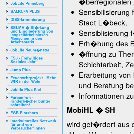
�berregionalen 
JobLife Pinneberg
Sensibilisierung
SAMO.FA PLUS
DISS-kriminierung
Stadt L�beck,
SELMA � St�rkung
Sensiblisierung 
und Eingliederung von
langzeitarbeitslosen
Menschen in den
Erh�hung des B
Arbeitsmarkt
JobLife Neum�nster
�ffnung zu Theme
FSJ - Freiwilliges
Soziales Jahr
Schichtarbeit, Ze
Jump Plus
Erarbeitung von 
Feuerwehrprojekt - Mehr
WIR in der Wehr
und Beratung be
Joblife Plus Kiel
Informationen z
Farbenfroh -
Kinderb�cher bunter
schreiben!
Mobi
HL � SH
ESB-Elmshorn
Interkulturelles Netzwerk
wird gef�rdert aus
für und von
Verbraucher*innen