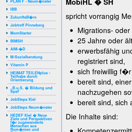
Mobi
HL � SH
PLAN F - Neum�nster
IBB
spricht vorrangig M
ZukunftsB�ro
Jobtreff Pinneberg
Migrations- oder
MomStarter
25 Jahre oder ält
BIMSH
erwerbsfähig und
AIM-�D
M-Sozialberatung
registriert sind,
Vitamin P
sich freiwillig 
HEIMAT TEILENplus -
Teilhabe durch
bereit sind, ein
Orientierung
„B.u.S. � Bildung und
nachzugehen so
Spaߓ
JobSteps Kiel
bereit sind, sich
JobSteps Neum�nster
Die Inhalte sind:
HEDEF Kiel � Neue
Ziele und Perspektiven
f�r zugewanderte
Menschen aus
Kompetenzermitt
Rum�nien und