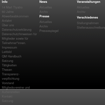
Info
News
Veranstaltungen
14 Mart Tiyatro
Aktuelles
Aktuelles
60 Jahre
Archiv
Archiv
Abwerbeabkommen
Presse
Verschiedenes
Anfahrt
Aktuelles
Stellungnahmen
Über uns
Archiv
Stellenausschreibun
Datenschutzerklärung
Pressespiegel
Datenschutzhinweisen für
Mitglieder sowie für
Teilnehmer*innen.
Impressum
Leitbild
QM Handbuch
Satzung
Tätigkeiten
Thesen
Transparenz-
verpflichtung
Vorstand
Mitgliedsvereine und
Außenstellen
Kontakt
Satzung