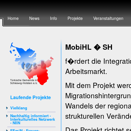
Home
News
Info
Projekte
Veranstaltungen
Mobi
HL � SH
f�rdert die Integrat
Arbeitsmarkt.
Mit dem Projekt werd
Migrationshintergru
Laufende Projekte
Wandels der regiona
Vielklang
strukturellen Verän
Nachhaltig informiert -
Interkulturelles Netzwerk
- NIIN
Das Projekt richtet
FEmiN - Frauen-