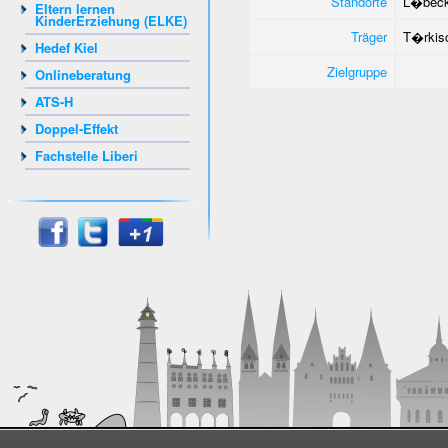
Standorte
L�bec
Eltern lernen
KinderErziehung (ELKE)
Träger
T�rkisc
Hedef Kiel
Zielgruppe
Onlineberatung
ATS-H
Doppel-Effekt
Fachstelle Liberi