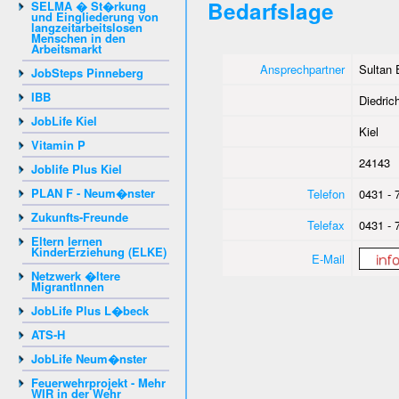
Bedarfslage
SELMA � St�rkung
und Eingliederung von
langzeitarbeitslosen
Menschen in den
Arbeitsmarkt
Ansprechpartner
Sultan 
JobSteps Pinneberg
IBB
Diedrich
JobLife Kiel
Kiel
Vitamin P
24143
Joblife Plus Kiel
PLAN F - Neum�nster
Telefon
0431 - 
Zukunfts-Freunde
Telefax
0431 - 
Eltern lernen
KinderErziehung (ELKE)
E-Mail
Netzwerk �ltere
MigrantInnen
JobLife Plus L�beck
ATS-H
JobLife Neum�nster
Feuerwehrprojekt - Mehr
WIR in der Wehr