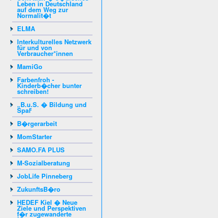
Leben in Deutschland
auf dem Weg zur
Normalit�t
ELMA
Interkulturelles Netzwerk
für und von
Verbraucher*innen
MamiGo
Farbenfroh -
Kinderb�cher bunter
schreiben!
„B.u.S. � Bildung und
Spaߓ
B�rgerarbeit
MomStarter
SAMO.FA PLUS
M-Sozialberatung
JobLife Pinneberg
ZukunftsB�ro
HEDEF Kiel � Neue
Ziele und Perspektiven
f�r zugewanderte