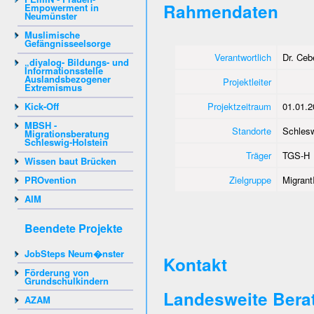
Rahmendaten
Empowerment in
Neumünster
Muslimische
Gefängnisseelsorge
Verantwortlich
Dr. Ce
„diyalog- Bildungs- und
Informationsstelle
Auslandsbezogener
Projektleiter
Extremismus
Kick-Off
Projektzeitraum
01.01.2
MBSH -
Standorte
Schlesw
Migrationsberatung
Schleswig-Holstein
Träger
TGS-H
Wissen baut Brücken
PROvention
Zielgruppe
Migrant
AIM
Beendete Projekte
JobSteps Neum�nster
Kontakt
Förderung von
Grundschulkindern
Landesweite Berat
AZAM