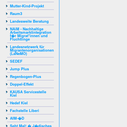
Mutter-Kind-Projekt
Raum3
Landesweite Beratung
NAiM - Nachhaltige
Arbeitsmarktintegration
f�r Migrat*innen und
Fluchtlinge
Landesnetzwerk für
Migrantenorganisationen
(LaNeMO)
SEDEF
Jump Plus
Regenbogen-Plus
Doppel-Effekt
KAUSA Servicestelle
Kiel
Hedef Kiel
Fachstelle Liberi
AIM-�D
Seht Mal! � J�disches