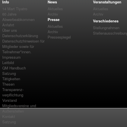
Info
News
Veranstaltungen
14 Mart Tiyatro
Aktuelles
Aktuelles
60 Jahre
Archiv
Archiv
Abwerbeabkommen
Presse
Verschiedenes
Anfahrt
Aktuelles
Stellungnahmen
Über uns
Archiv
Stellenausschreibun
Datenschutzerklärung
Pressespiegel
Datenschutzhinweisen für
Mitglieder sowie für
Teilnehmer*innen.
Impressum
Leitbild
QM Handbuch
Satzung
Tätigkeiten
Thesen
Transparenz-
verpflichtung
Vorstand
Mitgliedsvereine und
Außenstellen
Kontakt
Satzung