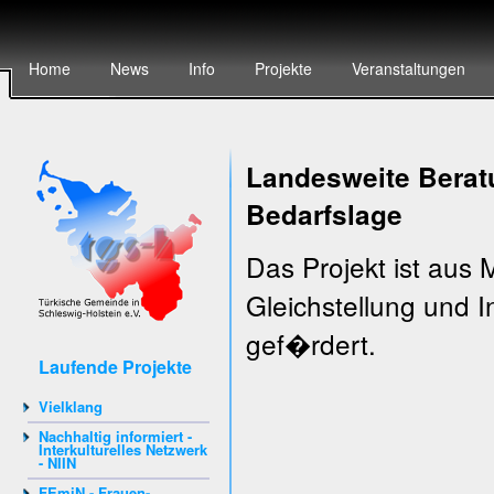
Home
News
Info
Projekte
Veranstaltungen
Landesweite Berat
Bedarfslage
Das Projekt ist aus M
Gleichstellung und 
gef�rdert.
Laufende Projekte
Vielklang
Nachhaltig informiert -
Interkulturelles Netzwerk
- NIIN
FEmiN - Frauen-