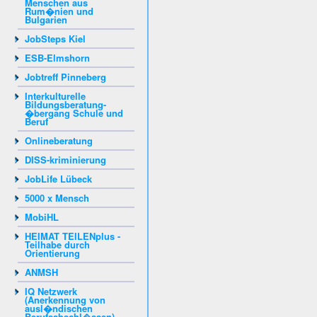
Menschen aus
Rum�nien und
Bulgarien
JobSteps Kiel
ESB-Elmshorn
Jobtreff Pinneberg
Interkulturelle
Bildungsberatung-
�bergang Schule und
Beruf
Onlineberatung
DISS-kriminierung
JobLife Lübeck
5000 x Mensch
MobiHL
HEIMAT TEILENplus -
Teilhabe durch
Orientierung
ANMSH
IQ Netzwerk
(Anerkennung von
ausl�ndischen
Berufsabschl�ssen)