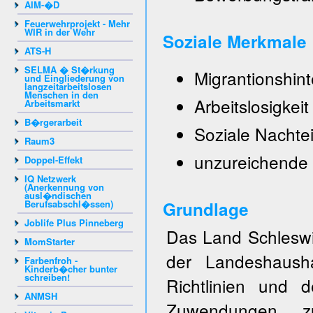
AIM-�D
Feuerwehrprojekt - Mehr
WIR in der Wehr
Soziale Merkmale
ATS-H
SELMA � St�rkung
Migrantionshin
und Eingliederung von
langzeitarbeitslosen
Menschen in den
Arbeitslosigkeit
Arbeitsmarkt
B�rgerarbeit
Soziale Nachtei
Raum3
unzureichende
Doppel-Effekt
IQ Netzwerk
(Anerkennung von
ausl�ndischen
Berufsabschl�ssen)
Grundlage
Joblife Plus Pinneberg
Das Land Schles
MomStarter
der Landeshaush
Farbenfroh -
Kinderb�cher bunter
schreiben!
Richtlinien und 
ANMSH
Zuwendungen 