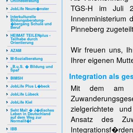
Onlineberatung
TGS-H im Juli 20
JobLife Neum�nster
Innenministerium 
Interkulturelle
Bildungsberatung-
�bergang Schule und
Pinneberg zugeteilt
Beruf
HEIMAT TEILENplus -
Teilhabe durch
Orientierung
Wir freuen uns, I
AZAM
Ihrer eigenen Mutt
M-Sozialberatung
„B.u.S. � Bildung und
Spaߓ
Integration als ge
BIMSH
Mit dem am 1.
JobLife Plus L�beck
JobLife Lübeck
Zuwanderungsge
JobLife Kiel
zielgerichtete und
Seht Mal! � J�disches
Leben in Deutschland
Ansatz des Zuwa
auf dem Weg zur
Normalit�t
Integrationsf�rde
IBB