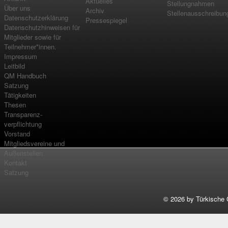
Aktuelles
Stellungnahmen
Über uns
Archiv
Stellenausschreibun
Datenschutzerklärung
Pressespiegel
Datenschutzhinweisen für
Mitglieder sowie für
Teilnehmer*innen.
Impressum
Leitbild
QM Handbuch
Satzung
Tätigkeiten
Thesen
Transparenz-
verpflichtung
Vorstand
Mitgliedsvereine und
Außenstellen
Kontakt
Satzung
©
2026 by Türkische 