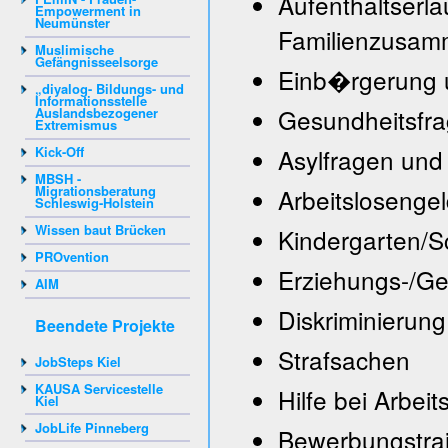
Aufenthalts
Empowerment in
Neumünster
Familienzusa
Muslimische
Gefängnisseelsorge
Einb�rgerung
„diyalog- Bildungs- und
Informationsstelle
Gesundheitsfr
Auslandsbezogener
Extremismus
Kick-Off
Asylfragen und
MBSH -
Migrationsberatung
Arbeitslosengeld
Schleswig-Holstein
Wissen baut Brücken
Kindergarten/S
PROvention
Erziehungs-/Gen
AIM
Diskriminierung
Beendete Projekte
Strafsachen
JobSteps Kiel
KAUSA Servicestelle
Hilfe bei Arbei
Kiel
JobLife Pinneberg
Bewerbungstrai