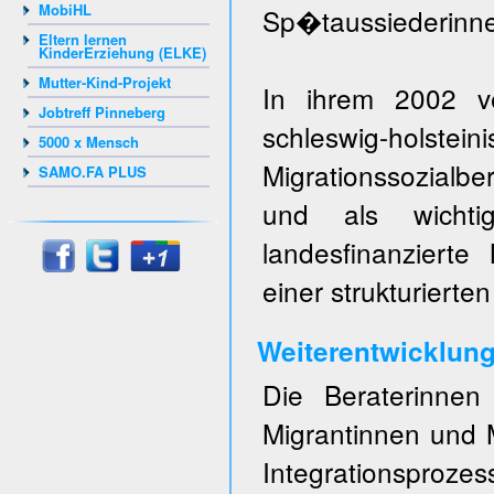
MobiHL
Sp�taussiederinne
Eltern lernen
KinderErziehung (ELKE)
Mutter-Kind-Projekt
In ihrem 2002 ve
Jobtreff Pinneberg
schleswig-ho
5000 x Mensch
Migrationssozialbe
SAMO.FA PLUS
und als wichti
landesfinanzierte
einer strukturierte
Weiterentwicklung
Die Beraterinnen
Migrantinnen und M
Integrationspro