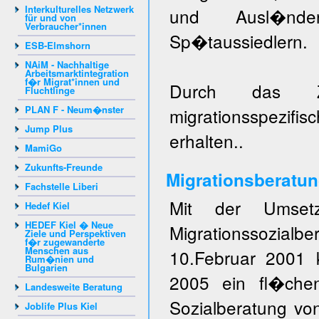
Interkulturelles Netzwerk
und Ausl�nde
für und von
Verbraucher*innen
Sp�taussiedlern.
ESB-Elmshorn
NAiM - Nachhaltige
Arbeitsmarktintegration
f�r Migrat*innen und
Durch das Z
Fluchtlinge
PLAN F - Neum�nster
migrationsspezi
Jump Plus
erhalten..
MamiGo
Zukunfts-Freunde
Migrationsberatun
Fachstelle Liberi
Mit der Umset
Hedef Kiel
HEDEF Kiel � Neue
Migrationssozialb
Ziele und Perspektiven
f�r zugewanderte
Menschen aus
10.Februar 2001 
Rum�nien und
Bulgarien
2005 ein fl�che
Landesweite Beratung
Sozialberatung v
Joblife Plus Kiel