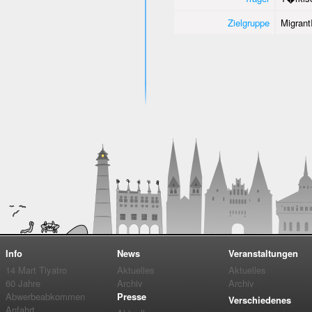
Zielgruppe
Migrant
Info
News
Veranstaltungen
14 Mart Tiyatro
Aktuelles
Aktuelles
60 Jahre
Archiv
Archiv
Abwerbeabkommen
Presse
Verschiedenes
Anfahrt