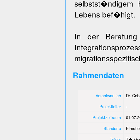
selbstst�ndigem 
Lebens bef�higt.
In der Beratung
Integrationspr
migrationsspezifis
Rahmendaten
Verantwortlich
Dr. Ce
Projektleiter
-
Projektzeitraum
01.07.2
Standorte
Elmshor
Träger
T�rkisc