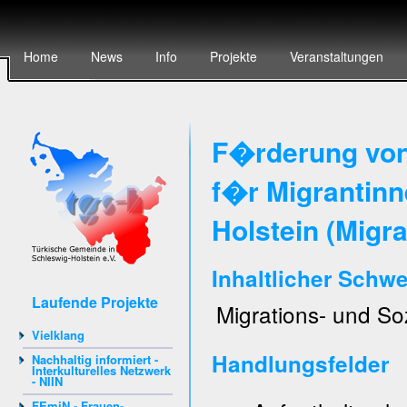
Home
News
Info
Projekte
Veranstaltungen
F�rderung von
f�r Migrantinn
Holstein (Migr
Inhaltlicher Schw
Laufende Projekte
Migrations- und So
Vielklang
Handlungsfelder
Nachhaltig informiert -
Interkulturelles Netzwerk
- NIIN
FEmiN - Frauen-