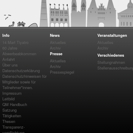
Info
News
Veranstaltungen
14 Mart Tiyatro
Aktuelles
Aktuelles
60 Jahre
Archiv
Archiv
Abwerbeabkommen
Presse
Verschiedenes
Anfahrt
Aktuelles
Stellungnahmen
Über uns
Archiv
Stellenausschreibun
Datenschutzerklärung
Pressespiegel
Datenschutzhinweisen für
Mitglieder sowie für
Teilnehmer*innen.
Impressum
Leitbild
QM Handbuch
Satzung
Tätigkeiten
Thesen
Transparenz-
verpflichtung