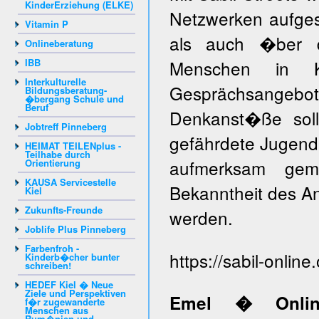
KinderErziehung (ELKE)
Netzwerken aufges
Vitamin P
als auch �ber d
Onlineberatung
IBB
Menschen in 
Interkulturelle
Gesprächsangebo
Bildungsberatung-
�bergang Schule und
Beruf
Denkanst�ße soll
Jobtreff Pinneberg
gefährdete Jugendl
HEIMAT TEILENplus -
Teilhabe durch
aufmerksam gem
Orientierung
KAUSA Servicestelle
Bekanntheit des An
Kiel
Zukunfts-Freunde
werden.
Joblife Plus Pinneberg
Farbenfroh -
https://sabil-online.
Kinderb�cher bunter
schreiben!
HEDEF Kiel � Neue
Ziele und Perspektiven
Emel � Online
f�r zugewanderte
Menschen aus
Rum�nien und