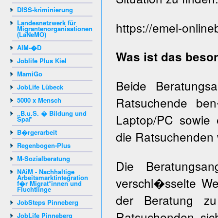
DISS-kriminierung
Landesnetzwerk für
https://emel-onlin
Migrantenorganisationen
(LaNeMO)
AIM-�D
Was ist das beso
Joblife Plus Kiel
MamiGo
Beide Beratungs
JobLife Lübeck
Ratsuchende ben�
5000 x Mensch
„B.u.S. � Bildung und
Laptop/PC sowie e
Spaߓ
B�rgerarbeit
die Ratsuchenden 
Regenbogen-Plus
M-Sozialberatung
Die Beratungsan
NAiM - Nachhaltige
Arbeitsmarktintegration
verschl�sselte We
f�r Migrat*innen und
Fluchtlinge
der Beratung zu
JobSteps Pinneberg
Ratsuchenden si
JobLife Pinneberg