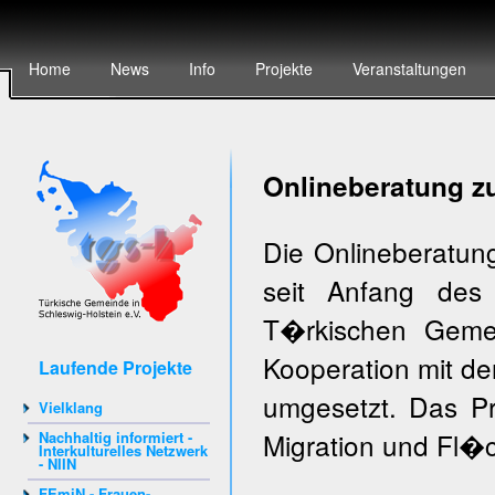
Home
News
Info
Projekte
Veranstaltungen
Onlineberatung z
Die Onlineberatun
seit Anfang des
T�rkischen Gemei
Kooperation mit d
Laufende Projekte
umgesetzt. Das Pr
Vielklang
Migration und Fl�c
Nachhaltig informiert -
Interkulturelles Netzwerk
- NIIN
FEmiN - Frauen-