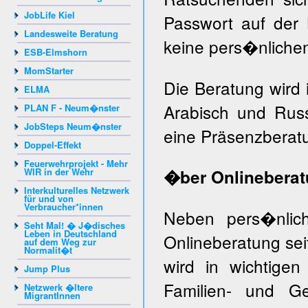
JobLife Kiel
Passwort auf der
Landesweite Beratung
keine pers�nlich
ESB-Elmshorn
MomStarter
Die Beratung wird 
ELMA
Arabisch und Rus
PLAN F - Neum�nster
JobSteps Neum�nster
eine Präsenzberatu
Doppel-Effekt
Feuerwehrprojekt - Mehr
WIR in der Wehr
�ber Onlinebera
Interkulturelles Netzwerk
für und von
Verbraucher*innen
Neben pers�nlich
Seht Mal! � J�disches
Leben in Deutschland
Onlineberatung sei
auf dem Weg zur
Normalit�t
wird in wichtigen
Jump Plus
Familien- und Ge
Netzwerk �ltere
MigrantInnen