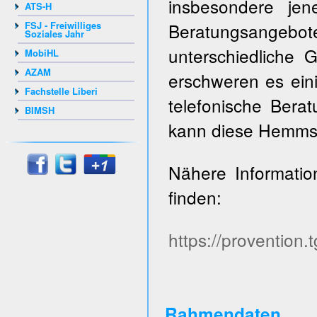
insbesondere je
ATS-H
FSJ - Freiwilliges
Beratungsangebote
Soziales Jahr
unterschiedliche
MobiHL
AZAM
erschweren es ein
Fachstelle Liberi
telefonische Bera
BIMSH
kann diese Hemms
Nähere Informati
finden:
https://provention.
Rahmendaten