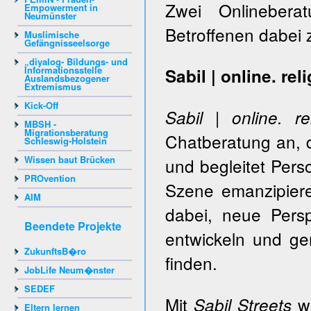
Zwei Onlinebera
Empowerment in
Neumünster
Betroffenen dabei
Muslimische
Gefängnisseelsorge
„diyalog- Bildungs- und
Informationsstelle
Sabil | online. re
Auslandsbezogener
Extremismus
Kick-Off
Sabil | online. re
MBSH -
Migrationsberatung
Chatberatung an, 
Schleswig-Holstein
Wissen baut Brücken
und begleitet Perso
PROvention
Szene emanzipier
AIM
dabei, neue Pers
Beendete Projekte
entwickeln und g
ZukunftsB�ro
finden.
JobLife Neum�nster
SEDEF
Mit
we
Sabil Streets
Eltern lernen