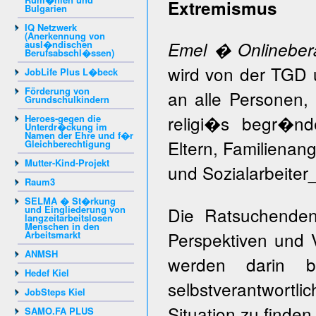
Extremismus
Bulgarien
IQ Netzwerk
(Anerkennung von
ausl�ndischen
Emel � Onlineber
Berufsabschl�ssen)
wird von der TGD 
JobLife Plus L�beck
Förderung von
an alle Personen,
Grundschulkindern
religi�s begr�n
Heroes-gegen die
Unterdr�ckung im
Namen der Ehre und f�r
Eltern, Familiena
Gleichberechtigung
Mutter-Kind-Projekt
und Sozialarbeiter
Raum3
SELMA � St�rkung
und Eingliederung von
Die Ratsuchenden
langzeitarbeitslosen
Menschen in den
Perspektiven und 
Arbeitsmarkt
ANMSH
werden darin be
Hedef Kiel
selbstverantwort
JobSteps Kiel
Situation zu finden
SAMO.FA PLUS