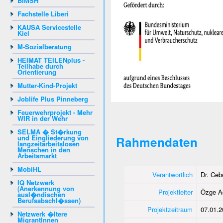
BIMSH
Fachstelle Liberi
KAUSA Servicestelle
Kiel
M-Sozialberatung
HEIMAT TEILENplus -
Teilhabe durch
Orientierung
Mutter-Kind-Projekt
Joblife Plus Pinneberg
Feuerwehrprojekt - Mehr
WIR in der Wehr
SELMA � St�rkung
und Eingliederung von
Rahmendaten
langzeitarbeitslosen
Menschen in den
Arbeitsmarkt
MobiHL
Verantwortlich
Dr. Ceb
IQ Netzwerk
(Anerkennung von
Projektleiter
Özge A
ausl�ndischen
Berufsabschl�ssen)
Projektzeitraum
07.01.2
Netzwerk �ltere
MigrantInnen