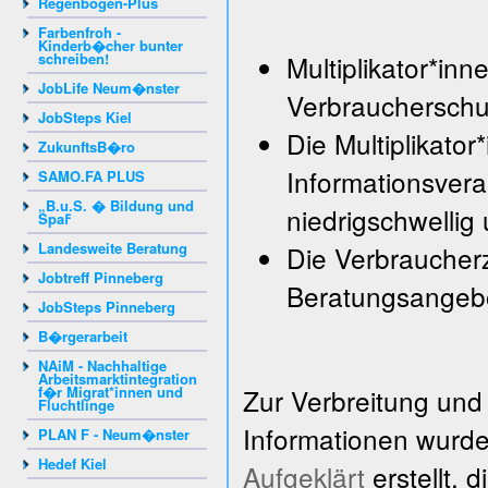
Regenbogen-Plus
Farbenfroh -
Kinderb�cher bunter
schreiben!
Multiplikator*in
JobLife Neum�nster
Verbraucherschu
JobSteps Kiel
Die Multiplikato
ZukunftsB�ro
Informationsvera
SAMO.FA PLUS
„B.u.S. � Bildung und
niedrigschwellig 
Spaߓ
Landesweite Beratung
Die Verbraucherz
Jobtreff Pinneberg
Beratungsangeb
JobSteps Pinneberg
B�rgerarbeit
NAiM - Nachhaltige
Arbeitsmarktintegration
f�r Migrat*innen und
Zur Verbreitung und 
Fluchtlinge
Informationen wurd
PLAN F - Neum�nster
Hedef Kiel
Aufgeklärt
erstellt, 