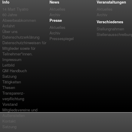
Info
News
Veranstaltungen
14 Mart Tiyatro
Aktuelles
Aktuelles
60 Jahre
Archiv
Archiv
Abwerbeabkommen
Presse
Verschiedenes
Anfahrt
Aktuelles
Stellungnahmen
Über uns
Archiv
Stellenausschreibun
Datenschutzerklärung
Pressespiegel
Datenschutzhinweisen für
Mitglieder sowie für
Teilnehmer*innen.
Impressum
Leitbild
QM Handbuch
Satzung
Tätigkeiten
Thesen
Transparenz-
verpflichtung
Vorstand
Mitgliedsvereine und
Außenstellen
Kontakt
Satzung