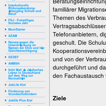
Beratungseinrichtun
Interkulturelle
familiärer Migrations
Bildungsberatung-
�bergang Schule und
Beruf
Themen des Verbrau
FSJ - Freiwilliges
Soziales Jahr
Vertragsabschlüssen
MomStarter
Telefonanbietern, d
AZAM
geschult. Die Schul
Heroes-gegen die
Unterdr�ckung im
Namen der Ehre und f�r
Kooperationsvereinb
Gleichberechtigung
SEDEF
und von der Verbrau
ANMSH
durchgeführt und da
Seht Mal! � J�disches
Leben in Deutschland
den Fachaustausch 
auf dem Weg zur
Normalit�t
JobLife Kiel
Förderung von
Grundschulkindern
Ziele
Joblife Plus Kiel