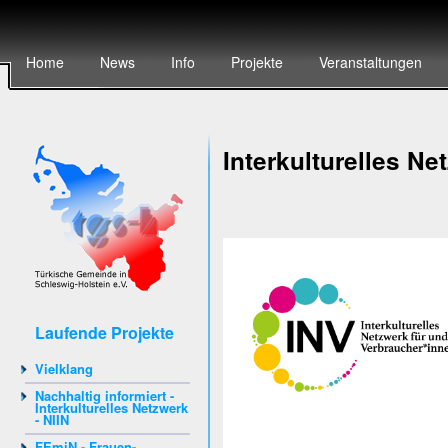
Home
News
Info
Projekte
Veranstaltungen
Interkulturelles N
Laufende Projekte
Vielklang
Nachhaltig informiert -
Interkulturelles Netzwerk
- NIIN
FEmiN - Frauen-