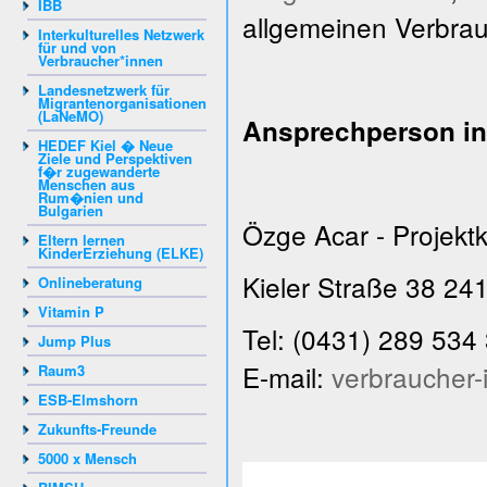
IBB
allgemeinen Verbrau
Interkulturelles Netzwerk
für und von
Verbraucher*innen
Landesnetzwerk für
Migrantenorganisationen
(LaNeMO)
Ansprechperson in
HEDEF Kiel � Neue
Ziele und Perspektiven
f�r zugewanderte
Menschen aus
Rum�nien und
Bulgarien
Özge Acar - Projektk
Eltern lernen
KinderErziehung (ELKE)
Kieler Straße 38 241
Onlineberatung
Vitamin P
Tel: (0431) 289 534 
Jump Plus
E-mail:
verbraucher-
Raum3
ESB-Elmshorn
Zukunfts-Freunde
5000 x Mensch