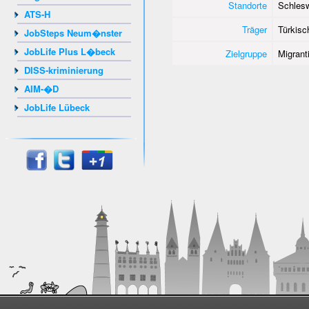
Standorte
Schlesw
ATS-H
Träger
Türkisc
JobSteps Neum�nster
JobLife Plus L�beck
Zielgruppe
Migrant
DISS-kriminierung
AIM-�D
JobLife Lübeck