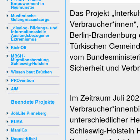
Empowerment in
Neumünster
Das Projekt „Interku
Muslimische
Gefängnisseelsorge
Verbraucher*innen",
„diyalog- Bildungs- und
Informationsstelle
Berlin-Brandenburg e
Auslandsbezogener
Extremismus
Türkischen Gemeinde
Kick-Off
vom Bundesministeri
MBSH -
Migrationsberatung
Schleswig-Holstein
Sicherheit und Verb
Wissen baut Brücken
PROvention
AIM
Im Zeitraum Juli 202
Beendete Projekte
Verbraucher*innenbi
JobLife Pinneberg
unterschiedlicher He
ELMA
Schleswig-Holstein 
MamiGo
Doppel-Effekt