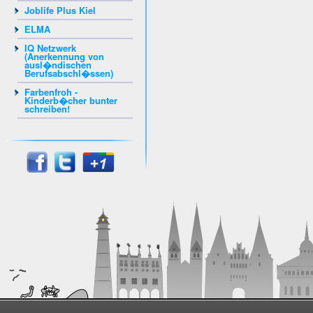
Joblife Plus Kiel
ELMA
IQ Netzwerk
(Anerkennung von
ausl�ndischen
Berufsabschl�ssen)
Farbenfroh -
Kinderb�cher bunter
schreiben!