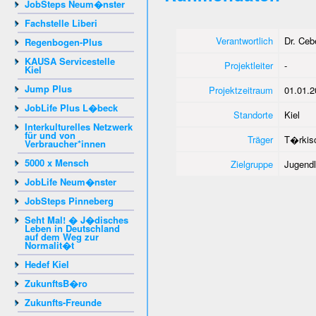
JobSteps Neum�nster
Fachstelle Liberi
Verantwortlich
Dr. Ce
Regenbogen-Plus
KAUSA Servicestelle
Projektleiter
-
Kiel
Jump Plus
Projektzeitraum
01.01.2
JobLife Plus L�beck
Standorte
Kiel
Interkulturelles Netzwerk
für und von
Träger
T�rkisc
Verbraucher*innen
5000 x Mensch
Zielgruppe
Jugendl
JobLife Neum�nster
JobSteps Pinneberg
Seht Mal! � J�disches
Leben in Deutschland
auf dem Weg zur
Normalit�t
Hedef Kiel
ZukunftsB�ro
Zukunfts-Freunde