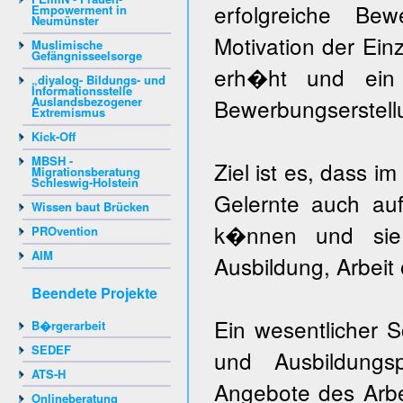
erfolgreiche Bew
Empowerment in
Neumünster
Motivation der Ein
Muslimische
Gefängnisseelsorge
erh�ht und ein 
„diyalog- Bildungs- und
Informationsstelle
Auslandsbezogener
Bewerbungserstellu
Extremismus
Kick-Off
MBSH -
Ziel ist es, dass 
Migrationsberatung
Schleswig-Holstein
Gelernte auch au
Wissen baut Brücken
k�nnen und sie
PROvention
AIM
Ausbildung, Arbeit
Beendete Projekte
Ein wesentlicher S
B�rgerarbeit
SEDEF
und Ausbildungs
ATS-H
Angebote des Arb
Onlineberatung