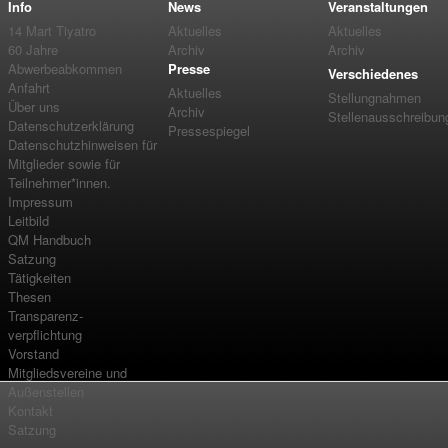
Info
News
Veranstaltungen
14 Mart Tiyatro
Aktuelles
Aktuelles
60 Jahre
Archiv
Archiv
Abwerbeabkommen
Presse
Verschiedenes
Anfahrt
Aktuelles
Stellungnahmen
Über uns
Archiv
Stellenausschreibun
Datenschutzerklärung
Pressespiegel
Datenschutzhinweisen für
Mitglieder sowie für
Teilnehmer*innen.
Impressum
Leitbild
QM Handbuch
Satzung
Tätigkeiten
Thesen
Transparenz-
verpflichtung
Vorstand
Mitgliedsvereine und
Außenstellen
Kontakt
Satzung