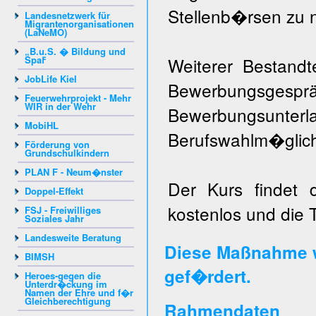
Stellenb�rsen zu 
Landesnetzwerk für
Migrantenorganisationen
(LaNeMO)
„B.u.S. � Bildung und
Spaߓ
Weiterer Bestandt
JobLife Kiel
Bewerbungsgespr
Feuerwehrprojekt - Mehr
WIR in der Wehr
Bewerbungsunter
MobiHL
Berufswahlm�glich
Förderung von
Grundschulkindern
PLAN F - Neum�nster
Der Kurs findet 
Doppel-Effekt
kostenlos und die 
FSJ - Freiwilliges
Soziales Jahr
Landesweite Beratung
Diese Maßnahme w
BIMSH
gef�rdert.
Heroes-gegen die
Unterdr�ckung im
Namen der Ehre und f�r
Gleichberechtigung
Rahmendaten