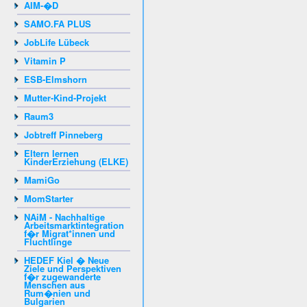
AIM-�D
SAMO.FA PLUS
JobLife Lübeck
Vitamin P
ESB-Elmshorn
Mutter-Kind-Projekt
Raum3
Jobtreff Pinneberg
Eltern lernen
KinderErziehung (ELKE)
MamiGo
MomStarter
NAiM - Nachhaltige
Arbeitsmarktintegration
f�r Migrat*innen und
Fluchtlinge
HEDEF Kiel � Neue
Ziele und Perspektiven
f�r zugewanderte
Menschen aus
Rum�nien und
Bulgarien