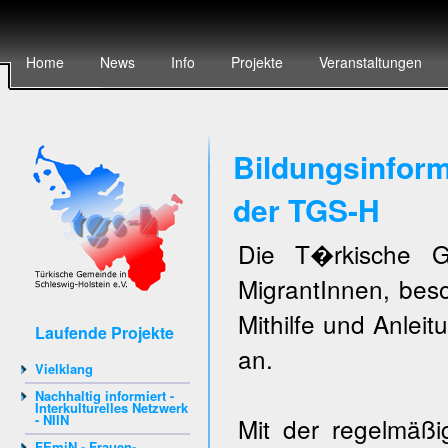
Home
News
Info
Projekte
Veranstaltungen
Bildungsinform
der TGS-H
Die T�rkische Ge
MigrantInnen, beso
Mithilfe und Anleit
Laufende Projekte
an.
Vielklang
Nachhaltig informiert -
Interkulturelles Netzwerk
- NIIN
Mit der regelmäß
FEmiN - Frauen-