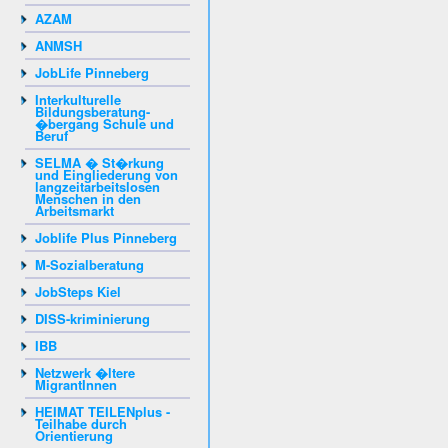
AZAM
ANMSH
JobLife Pinneberg
Interkulturelle
Bildungsberatung-
�bergang Schule und
Beruf
SELMA � St�rkung
und Eingliederung von
langzeitarbeitslosen
Menschen in den
Arbeitsmarkt
Joblife Plus Pinneberg
M-Sozialberatung
JobSteps Kiel
DISS-kriminierung
IBB
Netzwerk �ltere
MigrantInnen
HEIMAT TEILENplus -
Teilhabe durch
Orientierung