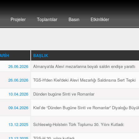
Projeler
Toplantılar
Basın
Etkinlikler
ARIH
BAŞLIK
26.06.2026
Almanya'da Alevi mezarlarına boyalı saldırı endişe yarattı
26.06.2026
TGS-H'den Kiel'deki Alevi Mezarlığı Saldırısına Sert Tepki
10.04.2026
Dünden bugüne Sinti ve Romanlar
09.04.2026
Kiel’de “Dünden Bugüne Sinti ve Romanlar” Diyaloğu Büyük
13.12.2025
Schleswig-Holstein Türk Toplumu 30. Yılını Kutladı:
13.12.2025
TGS-H 30. yılını kutladı