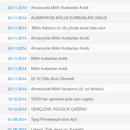
24.11.2014
Almanyada Mölln Kurbanları Anıldı
24.11.2014
ALMANYA'DA MÖLLN KURBANLARI ANILDI
24.11.2014
‘Mölln Katliamı’nın 22.yılında acılar hala taze
24.11.2014
Almanya'da Mölln Kurbanları Anıldı
24.11.2014
Almanya'da Mölln Kurbanları Anıldı
24.11.2014
Mölln kurbanları anıldı
24.11.2014
Mölln kurbanları anıldı
24.11.2014
22 Yıl Oldu Acısı Dinmedi
22.11.2014
Almanya'da Mölln faciasının 22. yıl dönümü
16.10.2014
TGSH´dan genclere polis olun cagrisi
15.10.2014
GENÇLERE POLİSLİK ÇAĞRISI
01.08.2014
Tgsg Pinneberg'te büro Açtı
01.06.2014
Lübeck ‘Türk danış´ını’ Kaybetti