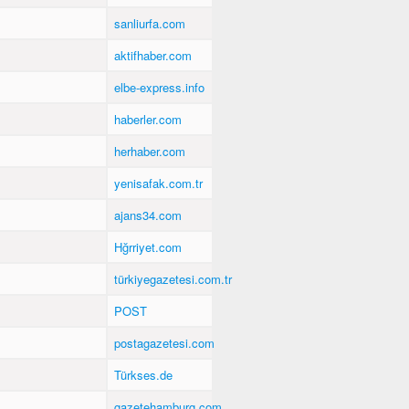
sanliurfa.com
aktifhaber.com
elbe-express.info
haberler.com
herhaber.com
yenisafak.com.tr
ajans34.com
Hğrriyet.com
türkiyegazetesi.com.tr
POST
postagazetesi.com
Türkses.de
gazetehamburg.com