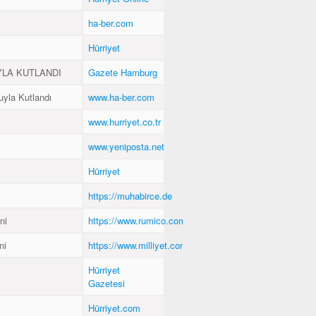
ha-ber.com
Hürriyet
YLA KUTLANDI
Gazete Hamburg
uyla Kutlandı
www.ha-ber.com
www.hurriyet.co.tr
www.yeniposta.net
Hürriyet
https://muhabirce.de
ni
https://www.rumico.com.tr
ni
https://www.milliyet.com.tr
Hürriyet
Gazetesi
Hürriyet.com