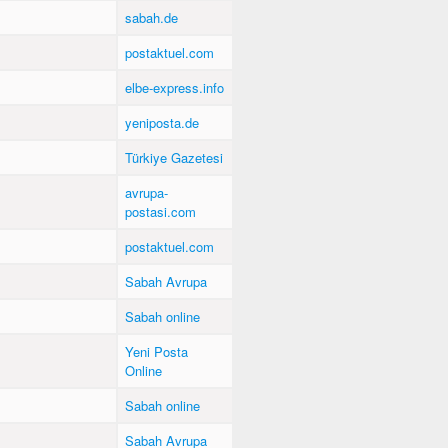
sabah.de
postaktuel.com
elbe-express.info
yeniposta.de
Türkiye Gazetesi
avrupa-
postasi.com
postaktuel.com
Sabah Avrupa
Sabah online
Yeni Posta
Online
Sabah online
Sabah Avrupa