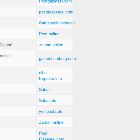
Postgazetesi.com
postagazetesi.com
Samanyoluhaber.eu
Post online
Nişanı’
zaman online
edilen
gazetehamburg.com
elbe-
Express.info
Sabah
Sabah.de
yeniposta.de
Zaman online
Post
Gazetesi.com