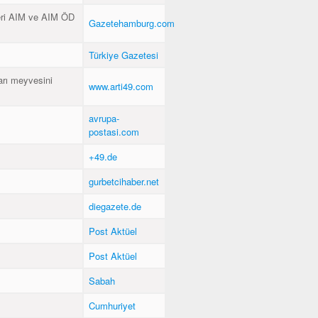
eri AIM ve AIM ÖD
Gazetehamburg.com
Türkiye Gazetesi
arı meyvesini
www.arti49.com
avrupa-
postasi.com
+49.de
gurbetcihaber.net
diegazete.de
Post Aktüel
Post Aktüel
Sabah
Cumhuriyet