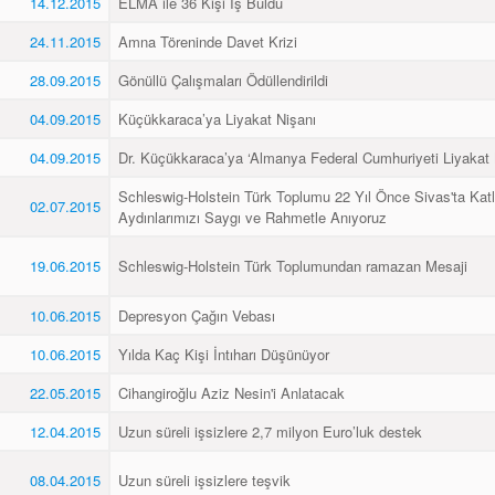
14.12.2015
ELMA ile 36 Kişi İş Buldu
24.11.2015
Amna Töreninde Davet Krizi
28.09.2015
Gönüllü Çalışmaları Ödüllendirildi
04.09.2015
Küçükkaraca’ya Liyakat Nişanı
04.09.2015
Dr. Küçükkaraca’ya ‘Almanya Federal Cumhuriyeti Liyakat 
Schleswig-Holstein Türk Toplumu 22 Yıl Önce Sivas'ta Katl
02.07.2015
Aydınlarımızı Saygı ve Rahmetle Anıyoruz
19.06.2015
Schleswig-Holstein Türk Toplumundan ramazan Mesaji
10.06.2015
Depresyon Çağın Vebası
10.06.2015
Yılda Kaç Kişi İntıharı Düşünüyor
22.05.2015
Cihangiroğlu Aziz Nesin'i Anlatacak
12.04.2015
Uzun süreli işsizlere 2,7 milyon Euro’luk destek
08.04.2015
Uzun süreli işsizlere teşvik