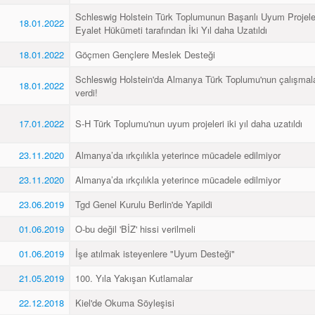
Schleswig Holstein Türk Toplumunun Başarılı Uyum Projel
18.01.2022
Eyalet Hükümeti tarafından İki Yıl daha Uzatıldı
18.01.2022
Göçmen Gençlere Meslek Desteği
Schleswig Holstein'da Almanya Türk Toplumu'nun çalışmal
18.01.2022
verdi!
17.01.2022
S-H Türk Toplumu'nun uyum projeleri iki yıl daha uzatıldı
23.11.2020
Almanya’da ırkçılıkla yeterince mücadele edilmiyor
23.11.2020
Almanya’da ırkçılıkla yeterince mücadele edilmiyor
23.06.2019
Tgd Genel Kurulu Berlin'de Yapildi
01.06.2019
O-bu değil 'BİZ' hissi verilmeli
01.06.2019
İşe atılmak isteyenlere "Uyum Desteği"
21.05.2019
100. Yıla Yakışan Kutlamalar
22.12.2018
Kiel'de Okuma Söyleşisi