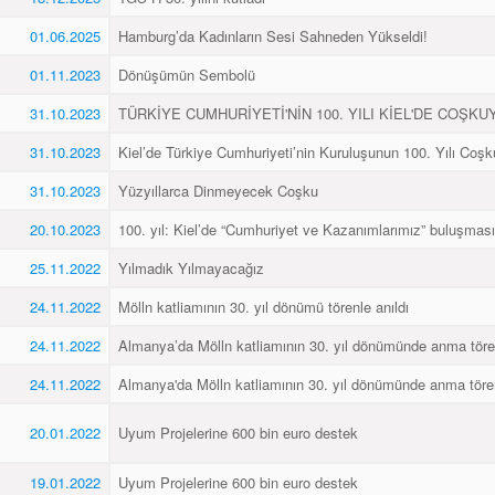
01.06.2025
Hamburg’da Kadınların Sesi Sahneden Yükseldi!
01.11.2023
Dönüşümün Sembolü
31.10.2023
TÜRKİYE CUMHURİYETİ'NİN 100. YILI KİEL'DE COŞKU
31.10.2023
Kiel’de Türkiye Cumhuriyeti’nin Kuruluşunun 100. Yılı Coşk
31.10.2023
Yüzyıllarca Dinmeyecek Coşku
20.10.2023
100. yıl: Kiel’de “Cumhuriyet ve Kazanımlarımız” buluşması
25.11.2022
Yılmadık Yılmayacağız
24.11.2022
Mölln katliamının 30. yıl dönümü törenle anıldı
24.11.2022
Almanya’da Mölln katliamının 30. yıl dönümünde anma töre
24.11.2022
Almanya'da Mölln katliamının 30. yıl dönümünde anma töre
20.01.2022
Uyum Projelerine 600 bin euro destek
19.01.2022
Uyum Projelerine 600 bin euro destek