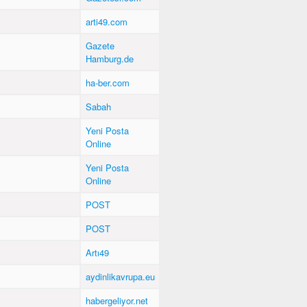
arti49.com
Gazete
Hamburg.de
ha-ber.com
Sabah
Yeni Posta
Online
Yeni Posta
Online
POST
POST
Artı49
aydinlikavrupa.eu
habergeliyor.net