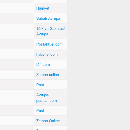
Hürriyet
Sabah Avrupa
Türkiye Gazetesi
Avrupa
Postaktuel.com
ı
haberler.com
t24.com
Zaman online
Post
Avrupa-
postasi.com
Post
Zaman Onlıne