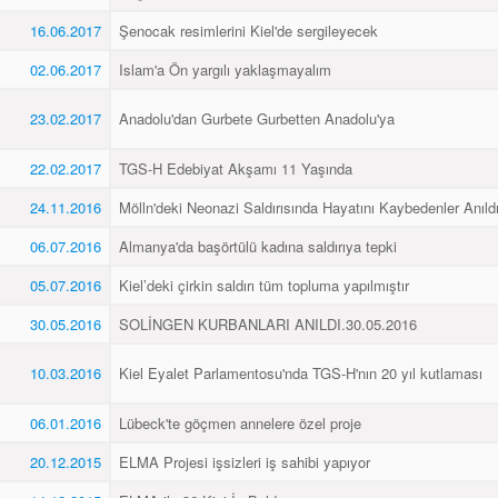
16.06.2017
Şenocak resimlerini Kiel'de sergileyecek
02.06.2017
Islam'a Ön yargılı yaklaşmayalım
23.02.2017
Anadolu'dan Gurbete Gurbetten Anadolu'ya
22.02.2017
TGS-H Edebiyat Akşamı 11 Yaşında
24.11.2016
Mölln'deki Neonazi Saldırısında Hayatını Kaybedenler Anıld
06.07.2016
Almanya'da başörtülü kadına saldırıya tepki
05.07.2016
Kiel’deki çirkin saldırı tüm topluma yapılmıştır
30.05.2016
SOLİNGEN KURBANLARI ANILDI.30.05.2016
10.03.2016
Kiel Eyalet Parlamentosu'nda TGS-H'nın 20 yıl kutlaması
06.01.2016
Lübeck'te göçmen annelere özel proje
20.12.2015
ELMA Projesi işsizleri iş sahibi yapıyor