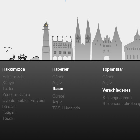
Hakkımızda
Haberler
Toplantılar
Hakkımızda
Güncel
Güncel
Künye
Arşiv
Arşiv
Tezler
Basın
Verschiedenes
Yönetim Kurulu
Güncel
Stellungnahmen
Üye dernerkleri ve yerel
Arşiv
Stellenausschreibun
büroları
TGS-H basında
İletişim
Tüzük