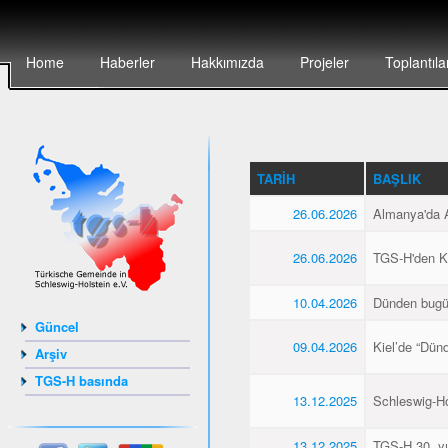
Home
Haberler
Hakkımızda
Projeler
Toplantıla
TARIH
BAŞLIK
26.06.2026
Almanya'da Al
26.06.2026
TGS-H'den Kie
10.04.2026
Dünden bugü
Güncel
09.04.2026
Kiel’de “Dün
Arşiv
TGS-H basında
13.12.2025
Schleswig-Hol
13.12.2025
TGS-H 30. yıl