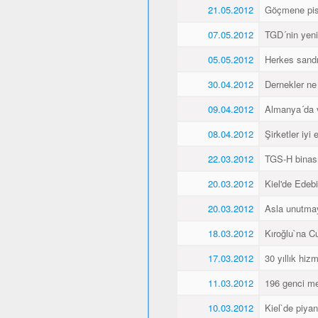
21.05.2012
Göçmene pisk
07.05.2012
TGD´nin yeni 
05.05.2012
Herkes sandı
30.04.2012
Dernekler ne
09.04.2012
Almanya´da va
08.04.2012
Şirketler iyi
22.03.2012
TGS-H binası
20.03.2012
Kiel'de Edeb
20.03.2012
Asla unutma
18.03.2012
Kıroğlu`na C
17.03.2012
30 yıllık hiz
11.03.2012
196 genci me
10.03.2012
Kiel`de piyan