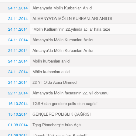
24.11.2014
Almanyada Mölln Kurbanları Anıldı
24.11.2014
ALMANYA'DA MÖLLN KURBANLARI ANILDI
24.11.2014
‘Mölln Katliamı’nın 22.yılında acılar hala taze
24.11.2014
Almanya'da Mölln Kurbanları Anıldı
24.11.2014
Almanya'da Mölln Kurbanları Anıldı
24.11.2014
Mölln kurbanları anıldı
24.11.2014
Mölln kurbanları anıldı
24.11.2014
22 Yıl Oldu Acısı Dinmedi
22.11.2014
Almanya'da Mölln faciasının 22. yıl dönümü
16.10.2014
TGSH´dan genclere polis olun cagrisi
15.10.2014
GENÇLERE POLİSLİK ÇAĞRISI
01.08.2014
Tgsg Pinneberg'te büro Açtı
01.06.2014
Lübeck ‘Türk danış´ını’ Kaybetti