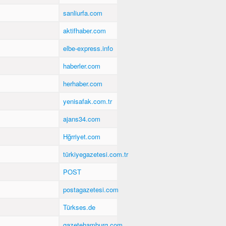
sanliurfa.com
aktifhaber.com
elbe-express.info
haberler.com
herhaber.com
yenisafak.com.tr
ajans34.com
Hğrriyet.com
türkiyegazetesi.com.tr
POST
postagazetesi.com
Türkses.de
gazetehamburg.com