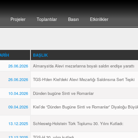
Projeler
Toplantılar
Basın
Etkinlikler
ARIH
BAŞLIK
26.06.2026
Almanya'da Alevi mezarlarına boyalı saldırı endişe yarattı
26.06.2026
TGS-H'den Kiel'deki Alevi Mezarlığı Saldırısına Sert Tepki
10.04.2026
Dünden bugüne Sinti ve Romanlar
09.04.2026
Kiel’de “Dünden Bugüne Sinti ve Romanlar” Diyaloğu Büyük
13.12.2025
Schleswig-Holstein Türk Toplumu 30. Yılını Kutladı:
13.12.2025
TGS-H 30. yılını kutladı