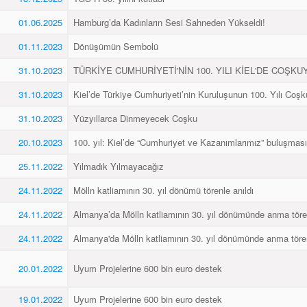
01.06.2025
Hamburg’da Kadınların Sesi Sahneden Yükseldi!
01.11.2023
Dönüşümün Sembolü
31.10.2023
TÜRKİYE CUMHURİYETİ'NİN 100. YILI KİEL'DE COŞKU
31.10.2023
Kiel’de Türkiye Cumhuriyeti’nin Kuruluşunun 100. Yılı Coşk
31.10.2023
Yüzyıllarca Dinmeyecek Coşku
20.10.2023
100. yıl: Kiel’de “Cumhuriyet ve Kazanımlarımız” buluşması
25.11.2022
Yılmadık Yılmayacağız
24.11.2022
Mölln katliamının 30. yıl dönümü törenle anıldı
24.11.2022
Almanya’da Mölln katliamının 30. yıl dönümünde anma töre
24.11.2022
Almanya'da Mölln katliamının 30. yıl dönümünde anma töre
20.01.2022
Uyum Projelerine 600 bin euro destek
19.01.2022
Uyum Projelerine 600 bin euro destek