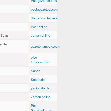
Postgazetesi.com
postagazetesi.com
Samanyoluhaber.eu
Post online
Nişanı’
zaman online
edilen
gazetehamburg.com
elbe-
Express.info
Sabah
Sabah.de
yeniposta.de
Zaman online
Post
Gazetesi.com