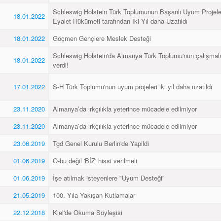
Schleswig Holstein Türk Toplumunun Başarılı Uyum Projel
18.01.2022
Eyalet Hükümeti tarafından İki Yıl daha Uzatıldı
18.01.2022
Göçmen Gençlere Meslek Desteği
Schleswig Holstein'da Almanya Türk Toplumu'nun çalışmal
18.01.2022
verdi!
17.01.2022
S-H Türk Toplumu'nun uyum projeleri iki yıl daha uzatıldı
23.11.2020
Almanya’da ırkçılıkla yeterince mücadele edilmiyor
23.11.2020
Almanya’da ırkçılıkla yeterince mücadele edilmiyor
23.06.2019
Tgd Genel Kurulu Berlin'de Yapildi
01.06.2019
O-bu değil 'BİZ' hissi verilmeli
01.06.2019
İşe atılmak isteyenlere "Uyum Desteği"
21.05.2019
100. Yıla Yakışan Kutlamalar
22.12.2018
Kiel'de Okuma Söyleşisi