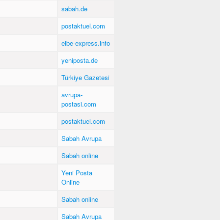
sabah.de
postaktuel.com
elbe-express.info
yeniposta.de
Türkiye Gazetesi
avrupa-
postasi.com
postaktuel.com
Sabah Avrupa
Sabah online
Yeni Posta
Online
Sabah online
Sabah Avrupa