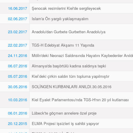
16.06.2017
Şenocak resimlerini Kiel'de sergileyecek
02.06.2017
Islam'a Ön yargılı yaklaşmayalım
23.02.2017
Anadolu'dan Gurbete Gurbetten Anadolu'ya
22.02.2017
TGS-H Edebiyat Akşamı 11 Yaşında
24.11.2016
Mölln'deki Neonazi Saldırısında Hayatını Kaybedenler Anıld
06.07.2016
Almanya'da başörtülü kadına saldırıya tepki
05.07.2016
Kiel’deki çirkin saldırı tüm topluma yapılmıştır
30.05.2016
SOLİNGEN KURBANLARI ANILDI.30.05.2016
10.03.2016
Kiel Eyalet Parlamentosu'nda TGS-H'nın 20 yıl kutlaması
06.01.2016
Lübeck'te göçmen annelere özel proje
20.12.2015
ELMA Projesi işsizleri iş sahibi yapıyor