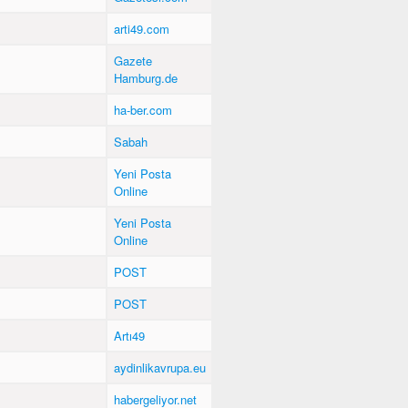
arti49.com
Gazete
Hamburg.de
ha-ber.com
Sabah
Yeni Posta
Online
Yeni Posta
Online
POST
POST
Artı49
aydinlikavrupa.eu
habergeliyor.net