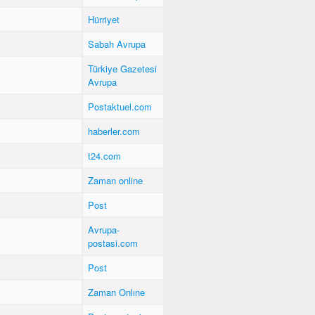
Hürriyet
Sabah Avrupa
Türkiye Gazetesi
Avrupa
Postaktuel.com
ı
haberler.com
t24.com
Zaman online
Post
Avrupa-
postasi.com
Post
Zaman Onlıne