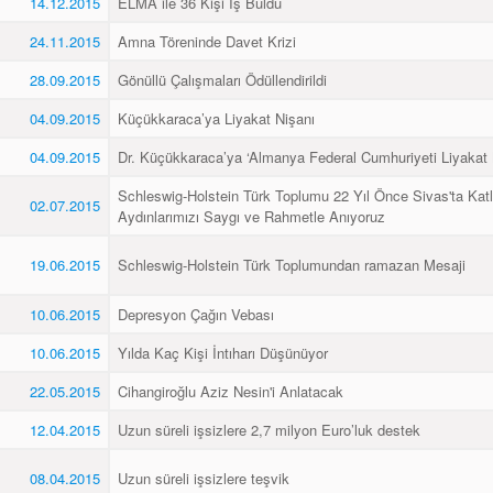
14.12.2015
ELMA ile 36 Kişi İş Buldu
24.11.2015
Amna Töreninde Davet Krizi
28.09.2015
Gönüllü Çalışmaları Ödüllendirildi
04.09.2015
Küçükkaraca’ya Liyakat Nişanı
04.09.2015
Dr. Küçükkaraca’ya ‘Almanya Federal Cumhuriyeti Liyakat 
Schleswig-Holstein Türk Toplumu 22 Yıl Önce Sivas'ta Katl
02.07.2015
Aydınlarımızı Saygı ve Rahmetle Anıyoruz
19.06.2015
Schleswig-Holstein Türk Toplumundan ramazan Mesaji
10.06.2015
Depresyon Çağın Vebası
10.06.2015
Yılda Kaç Kişi İntıharı Düşünüyor
22.05.2015
Cihangiroğlu Aziz Nesin'i Anlatacak
12.04.2015
Uzun süreli işsizlere 2,7 milyon Euro’luk destek
08.04.2015
Uzun süreli işsizlere teşvik