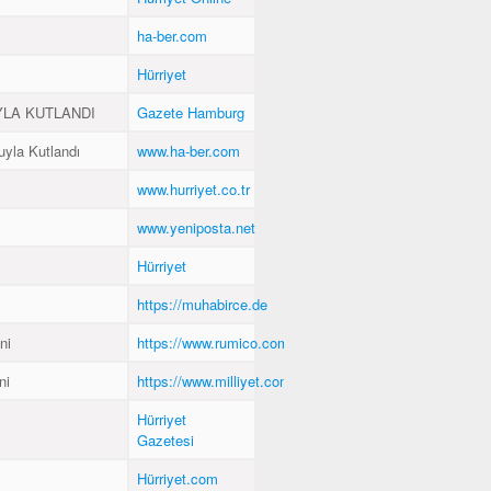
ha-ber.com
Hürriyet
YLA KUTLANDI
Gazete Hamburg
uyla Kutlandı
www.ha-ber.com
www.hurriyet.co.tr
www.yeniposta.net
Hürriyet
https://muhabirce.de
ni
https://www.rumico.com.tr
ni
https://www.milliyet.com.tr
Hürriyet
Gazetesi
Hürriyet.com