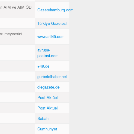
eri AIM ve AIM ÖD
Gazetehamburg.com
Türkiye Gazetesi
arı meyvesini
www.arti49.com
avrupa-
postasi.com
+49.de
gurbetcihaber.net
diegazete.de
Post Aktüel
Post Aktüel
Sabah
Cumhuriyet