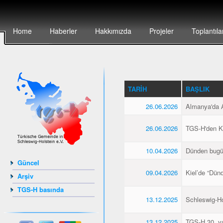
Home
Haberler
Hakkımızda
Projeler
Toplantıla
TARIH
BAŞLIK
26.06.2026
Almanya'da Al
26.06.2026
TGS-H'den Kie
10.04.2026
Dünden bugü
Güncel
09.04.2026
Kiel’de “Dün
Arşiv
TGS-H basında
13.12.2025
Schleswig-Hol
13.12.2025
TGS-H 30. yıl