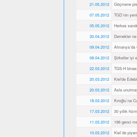
21.05.2012
Göçmene pisk
07.05.2012
TGD´nin yeni 
05.05.2012
Herkes sandı
30.04.2012
Dernekler ne
09.04.2012
Almanya´da va
08.04.2012
Şirketler iyi
22.03.2012
TGS-H binası
20.03.2012
Kiel'de Edeb
20.03.2012
Asla unutma
18.03.2012
Kıroğlu`na C
17.03.2012
30 yıllık hiz
11.03.2012
196 genci me
10.03.2012
Kiel`de piyan