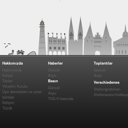
Hakkımızda
Haberler
Toplantılar
Hakkımızda
Güncel
Güncel
Künye
Arşiv
Arşiv
Tezler
Basın
Verschiedenes
Yönetim Kurulu
Güncel
Stellungnahmen
Üye dernerkleri ve yerel
Arşiv
Stellenausschreibun
büroları
TGS-H basında
İletişim
Tüzük