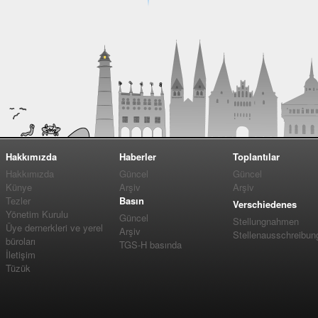
Hakkımızda
Haberler
Toplantılar
Hakkımızda
Güncel
Güncel
Künye
Arşiv
Arşiv
Tezler
Basın
Verschiedenes
Yönetim Kurulu
Güncel
Stellungnahmen
Üye dernerkleri ve yerel
Arşiv
Stellenausschreibun
büroları
TGS-H basında
İletişim
Tüzük