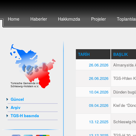
Home
Haberler
Hakkımızda
Projeler
Toplantıla
TARIH
BAŞLIK
26.06.2026
Almanya'da Al
26.06.2026
TGS-H'den Kie
10.04.2026
Dünden bugü
Güncel
09.04.2026
Kiel’de “Dün
Arşiv
TGS-H basında
13.12.2025
Schleswig-Hol
13.12.2025
TGS-H 30. yıl