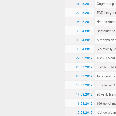
21.05.2012
Göçmene pisk
07.05.2012
TGD´nin yeni 
05.05.2012
Herkes sandı
30.04.2012
Dernekler ne
09.04.2012
Almanya´da va
08.04.2012
Şirketler iyi
22.03.2012
TGS-H binası
20.03.2012
Kiel'de Edeb
20.03.2012
Asla unutma
18.03.2012
Kıroğlu`na C
17.03.2012
30 yıllık hiz
11.03.2012
196 genci me
10.03.2012
Kiel`de piyan