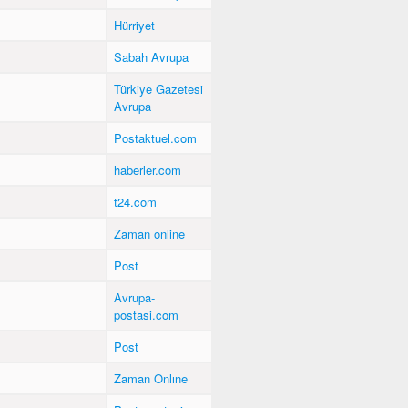
Hürriyet
Sabah Avrupa
Türkiye Gazetesi
Avrupa
Postaktuel.com
ı
haberler.com
t24.com
Zaman online
Post
Avrupa-
postasi.com
Post
Zaman Onlıne