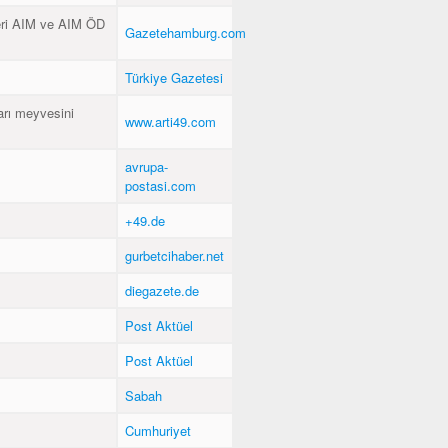
eri AIM ve AIM ÖD
Gazetehamburg.com
Türkiye Gazetesi
arı meyvesini
www.arti49.com
avrupa-
postasi.com
+49.de
gurbetcihaber.net
diegazete.de
Post Aktüel
Post Aktüel
Sabah
Cumhuriyet