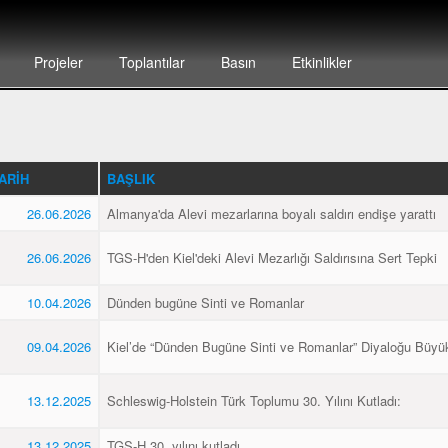
Projeler
Toplantılar
Basın
Etkinlikler
ARIH
BAŞLIK
26.06.2026
Almanya'da Alevi mezarlarına boyalı saldırı endişe yarattı
26.06.2026
TGS-H'den Kiel'deki Alevi Mezarlığı Saldırısına Sert Tepki
10.04.2026
Dünden bugüne Sinti ve Romanlar
09.04.2026
Kiel’de “Dünden Bugüne Sinti ve Romanlar” Diyaloğu Büyük
13.12.2025
Schleswig-Holstein Türk Toplumu 30. Yılını Kutladı:
13.12.2025
TGS-H 30. yılını kutladı