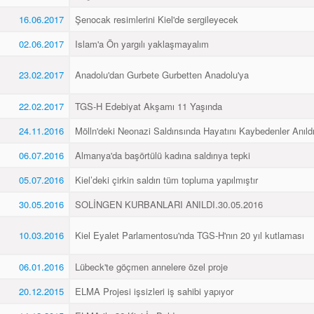
16.06.2017
Şenocak resimlerini Kiel'de sergileyecek
02.06.2017
Islam'a Ön yargılı yaklaşmayalım
23.02.2017
Anadolu'dan Gurbete Gurbetten Anadolu'ya
22.02.2017
TGS-H Edebiyat Akşamı 11 Yaşında
24.11.2016
Mölln'deki Neonazi Saldırısında Hayatını Kaybedenler Anıld
06.07.2016
Almanya'da başörtülü kadına saldırıya tepki
05.07.2016
Kiel’deki çirkin saldırı tüm topluma yapılmıştır
30.05.2016
SOLİNGEN KURBANLARI ANILDI.30.05.2016
10.03.2016
Kiel Eyalet Parlamentosu'nda TGS-H'nın 20 yıl kutlaması
06.01.2016
Lübeck'te göçmen annelere özel proje
20.12.2015
ELMA Projesi işsizleri iş sahibi yapıyor