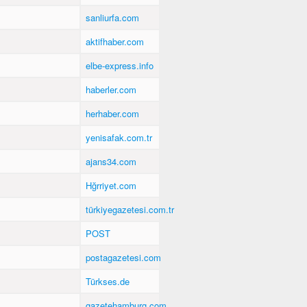
sanliurfa.com
aktifhaber.com
elbe-express.info
haberler.com
herhaber.com
yenisafak.com.tr
ajans34.com
Hğrriyet.com
türkiyegazetesi.com.tr
POST
postagazetesi.com
Türkses.de
gazetehamburg.com