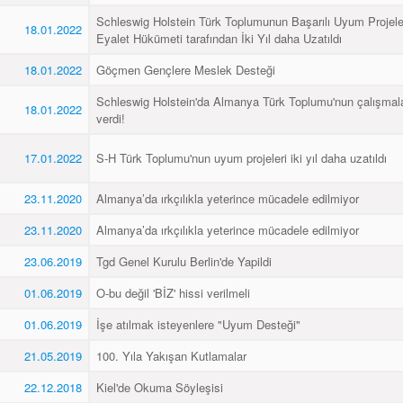
Schleswig Holstein Türk Toplumunun Başarılı Uyum Projel
18.01.2022
Eyalet Hükümeti tarafından İki Yıl daha Uzatıldı
18.01.2022
Göçmen Gençlere Meslek Desteği
Schleswig Holstein'da Almanya Türk Toplumu'nun çalışmal
18.01.2022
verdi!
17.01.2022
S-H Türk Toplumu'nun uyum projeleri iki yıl daha uzatıldı
23.11.2020
Almanya’da ırkçılıkla yeterince mücadele edilmiyor
23.11.2020
Almanya’da ırkçılıkla yeterince mücadele edilmiyor
23.06.2019
Tgd Genel Kurulu Berlin'de Yapildi
01.06.2019
O-bu değil 'BİZ' hissi verilmeli
01.06.2019
İşe atılmak isteyenlere "Uyum Desteği"
21.05.2019
100. Yıla Yakışan Kutlamalar
22.12.2018
Kiel'de Okuma Söyleşisi