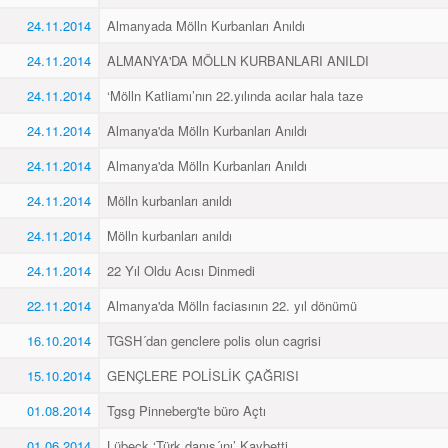
24.11.2014
Almanyada Mölln Kurbanları Anıldı
24.11.2014
ALMANYA'DA MÖLLN KURBANLARI ANILDI
24.11.2014
‘Mölln Katliamı’nın 22.yılında acılar hala taze
24.11.2014
Almanya'da Mölln Kurbanları Anıldı
24.11.2014
Almanya'da Mölln Kurbanları Anıldı
24.11.2014
Mölln kurbanları anıldı
24.11.2014
Mölln kurbanları anıldı
24.11.2014
22 Yıl Oldu Acısı Dinmedi
22.11.2014
Almanya'da Mölln faciasının 22. yıl dönümü
16.10.2014
TGSH´dan genclere polis olun cagrisi
15.10.2014
GENÇLERE POLİSLİK ÇAĞRISI
01.08.2014
Tgsg Pinneberg'te büro Açtı
01.06.2014
Lübeck ‘Türk danış´ını’ Kaybetti