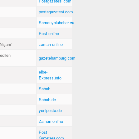
Postgazetesi.com
postagazetesi.com
Samanyoluhaber.eu
Post online
Nişanı’
zaman online
edilen
gazetehamburg.com
elbe-
Express.info
Sabah
Sabah.de
yeniposta.de
Zaman online
Post
Gazetesi.com