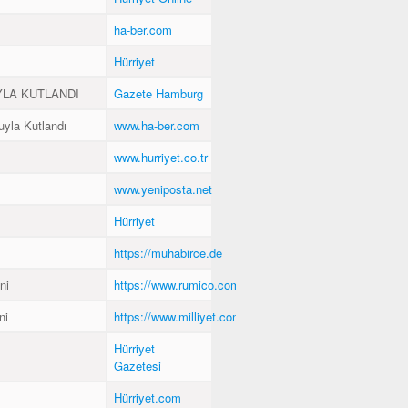
ha-ber.com
Hürriyet
YLA KUTLANDI
Gazete Hamburg
uyla Kutlandı
www.ha-ber.com
www.hurriyet.co.tr
www.yeniposta.net
Hürriyet
https://muhabirce.de
ni
https://www.rumico.com.tr
ni
https://www.milliyet.com.tr
Hürriyet
Gazetesi
Hürriyet.com