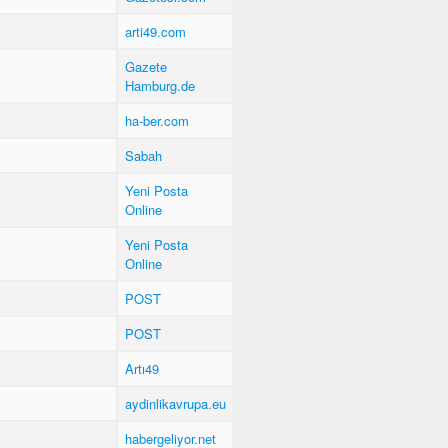
arti49.com
Gazete
Hamburg.de
ha-ber.com
Sabah
Yeni Posta
Online
Yeni Posta
Online
POST
POST
Artı49
aydinlikavrupa.eu
habergeliyor.net