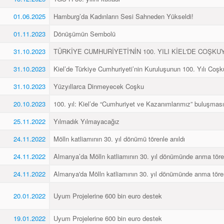
01.06.2025
Hamburg’da Kadınların Sesi Sahneden Yükseldi!
01.11.2023
Dönüşümün Sembolü
31.10.2023
TÜRKİYE CUMHURİYETİ'NİN 100. YILI KİEL'DE COŞKU
31.10.2023
Kiel’de Türkiye Cumhuriyeti’nin Kuruluşunun 100. Yılı Coşk
31.10.2023
Yüzyıllarca Dinmeyecek Coşku
20.10.2023
100. yıl: Kiel’de “Cumhuriyet ve Kazanımlarımız” buluşması
25.11.2022
Yılmadık Yılmayacağız
24.11.2022
Mölln katliamının 30. yıl dönümü törenle anıldı
24.11.2022
Almanya’da Mölln katliamının 30. yıl dönümünde anma töre
24.11.2022
Almanya'da Mölln katliamının 30. yıl dönümünde anma töre
20.01.2022
Uyum Projelerine 600 bin euro destek
19.01.2022
Uyum Projelerine 600 bin euro destek