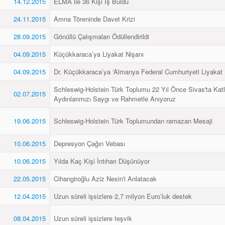
14.12.2015
ELMA ile 36 Kişi İş Buldu
24.11.2015
Amna Töreninde Davet Krizi
28.09.2015
Gönüllü Çalışmaları Ödüllendirildi
04.09.2015
Küçükkaraca’ya Liyakat Nişanı
04.09.2015
Dr. Küçükkaraca’ya ‘Almanya Federal Cumhuriyeti Liyakat 
Schleswig-Holstein Türk Toplumu 22 Yıl Önce Sivas'ta Katl
02.07.2015
Aydınlarımızı Saygı ve Rahmetle Anıyoruz
19.06.2015
Schleswig-Holstein Türk Toplumundan ramazan Mesaji
10.06.2015
Depresyon Çağın Vebası
10.06.2015
Yılda Kaç Kişi İntıharı Düşünüyor
22.05.2015
Cihangiroğlu Aziz Nesin'i Anlatacak
12.04.2015
Uzun süreli işsizlere 2,7 milyon Euro’luk destek
08.04.2015
Uzun süreli işsizlere teşvik