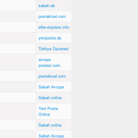
sabah.de
postaktuel.com
elbe-express.info
yeniposta.de
Türkiye Gazetesi
avrupa-
postasi.com
postaktuel.com
Sabah Avrupa
Sabah online
Yeni Posta
Online
Sabah online
Sabah Avrupa