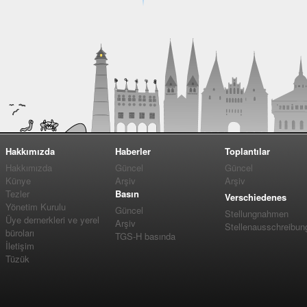
Hakkımızda
Haberler
Toplantılar
Hakkımızda
Güncel
Güncel
Künye
Arşiv
Arşiv
Tezler
Basın
Verschiedenes
Yönetim Kurulu
Güncel
Stellungnahmen
Üye dernerkleri ve yerel
Arşiv
Stellenausschreibun
büroları
TGS-H basında
İletişim
Tüzük