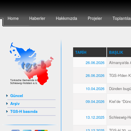
Home
Haberler
Hakkımızda
Projeler
Toplantıla
TARIH
BAŞLIK
26.06.2026
Almanya'da Al
26.06.2026
TGS-H'den Kie
10.04.2026
Dünden bugü
Güncel
09.04.2026
Kiel’de “Dün
Arşiv
TGS-H basında
13.12.2025
Schleswig-Hol
13.12.2025
TGS-H 30. yıl