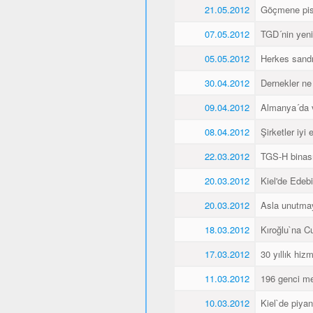
21.05.2012
Göçmene pisk
07.05.2012
TGD´nin yeni 
05.05.2012
Herkes sandı
30.04.2012
Dernekler ne
09.04.2012
Almanya´da va
08.04.2012
Şirketler iyi
22.03.2012
TGS-H binası
20.03.2012
Kiel'de Edeb
20.03.2012
Asla unutma
18.03.2012
Kıroğlu`na C
17.03.2012
30 yıllık hiz
11.03.2012
196 genci me
10.03.2012
Kiel`de piyan