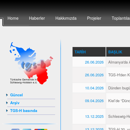
Home
Haberler
Hakkımızda
Projeler
Toplantıla
TARIH
BAŞLIK
26.06.2026
Almanya'da Al
26.06.2026
TGS-H'den Kie
10.04.2026
Dünden bugü
Güncel
09.04.2026
Kiel’de “Dün
Arşiv
TGS-H basında
13.12.2025
Schleswig-Hol
13.12.2025
TGS-H 30. yıl