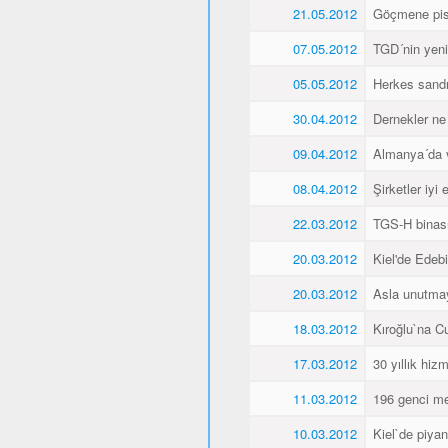
21.05.2012
Göçmene pisk
07.05.2012
TGD´nin yeni 
05.05.2012
Herkes sandı
30.04.2012
Dernekler ne
09.04.2012
Almanya´da va
08.04.2012
Şirketler iyi
22.03.2012
TGS-H binası
20.03.2012
Kiel'de Edeb
20.03.2012
Asla unutma
18.03.2012
Kıroğlu`na C
17.03.2012
30 yıllık hiz
11.03.2012
196 genci me
10.03.2012
Kiel`de piyan