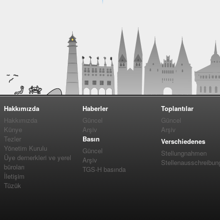
Hakkımızda
Haberler
Toplantılar
Hakkımızda
Güncel
Güncel
Künye
Arşiv
Arşiv
Tezler
Basın
Verschiedenes
Yönetim Kurulu
Güncel
Stellungnahmen
Üye dernerkleri ve yerel
Arşiv
Stellenausschreibun
büroları
TGS-H basında
İletişim
Tüzük