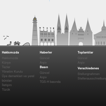
Hakkımızda
Haberler
Toplantılar
Hakkımızda
Güncel
Güncel
Künye
Arşiv
Arşiv
Tezler
Basın
Verschiedenes
Yönetim Kurulu
Güncel
Stellungnahmen
Üye dernerkleri ve yerel
Arşiv
Stellenausschreibun
büroları
TGS-H basında
İletişim
Tüzük