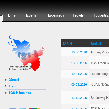
Home
Haberler
Hakkımızda
Projeler
Toplantıla
TARIH
BAŞLIK
26.06.2026
Almanya'da Al
26.06.2026
TGS-H'den Kie
10.04.2026
Dünden bugü
Güncel
09.04.2026
Kiel’de “Dün
Arşiv
TGS-H basında
13.12.2025
Schleswig-Hol
13.12.2025
TGS-H 30. yıl