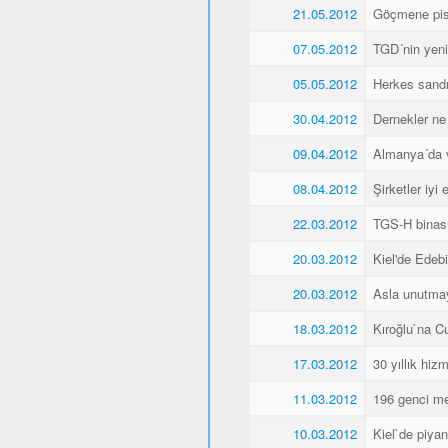
21.05.2012
Göçmene pisk
07.05.2012
TGD´nin yeni 
05.05.2012
Herkes sandı
30.04.2012
Dernekler ne
09.04.2012
Almanya´da va
08.04.2012
Şirketler iyi
22.03.2012
TGS-H binası
20.03.2012
Kiel'de Edeb
20.03.2012
Asla unutma
18.03.2012
Kıroğlu`na C
17.03.2012
30 yıllık hiz
11.03.2012
196 genci me
10.03.2012
Kiel`de piyan