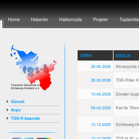
Home
Haberler
Hakkımızda
Projeler
Toplantıla
TARIH
BAŞLIK
26.06.2026
Almanya'da Al
26.06.2026
TGS-H'den Kie
10.04.2026
Dünden bugü
Güncel
09.04.2026
Kiel’de “Dün
Arşiv
TGS-H basında
13.12.2025
Schleswig-Hol
13.12.2025
TGS-H 30. yıl