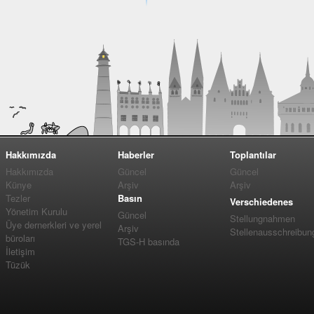
Hakkımızda
Haberler
Toplantılar
Hakkımızda
Güncel
Güncel
Künye
Arşiv
Arşiv
Tezler
Basın
Verschiedenes
Yönetim Kurulu
Güncel
Stellungnahmen
Üye dernerkleri ve yerel
Arşiv
Stellenausschreibun
büroları
TGS-H basında
İletişim
Tüzük