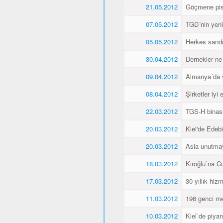
21.05.2012
Göçmene pisk
07.05.2012
TGD´nin yeni 
05.05.2012
Herkes sandı
30.04.2012
Dernekler ne
09.04.2012
Almanya´da va
08.04.2012
Şirketler iyi
22.03.2012
TGS-H binası
20.03.2012
Kiel'de Edeb
20.03.2012
Asla unutma
18.03.2012
Kıroğlu`na C
17.03.2012
30 yıllık hiz
11.03.2012
196 genci me
10.03.2012
Kiel`de piyan