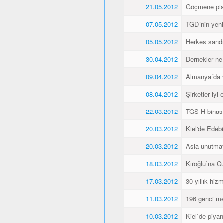
21.05.2012
Göçmene pisk
07.05.2012
TGD´nin yeni 
05.05.2012
Herkes sandı
30.04.2012
Dernekler ne
09.04.2012
Almanya´da va
08.04.2012
Şirketler iyi
22.03.2012
TGS-H binası
20.03.2012
Kiel'de Edeb
20.03.2012
Asla unutma
18.03.2012
Kıroğlu`na C
17.03.2012
30 yıllık hiz
11.03.2012
196 genci me
10.03.2012
Kiel`de piyan