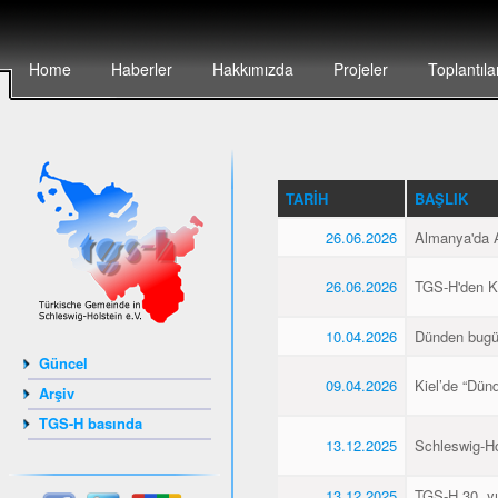
Home
Haberler
Hakkımızda
Projeler
Toplantıla
TARIH
BAŞLIK
26.06.2026
Almanya'da Al
26.06.2026
TGS-H'den Kie
10.04.2026
Dünden bugü
Güncel
09.04.2026
Kiel’de “Dün
Arşiv
TGS-H basında
13.12.2025
Schleswig-Hol
13.12.2025
TGS-H 30. yıl