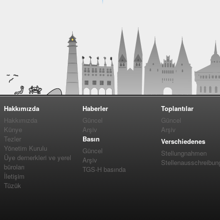
Hakkımızda
Haberler
Toplantılar
Hakkımızda
Güncel
Güncel
Künye
Arşiv
Arşiv
Tezler
Basın
Verschiedenes
Yönetim Kurulu
Güncel
Stellungnahmen
Üye dernerkleri ve yerel
Arşiv
Stellenausschreibun
büroları
TGS-H basında
İletişim
Tüzük