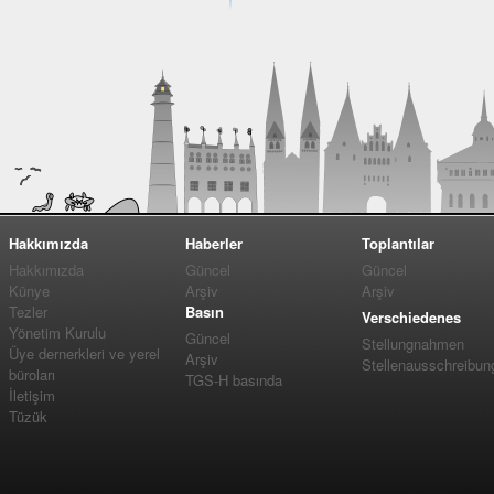
Hakkımızda
Haberler
Toplantılar
Hakkımızda
Güncel
Güncel
Künye
Arşiv
Arşiv
Tezler
Basın
Verschiedenes
Yönetim Kurulu
Güncel
Stellungnahmen
Üye dernerkleri ve yerel
Arşiv
Stellenausschreibun
büroları
TGS-H basında
İletişim
Tüzük