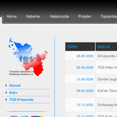
Home
Haberler
Hakkımızda
Projeler
Toplantıla
TARIH
BAŞLIK
26.06.2026
Almanya'da Al
26.06.2026
TGS-H'den Kie
10.04.2026
Dünden bugü
Güncel
09.04.2026
Kiel’de “Dün
Arşiv
TGS-H basında
13.12.2025
Schleswig-Hol
13.12.2025
TGS-H 30. yıl