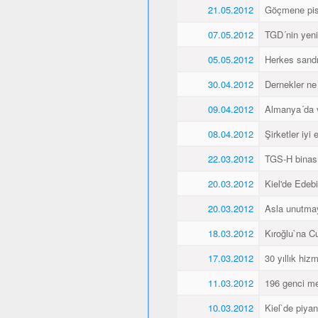
21.05.2012
Göçmene pisk
07.05.2012
TGD´nin yeni 
05.05.2012
Herkes sandı
30.04.2012
Dernekler ne
09.04.2012
Almanya´da va
08.04.2012
Şirketler iyi
22.03.2012
TGS-H binası
20.03.2012
Kiel'de Edeb
20.03.2012
Asla unutma
18.03.2012
Kıroğlu`na C
17.03.2012
30 yıllık hiz
11.03.2012
196 genci me
10.03.2012
Kiel`de piyan