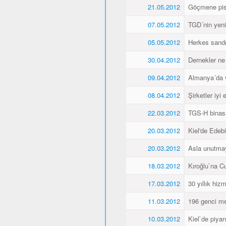
21.05.2012
Göçmene pisk
07.05.2012
TGD´nin yeni 
05.05.2012
Herkes sandı
30.04.2012
Dernekler ne
09.04.2012
Almanya´da va
08.04.2012
Şirketler iyi
22.03.2012
TGS-H binası
20.03.2012
Kiel'de Edeb
20.03.2012
Asla unutma
18.03.2012
Kıroğlu`na C
17.03.2012
30 yıllık hiz
11.03.2012
196 genci me
10.03.2012
Kiel`de piyan