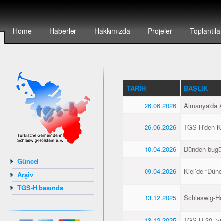
Home
Haberler
Hakkımızda
Projeler
Toplantıla
TARIH
BAŞLIK
26.06.2026
Almanya'da Al
26.06.2026
TGS-H'den Kie
10.04.2026
Dünden bugü
Güncel
09.04.2026
Kiel’de “Dün
Arşiv
TGS-H basında
13.12.2025
Schleswig-Hol
13.12.2025
TGS-H 30. yıl