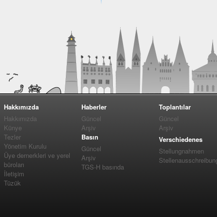
Hakkımızda
Haberler
Toplantılar
Hakkımızda
Güncel
Güncel
Künye
Arşiv
Arşiv
Tezler
Basın
Verschiedenes
Yönetim Kurulu
Güncel
Stellungnahmen
Üye dernerkleri ve yerel
Arşiv
Stellenausschreibun
büroları
TGS-H basında
İletişim
Tüzük