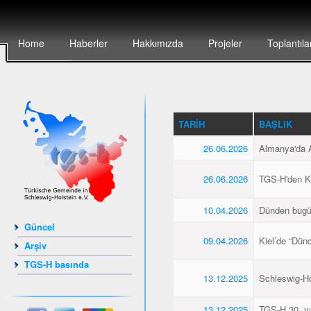
Home
Haberler
Hakkımızda
Projeler
Toplantıla
TARIH
BAŞLIK
26.06.2026
Almanya'da Al
26.06.2026
TGS-H'den Kie
10.04.2026
Dünden bugü
Güncel
09.04.2026
Kiel’de “Dün
Arşiv
TGS-H basında
13.12.2025
Schleswig-Hol
13.12.2025
TGS-H 30. yıl