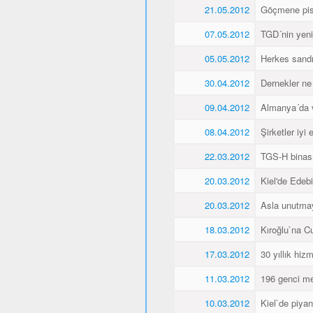
21.05.2012
Göçmene pisk
07.05.2012
TGD´nin yeni 
05.05.2012
Herkes sandı
30.04.2012
Dernekler ne
09.04.2012
Almanya´da va
08.04.2012
Şirketler iyi
22.03.2012
TGS-H binası
20.03.2012
Kiel'de Edeb
20.03.2012
Asla unutma
18.03.2012
Kıroğlu`na C
17.03.2012
30 yıllık hiz
11.03.2012
196 genci me
10.03.2012
Kiel`de piyan