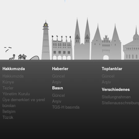
Hakkımızda
Haberler
Toplantılar
Hakkımızda
Güncel
Güncel
Künye
Arşiv
Arşiv
Tezler
Basın
Verschiedenes
Yönetim Kurulu
Güncel
Stellungnahmen
Üye dernerkleri ve yerel
Arşiv
Stellenausschreibun
büroları
TGS-H basında
İletişim
Tüzük