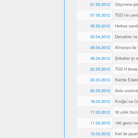
21.05.2012
Göçmene pisk
07.05.2012
TGD´nin yeni 
05.05.2012
Herkes sandı
30.04.2012
Dernekler ne
09.04.2012
Almanya´da va
08.04.2012
Şirketler iyi
22.03.2012
TGS-H binası
20.03.2012
Kiel'de Edeb
20.03.2012
Asla unutma
18.03.2012
Kıroğlu`na C
17.03.2012
30 yıllık hiz
11.03.2012
196 genci me
10.03.2012
Kiel`de piyan