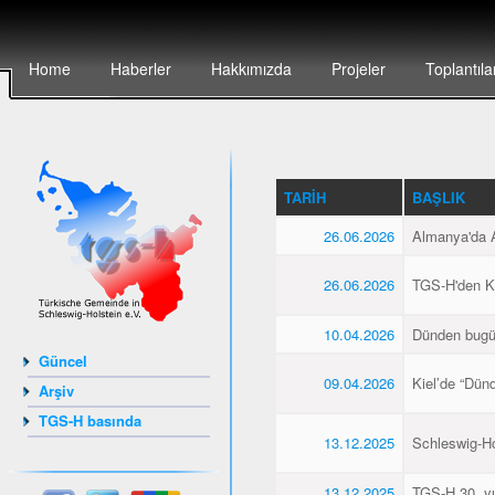
Home
Haberler
Hakkımızda
Projeler
Toplantıla
TARIH
BAŞLIK
26.06.2026
Almanya'da Al
26.06.2026
TGS-H'den Kie
10.04.2026
Dünden bugü
Güncel
09.04.2026
Kiel’de “Dün
Arşiv
TGS-H basında
13.12.2025
Schleswig-Hol
13.12.2025
TGS-H 30. yıl