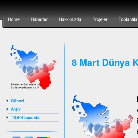
Home
Haberler
Hakkımızda
Projeler
Toplantıla
8 Mart Dünya K
Güncel
Arşiv
TGS-H basında