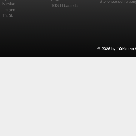
Stellenausschreibun
büroları
TGS-H basında
İletişim
Tüzük
©
2026 by Türkische 