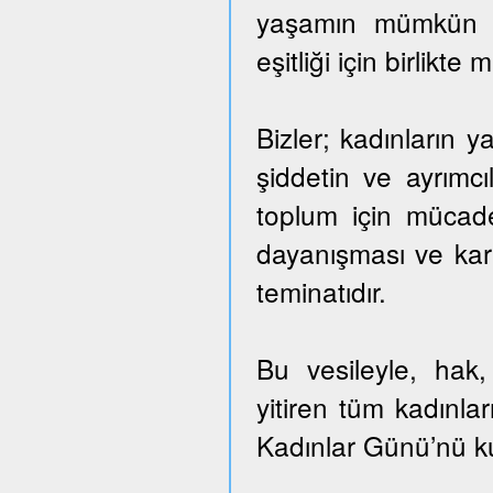
yaşamın mümkün o
eşitliği için birlik
Bizler; kadınların 
şiddetin ve ayrımc
toplum için mücad
dayanışması ve kara
teminatıdır.
Bu vesileyle, hak,
yitiren tüm kadınla
Kadınlar Günü’nü ku