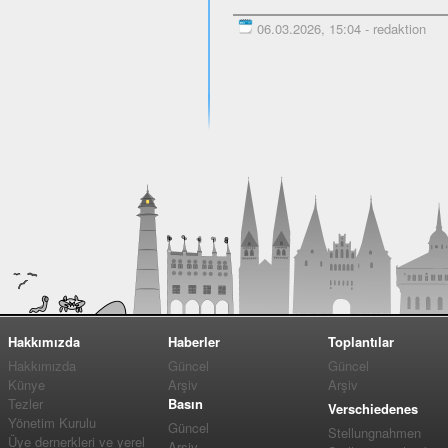
06.03.2026, 15:04 - redaktion
Hakkımızda
Haberler
Toplantılar
Hakkımızda
Güncel
Güncel
Künye
Arşiv
Arşiv
Tezler
Basın
Verschiedenes
Yönetim Kurulu
Güncel
Stellungnahmen
Üye dernerkleri ve yerel
Arşiv