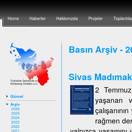
Home
Haberler
Hakkımızda
Projeler
Toplantıla
Basın Arşiv - 
Sivas Madımak`t
2 Temmuz 
Güncel
yaşanan v
Arşiv
çalışanının 
2026
2025
2024
rağmen deri
2023
2022
yalnızca yaşamını y
2021