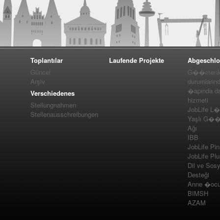
Toplantılar
Laufende Projekte
Abgeschlo
Güncel
G��menler
Arşiv
durumlarınd
�apında da
Verschiedenes
hizmeti
Stellungnahmen
JobLife L
Stellenausschreibungen
Yaşlı G��m
Ağı
IBB
JobLife Pi
JobLife Pl
Dil ve Sos
Desteği
Anne �ocuk
BIMSH
AZAM