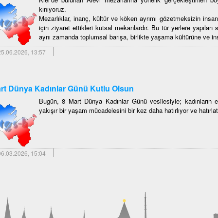
kınıyoruz.
Mezarlıklar, inanç, kültür ve köken ayrımı gözetmeksizin insan
için ziyaret ettikleri kutsal mekanlardır. Bu tür yerlere yapılan sa
aynı zamanda toplumsal barışa, birlikte yaşama kültürüne ve insan
5.06.2026, 13:57
rt Dünya Kadınlar Günü Kutlu Olsun
Bugün, 8 Mart Dünya Kadınlar Günü vesilesiyle; kadınların eş
yakışır bir yaşam mücadelesini bir kez daha hatırlıyor ve hatırlat
6.03.2026, 15:04