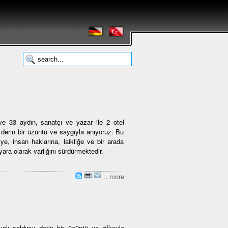
 33 aydın, sanatçı ve yazar ile 2 otel
n derin bir üzüntü ve saygıyla anıyoruz. Bu
iye, insan haklarına, laikliğe ve bir arada
ara olarak varlığını sürdürmektedir.
...more
alı saldırıyı derin bir üzüntü ve öfkeyle