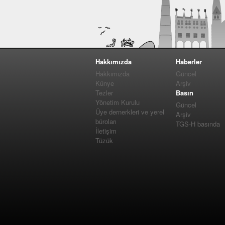
Hakkımızda
Haberler
Hakkımızda
Güncel
Künye
Arşiv
Tezler
Basın
Yönetim Kurulu
Güncel
Üye dernerkleri ve yerel
Arşiv
büroları
TGS-H basında
İletişim
Tüzük