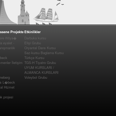
ssene Projekte
Etkinlikler
e ihtiya�
Darbuka kursu
a eyalet -
Elişi Grubu
nışmanlık
Oryantal Dans Kursu
Saz-kursu Baglama Kursu
�beck
Türkçe Kursu
enler İletişim
TGS-H Tiyatro Grubu
UYUM KURSLARI /
ALMANCA KURSLARI
nneberg
Voleybol Grubu
us L�beck
yal Hizmet
 projesi