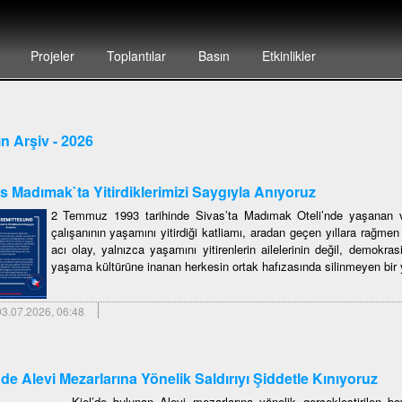
Projeler
Toplantılar
Basın
Etkinlikler
n Arşiv - 2026
s Madımak`ta Yitirdiklerimizi Saygıyla Anıyoruz
2 Temmuz 1993 tarihinde Sivas’ta Madımak Oteli’nde yaşanan ve
çalışanının yaşamını yitirdiği katliamı, aradan geçen yıllara rağme
acı olay, yalnızca yaşamını yitirenlerin ailelerinin değil, demokras
yaşama kültürüne inanan herkesin ortak hafızasında silinmeyen bir y
3.07.2026, 06:48
`de Alevi Mezarlarına Yönelik Saldırıyı Şiddetle Kınıyoruz
Kiel’de bulunan Alevi mezarlarına yönelik gerçekleştirilen boy