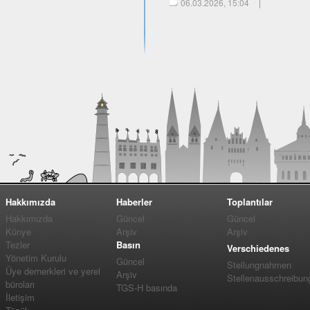
06.03.2026, 15:04
Hakkımızda
Haberler
Toplantılar
Hakkımızda
Güncel
Güncel
Künye
Arşiv
Arşiv
Tezler
Basın
Verschiedenes
Yönetim Kurulu
Güncel
Stellungnahmen
Üye dernerkleri ve yerel
Arşiv
Stellenausschreibun
büroları
TGS-H basında
İletişim