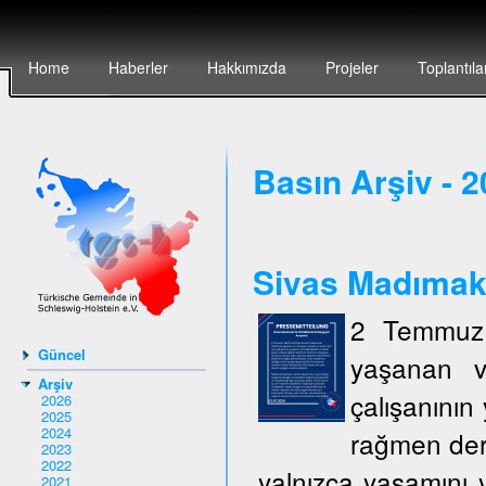
Home
Haberler
Hakkımızda
Projeler
Toplantıla
Basın Arşiv - 
Sivas Madımak`t
2 Temmuz 
Güncel
yaşanan v
Arşiv
çalışanının 
2026
2025
2024
rağmen deri
2023
2022
yalnızca yaşamını y
2021