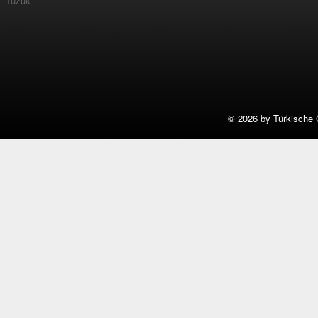
Tüzük
©
2026 by Türkische 