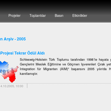
Projeler
Toplantılar
Basın
Etkinlikler
n Arşiv - 2005
Projesi Tekrar Ödül Aldı
Schleswig-Holstein Türk Toplumu tarafından 1998´te hayata g
Gençlerini Meslek Eğitimine ve Göçmen Işverenleri Çırak yet
Integration für Migranten (AIM)" başarısını 2005 yılın'da
kanıtlamıştır.
4.10.2005, 10:00