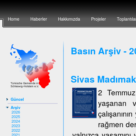
Home
Haberler
Hakkımızda
Projeler
Toplantıla
Basın Arşiv - 
Sivas Madımak`t
2 Temmuz 
Güncel
yaşanan v
Arşiv
çalışanının 
2026
2025
2024
rağmen deri
2023
2022
yalnızca yaşamını y
2021