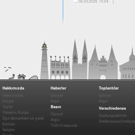
06.03.2026, 15:04
Hakkımızda
Haberler
Toplantılar
Hakkımızda
Güncel
Güncel
Künye
Arşiv
Arşiv
Tezler
Basın
Verschiedenes
Yönetim Kurulu
Güncel
Stellungnahmen
Üye dernerkleri ve yerel
Arşiv
Stellenausschreibun
büroları
TGS-H basında
İletişim