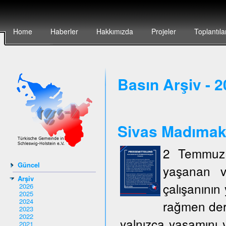
Home
Haberler
Hakkımızda
Projeler
Toplantıla
Basın Arşiv - 
Sivas Madımak`t
2 Temmuz 
Güncel
yaşanan v
Arşiv
çalışanının 
2026
2025
2024
rağmen deri
2023
2022
yalnızca yaşamını y
2021