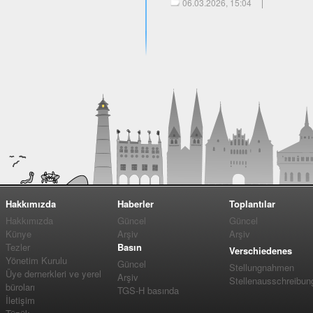
06.03.2026, 15:04
Hakkımızda
Haberler
Toplantılar
Hakkımızda
Güncel
Güncel
Künye
Arşiv
Arşiv
Tezler
Basın
Verschiedenes
Yönetim Kurulu
Güncel
Stellungnahmen
Üye dernerkleri ve yerel
Arşiv
Stellenausschreibun
büroları
TGS-H basında
İletişim