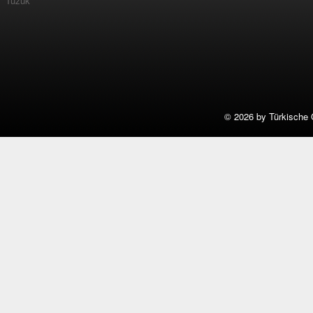
Tüzük
©
2026 by Türkische 