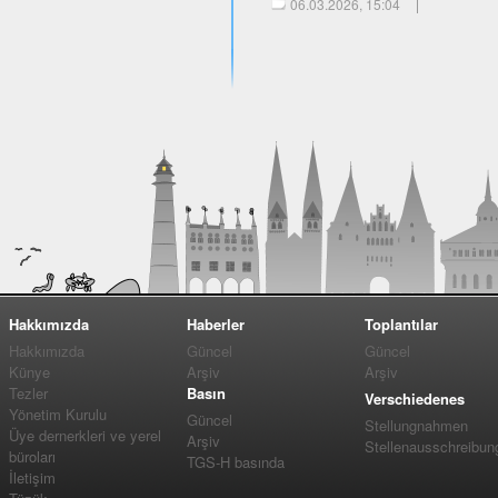
06.03.2026, 15:04
Hakkımızda
Haberler
Toplantılar
Hakkımızda
Güncel
Güncel
Künye
Arşiv
Arşiv
Tezler
Basın
Verschiedenes
Yönetim Kurulu
Güncel
Stellungnahmen
Üye dernerkleri ve yerel
Arşiv
Stellenausschreibun
büroları
TGS-H basında
İletişim