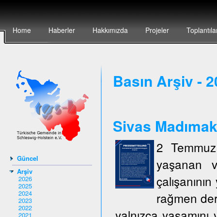
Home
Haberler
Hakkımızda
Projeler
Toplantıla
Basın Arşiv - 
Sivas Madımak`t
2 Temmuz 
Güncel
yaşanan v
Arşiv
çalışanının 
2026
2025
2024
rağmen deri
2023
2022
yalnızca yaşamını y
2021