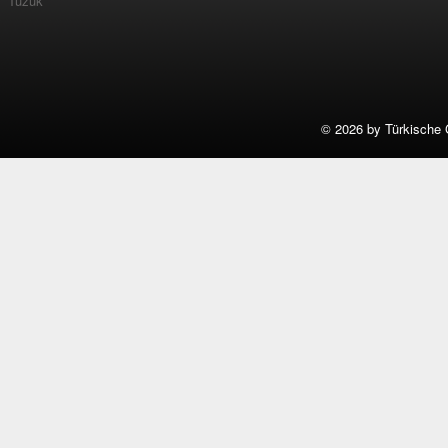
Tüzük
©
2026 by Türkische 